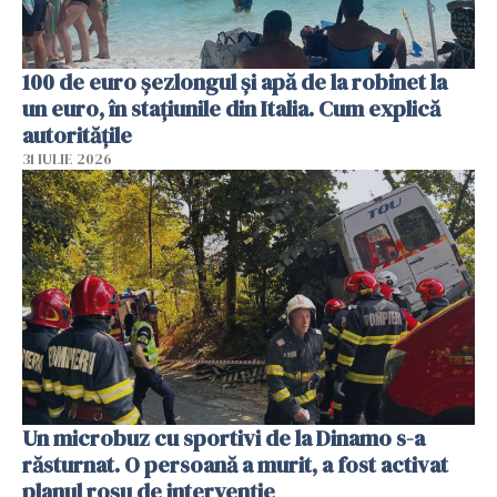
100 de euro șezlongul și apă de la robinet la
un euro, în stațiunile din Italia. Cum explică
autoritățile
31 IULIE 2026
Un microbuz cu sportivi de la Dinamo s-a
răsturnat. O persoană a murit, a fost activat
planul roșu de intervenție