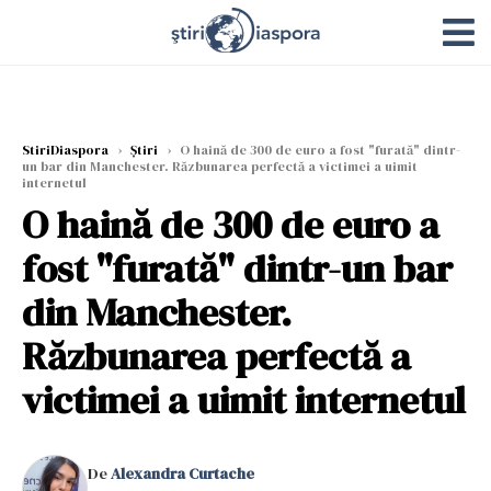
StiriDiaspora
›
Știri
›
O haină de 300 de euro a fost "furată" dintr-
un bar din Manchester. Răzbunarea perfectă a victimei a uimit
internetul
O haină de 300 de euro a
fost "furată" dintr-un bar
din Manchester.
Răzbunarea perfectă a
victimei a uimit internetul
De
Alexandra Curtache