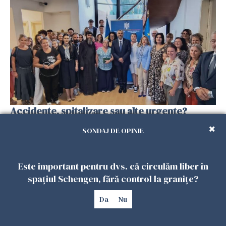
Accidente, spitalizare sau alte urgențe?
Consulatul României la Roma promite
SONDAJ DE OPINIE
intervenții în doar 24 de ore
26 IULIE 2026
Este important pentru dvs. că circulăm liber în
spațiul Schengen, fără control la granițe?
Da
Nu