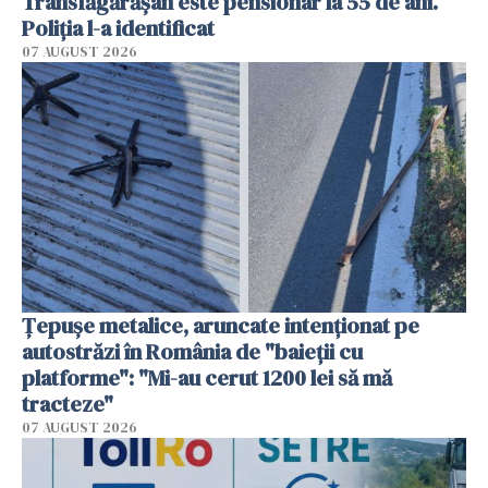
Transfăgărășan este pensionar la 55 de ani.
Poliția l-a identificat
07 AUGUST 2026
Țepușe metalice, aruncate intenționat pe
autostrăzi în România de "baieții cu
platforme": "Mi-au cerut 1200 lei să mă
tracteze"
07 AUGUST 2026