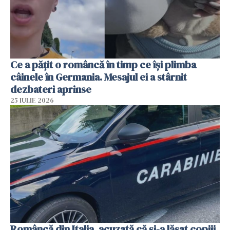
Ce a pățit o româncă în timp ce își plimba
câinele în Germania. Mesajul ei a stârnit
dezbateri aprinse
25 IULIE 2026
Româncă din Italia, acuzată că și-a lăsat copiii