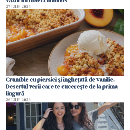
văzut un obiect luminos
27 IULIE 2026
Crumble cu piersici și înghețată de vanilie.
Desertul verii care te cucerește de la prima
lingură
26 IULIE 2026