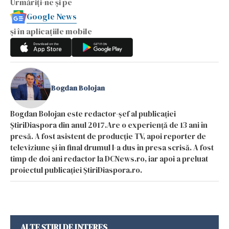
Urmăriți-ne și pe
Google News
și în aplicațiile mobile
Bogdan Bolojan
Bogdan Bolojan este redactor-șef al publicației
ȘtiriDiaspora din anul 2017.Are o experiență de 13 ani în
presă. A fost asistent de producție TV, apoi reporter de
televiziune și în final drumul l-a dus în presa scrisă. A fost
timp de doi ani redactor la DCNews.ro, iar apoi a preluat
proiectul publicației ȘtiriDiaspora.ro.
ALTE ȘTIRI DE INTERES