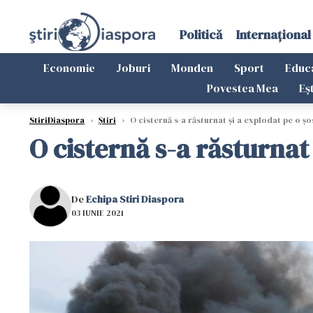
Politică
Internațional
Economie
Joburi
Monden
Sport
Educ
Povestea Mea
Eș
StiriDiaspora
›
Știri
›
O cisternă s-a răsturnat și a explodat pe o șo
O cisternă s-a răsturnat
De
Echipa Stiri Diaspora
03 IUNIE 2021