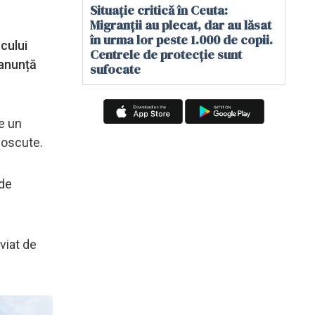
Situație critică în Ceuta:
Migranții au plecat, dar au lăsat
în urma lor peste 1.000 de copii.
cului
Centrele de protecție sunt
 anunță
sufocate
e un
noscute.
 de
eviat de