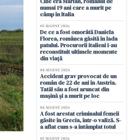
Cine era Marian, românul de
numai 19 ani care a murit pe
câmp în Italia
05 AUGUST 2026
De ce a fost omorâtă Daniela
Florea, românca găsită în lada
patului. Procurorii italieni i-au
reconstituit ultimele momente
din viață
04 AUGUST 2026
Accident grav provocat de un
român de 22 de ani în Austria.
Tatăl său a fost aruncat din
mașină și a murit pe loc
04 AUGUST 2026
A fost arestat criminalul femeii
găsite în Grecia, într-o valiză. S-
a aflat cum s-a întâmplat totul
05 AUGUST 2026