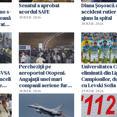
Senatul a aprobat
Diana Șoșoacă a
mo s-
acordul SAFE
accident rutier 
soană
ajuns la spital
30 IULIE 2026
vat
30 IULIE 2026
Percheziții pe
Universitatea C
SVSA
aeroportul Otopeni.
eliminată din Li
nceli
Angajații unei mari
Campionilor, d
e
companii aeriene furau
cu Levski Sofia
parfumuri, ceasuri și
30 IULIE 2026
29 IULIE 2026
mâncarea destinată
vânzării