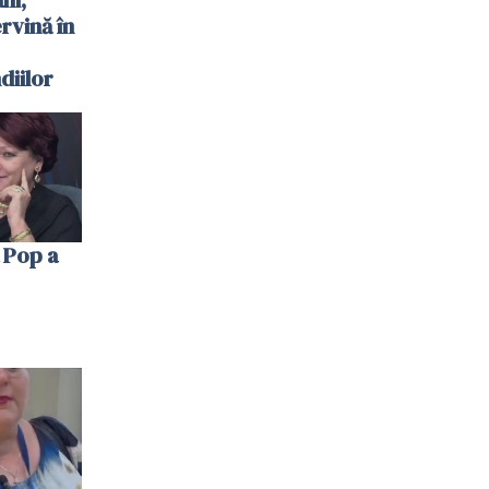
ervină în
diilor
 Pop a