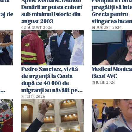
Dunării ar putea coborî
pregătiţi să int
aj de
sub minimul istoric din
Grecia pentru
august 2003
stingerea incen
02 AUGUST 2026
01 AUGUST 2026
Pedro Sanchez, vizită
Medicul Monica
de urgență la Ceuta
făcut AVC
după ce 40 000 de
31 IULIE 2026
t
migranți au năvălit pe
și o
teritoriul spaniol: „Vom
31 IULIE 2026
ni
mobiliza toate
resursele"