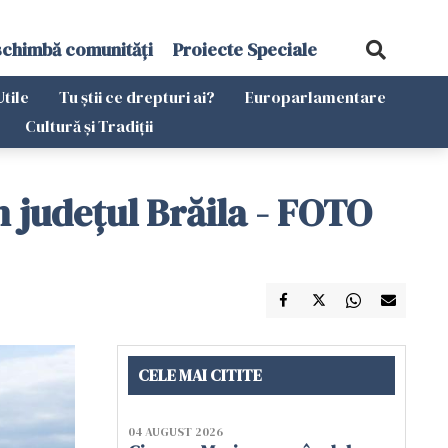
schimbă comunități
Proiecte Speciale
Utile
Tu știi ce drepturi ai?
Europarlamentare
Cultură și Tradiții
n județul Brăila - FOTO
CELE MAI CITITE
04 AUGUST 2026