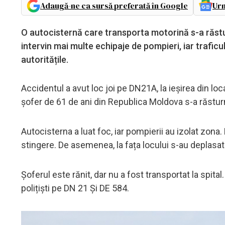
Adaugă-ne ca sursă preferată în Google
Urm
O autocisternă care transporta motorină s-a răsturn
intervin mai multe echipaje de pompieri, iar traficu
autoritățile.
Accidentul a avut loc joi pe DN21A, la ieșirea din 
șofer de 61 de ani din Republica Moldova s-a răstur
Autocisterna a luat foc, iar pompierii au izolat zona.
stingere. De asemenea, la fața locului s-au deplasat
Șoferul este rănit, dar nu a fost transportat la spital.
polițiști pe DN 21 Și DE 584.