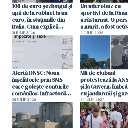
100 de euro șezlongul și
Un microbuz cu
apă de la robinet la un
sportivi de la Dina
euro, în stațiunile din
a răsturnat. O per
Italia. Cum explică
a murit, a fost acti
autoritățile
planul roșu de
31 IULIE 2026
31 IULIE 2026
intervenție
Alertă DNSC: Noua
Mii de ciobani
înșelătorie prin SMS
protestează la AN
care golește conturile
și la Guvern. Îmbrâ
românilor. Infractorii
cu jandarmii și gaz
folosesc numele
lacrimogene
30 IULIE 2026
30 IULIE 2026
Ghișeul.ro și al Poliției
Române