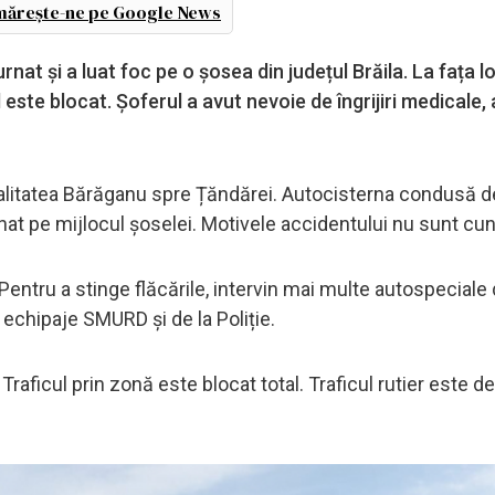
ărește-ne pe Google News
at și a luat foc pe o șosea din județul Brăila. La fața lo
l este blocat. Șoferul a avut nevoie de îngrijiri medicale,
localitatea Bărăganu spre Țăndărei. Autocisterna condusă d
nat pe mijlocul șoselei. Motivele accidentului nu sunt cu
 Pentru a stinge flăcările, intervin mai multe autospeciale
 echipaje SMURD și de la Poliție.
 Traficul prin zonă este blocat total. Traficul rutier este d