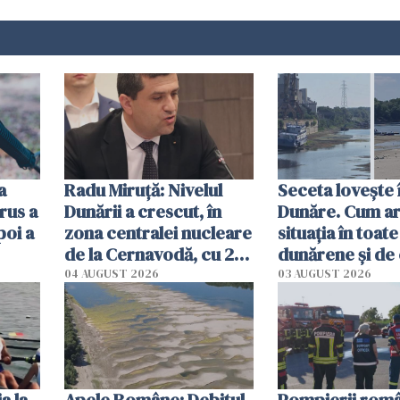
a
Radu Miruţă: Nivelul
Seceta lovește 
rus a
Dunării a crescut, în
Dunăre. Cum ar
poi a
zona centralei nucleare
situația în toate
de la Cernavodă, cu 2
dunărene și de
cm faţă de ziua trecută
România resim
04 AUGUST 2026
03 AUGUST 2026
efectele, deși a
în iulie
a la
Apele Române: Debitul
Pompierii româ