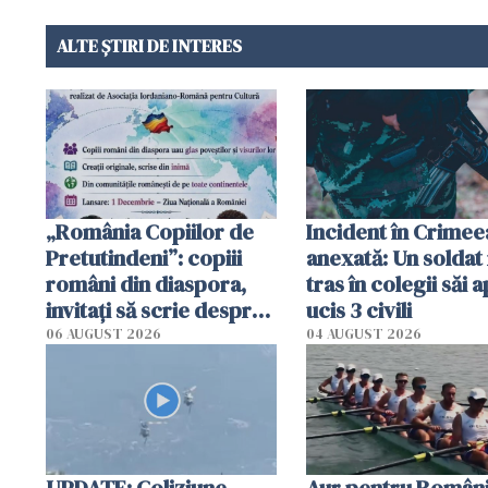
ALTE ȘTIRI DE INTERES
„România Copiilor de
Incident în Crimee
Pretutindeni”: copiii
anexată: Un soldat 
români din diaspora,
tras în colegii săi a
invitați să scrie despre
ucis 3 civili
România într-un volum
06 AUGUST 2026
04 AUGUST 2026
special
UPDATE: Coliziune
Aur pentru Români