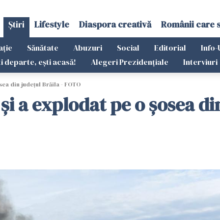
Știri
Lifestyle
Diaspora creativă
Românii care 
ație
Sănătate
Abuzuri
Social
Editorial
Info-
ti departe, ești acasă!
Alegeri Prezidențiale
Interviuri
sea din județul Brăila - FOTO
 și a explodat pe o șosea di