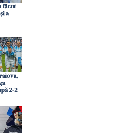
 făcut
și a
raiova,
ga
upă 2-2