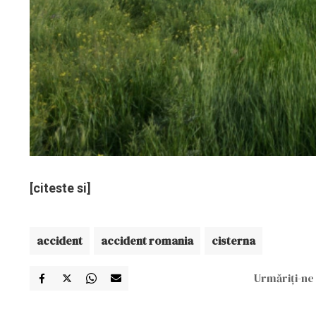
[citeste si]
accident
accident romania
cisterna
Urmăriți-ne 