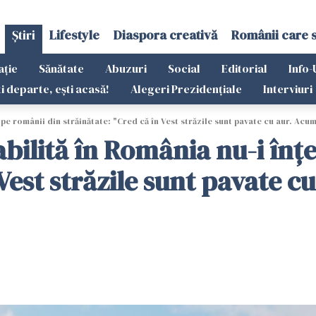
Știri
Lifestyle
Diaspora creativă
Românii care 
ație
Sănătate
Abuzuri
Social
Editorial
Info-
ti departe, ești acasă!
Alegeri Prezidențiale
Interviuri
 pe românii din străinătate: "Cred că în Vest străzile sunt pavate cu aur. Acum
abilită în România nu-i înț
 Vest străzile sunt pavate c