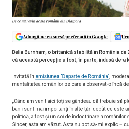
De ce nu revin acasă românii din Diaspora
Adaugă-ne ca sursă preferată în Google
Urm
Delia Burnham, o britanică stabilită în România de 2
că această percepție a fost, în parte, indusă de-a l
Invitată în
emisiunea "Departe de România"
, modera
mentalitatea românilor pe care a observat-o încă de 
„Când am venit aici toți se gândeau că trebuie să pl
banii sunt mai importanți în alte țări decât ce este a
politică, a fost și un soi de îndoctrinare a românilor
Sincer, asta am văzut. Asta nu pot să-mi explic – cu