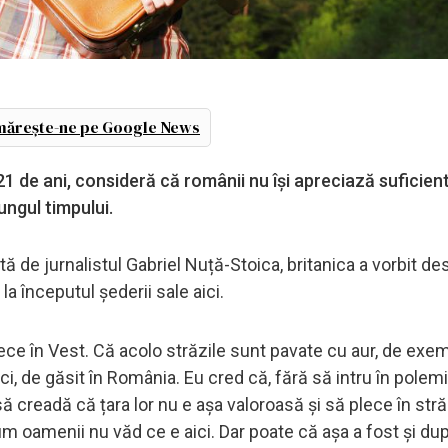
ărește-ne pe Google News
1 de ani, consideră că românii nu își apreciază suficient
ungul timpului.
tă de jurnalistul Gabriel Nuță-Stoica, britanica a vorbit de
la începutul șederii sale aici.
ece în Vest. Că acolo străzile sunt pavate cu aur, de exe
ici, de găsit în România. Eu cred că, fără să intru în polem
 să creadă că țara lor nu e așa valoroasă și să plece în stră
m oamenii nu văd ce e aici. Dar poate că așa a fost și du