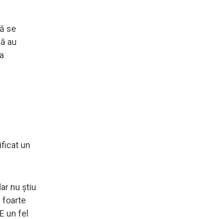
să se
că au
ra
ificat un
ar nu știu
 foarte
E un fel