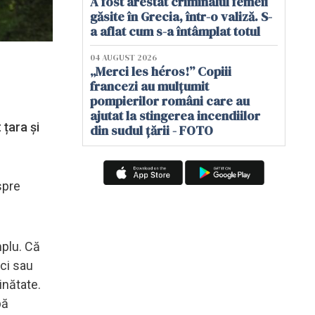
A fost arestat criminalul femeii
găsite în Grecia, într-o valiză. S-
a aflat cum s-a întâmplat totul
04 AUGUST 2026
„Merci les héros!” Copiii
francezi au mulțumit
pompierilor români care au
ajutat la stingerea incendiilor
 țara și
din sudul țării - FOTO
spre
mplu. Că
ici sau
inătate.
pă