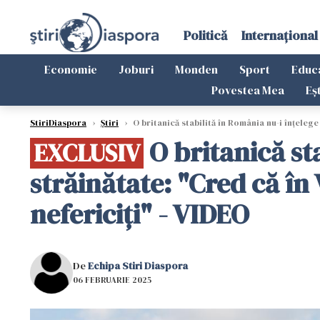
Politică
Internațional
Economie
Joburi
Monden
Sport
Educ
Povestea Mea
Eș
StiriDiaspora
›
Știri
›
O britanică stabilită în România nu-i înțelege
O britanică st
EXCLUSIV
străinătate: "Cred că în
nefericiți" - VIDEO
De
Echipa Stiri Diaspora
06 FEBRUARIE 2025