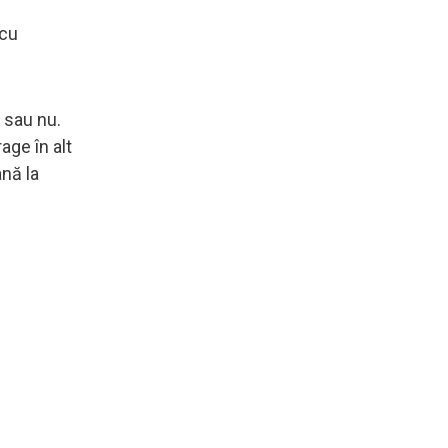
 cu
o sau nu.
age în alt
ână la