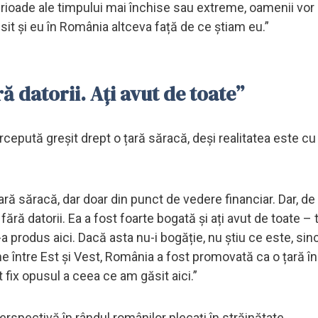
rioade ale timpului mai închise sau extreme, oamenii vor 
ăsit și eu în România altceva față de ce știam eu.”
ă datorii. Ați avut de toate”
pută greșit drept o țară săracă, deși realitatea este cu t
ă săracă, dar doar din punct de vedere financiar. Dar, de 
ără datorii. Ea a fost foarte bogată și ați avut de toate – 
s-a produs aici. Dacă asta nu-i bogăție, nu știu ce este, sin
e între Est și Vest, România a fost promovată ca o țară în
t fix opusul a ceea ce am găsit aici.”
erspectivă în rândul românilor plecați în străinătate.