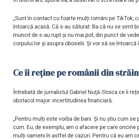
„Sunt în contact cu foarte mulți români pe TikTok, ca
întoarcă acasă. Că s-au săturat. Ba că nu se simt bin
muncit de s-au rupt și nu mai pot, din punct de veder
corpului lor și asupra oboselii. Și vor să se întoarc
Ce îi reține pe românii din stră
Întrebată de jurnalistul Gabriel Nuță-Stoica ce îi reț
obstacol major: incertitudinea financiară.
„Pentru mulți este vorba de bani. Și nu știu cum se p
cum. Eu, de exemplu, am o afacere pe care oricine po
mulți oameni în astfel de cazuri. Pentru că eu am cev