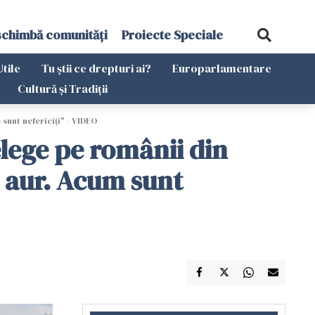
schimbă comunități
Proiecte Speciale
Utile
Tu știi ce drepturi ai?
Europarlamentare
Cultură și Tradiții
 sunt nefericiți" - VIDEO
elege pe românii din
u aur. Acum sunt