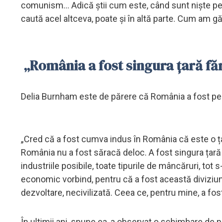
comunism... Adică știi cum este, când sunt niște pe
caută acel altceva, poate și în altă parte. Cum am g
„România a fost singura țară făr
Delia Burnham este de părere că România a fost perce
„Cred că a fost cumva indus în România că este o țar
România nu a fost săracă deloc. A fost singura țară f
industriile posibile, toate tipurile de mâncăruri, tot 
economic vorbind, pentru că a fost această diviziun
dezvoltare, necivilizată. Ceea ce, pentru mine, a fos
În ultimii ani, spune ea, a observat o schimbare de p