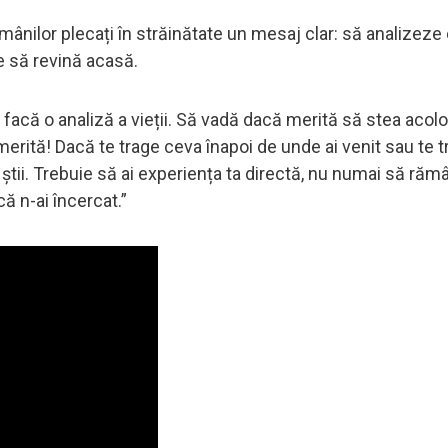
românilor plecați în străinătate un mesaj clar: să analizeze
e să revină acasă.
și facă o analiză a vieții. Să vadă dacă merită să stea acol
rită! Dacă te trage ceva înapoi de unde ai venit sau te tr
 știi. Trebuie să ai experiența ta directă, nu numai să răm
că n-ai încercat.”