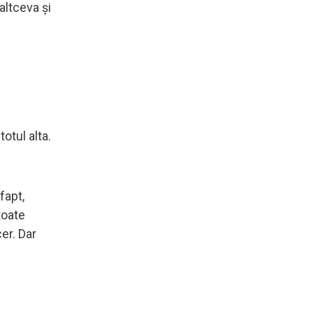
altceva și
otul alta.
fapt,
toate
cer. Dar