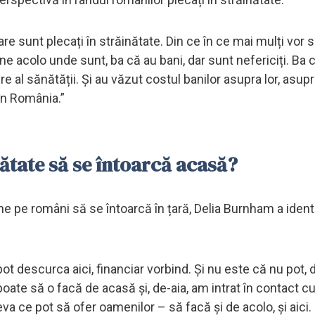
re sunt plecați în străinătate. Din ce în ce mai mulți vor 
e acolo unde sunt, ba că au bani, dar sunt nefericiți. Ba 
e al sănătății. Și au văzut costul banilor asupra lor, asup
ă în România.”
inătate să se întoarcă acasă?
ine pe români să se întoarcă în țară, Delia Burnham a ident
ot descurca aici, financiar vorbind. Și nu este că nu pot, d
ate să o facă de acasă și, de-aia, am intrat în contact cu
a ce pot să ofer oamenilor – să facă și de acolo, și aici. 