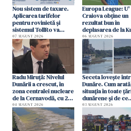
Nou sistem de taxare.
Europa League: U'
Aplicarea tarifelor
Craiova obține un
pentru rovinietă şi
rezultat bun în
sistemul TollRo va
deplasarea de la K
începe la 1 octombrie
07 AUGUST 2026
06 AUGUST 2026
Radu Miruţă: Nivelul
Seceta lovește înt
Dunării a crescut, în
Dunăre. Cum arată
zona centralei nucleare
situația în toate țăr
de la Cernavodă, cu 2
dunărene și de ce
cm faţă de ziua trecută
România resimte
04 AUGUST 2026
03 AUGUST 2026
efectele, deși a pl
în iulie