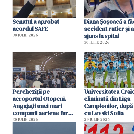
Senatul a aprobat
Diana Șoșoacă a fă
acordul SAFE
accident rutier și a
ajuns la spital
30 IULIE 2026
30 IULIE 2026
Percheziții pe
Universitatea Crai
aeroportul Otopeni.
eliminată din Liga
Angajații unei mari
Campionilor, după
companii aeriene furau
cu Levski Sofia
parfumuri, ceasuri și
30 IULIE 2026
29 IULIE 2026
mâncarea destinată