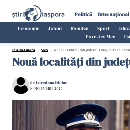
Politică
Internațional
Economie
Joburi
Monden
Sport
Educ
Povestea Mea
Eș
StiriDiaspora
›
Știri
›
Nouă localități din județul Timiș intră în cara
Nouă localități din județ
De
Loredana Iriciuc
04 NOIEMBRIE 2020