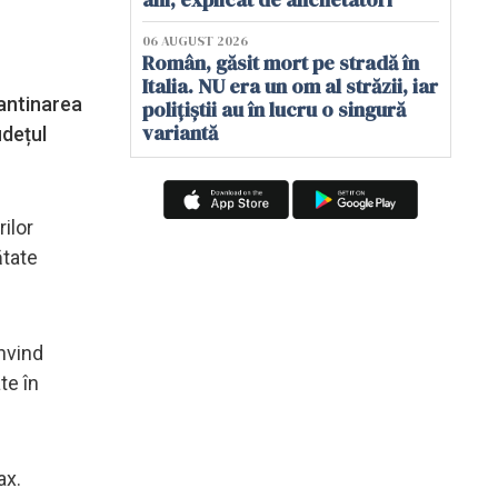
06 AUGUST 2026
Român, găsit mort pe stradă în
Italia. NU era un om al străzii, iar
rantinarea
polițiștii au în lucru o singură
variantă
udețul
rilor
ătate
invind
te în
ax.