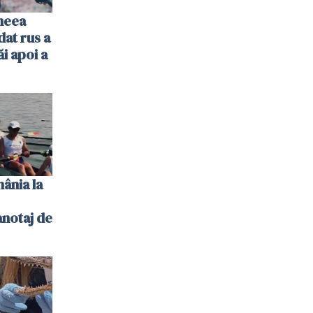
imeea
dat rus a
ăi apoi a
ânia la
notaj de