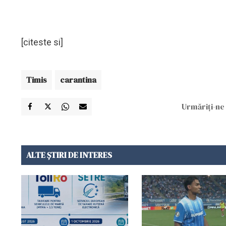
[citeste si]
Timis
carantina
Urmăriți-ne 
ALTE ȘTIRI DE INTERES