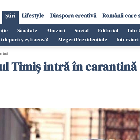
Știri
Lifestyle
Diaspora creativă
Românii care 
ație
Sănătate
Abuzuri
Social
Editorial
Info-
ti departe, ești acasă!
Alegeri Prezidențiale
Interviuri
ntină
ul Timiș intră în carantină