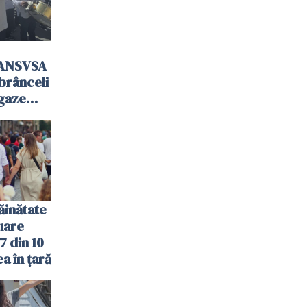
 ANSVSA
mbrânceli
 gaze
ăinătate
nuare
7 din 10
a în țară