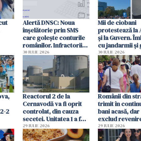
cut
Alertă DNSC: Noua
Mii de ciobani
înșelătorie prin SMS
protestează la
care golește conturile
și la Guvern. Î
românilor. Infractorii
cu jandarmii și
folosesc numele
lacrimogene
30 IULIE 2026
30 IULIE 2026
Ghișeul.ro și al Poliției
Române
ova,
Reactorul 2 de la
Românii din str
Cernavodă va fi oprit
trimit în conti
 2-2
controlat, din cauza
bani acasă, dar 
secetei. Unitatea 1 a fost
exclud revenire
deja oprită
29 IULIE 2026
29 IULIE 2026