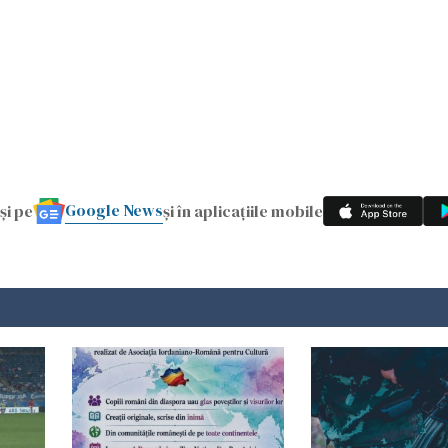
Google News
și pe
și în aplicațiile mobile