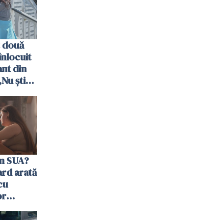
 două
nlocuit
ant din
„Nu știu
ără voi”
în SUA?
ard arată
cu
or