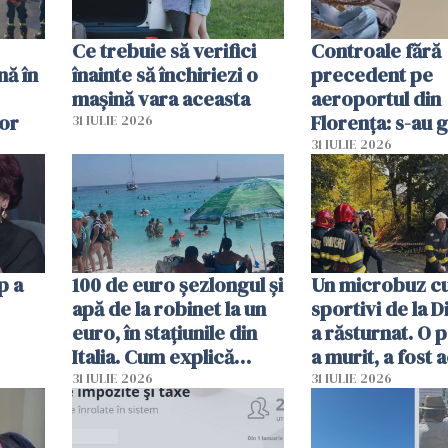
Ce trebuie să verifici
Controale fără
nă în
înainte să închiriezi o
precedent pe
mașină vara aceasta
aeroportul din
lor
Florența: s-au g
31 IULIE 2026
capete de aligat
31 IULIE 2026
sumă imensă de
p a
100 de euro șezlongul și
Un microbuz c
apă de la robinet la un
sportivi de la 
euro, în stațiunile din
a răsturnat. O 
Italia. Cum explică
a murit, a fost 
autoritățile
planul roșu de
31 IULIE 2026
31 IULIE 2026
intervenție