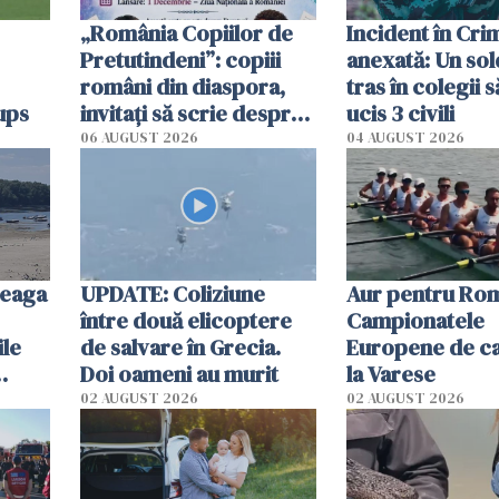
„România Copiilor de
Incident în Cr
Pretutindeni”: copiii
anexată: Un sol
români din diaspora,
tras în colegii s
ups
invitați să scrie despre
ucis 3 civili
România într-un volum
06 AUGUST 2026
04 AUGUST 2026
special
reaga
UPDATE: Coliziune
Aur pentru Rom
între două elicoptere
Campionatele
ile
de salvare în Grecia.
Europene de ca
Doi oameni au murit
la Varese
02 AUGUST 2026
02 AUGUST 2026
ouat