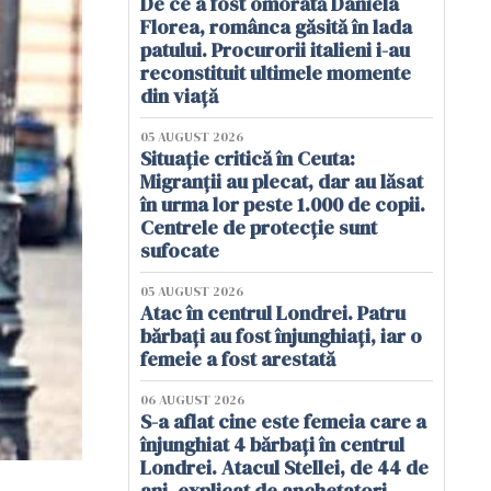
De ce a fost omorâtă Daniela
Florea, românca găsită în lada
patului. Procurorii italieni i-au
reconstituit ultimele momente
din viață
05 AUGUST 2026
Situație critică în Ceuta:
Migranții au plecat, dar au lăsat
în urma lor peste 1.000 de copii.
Centrele de protecție sunt
sufocate
05 AUGUST 2026
Atac în centrul Londrei. Patru
bărbați au fost înjunghiați, iar o
femeie a fost arestată
06 AUGUST 2026
S-a aflat cine este femeia care a
înjunghiat 4 bărbați în centrul
Londrei. Atacul Stellei, de 44 de
ani, explicat de anchetatori