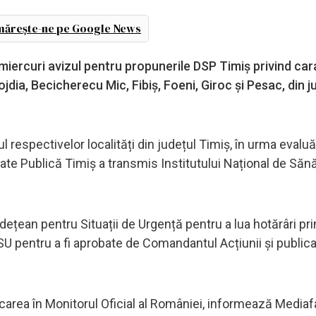
ărește-ne pe Google News
 miercuri avizul pentru propunerile DSP Timiș privind ca
jdia, Becicherecu Mic, Fibiș, Foeni, Giroc și Pesac, din j
l respectivelor localități din județul Timiș, în urma evaluă
ătate Publică Timiș a transmis Institutului Național de Săn
udețean pentru Situații de Urgență pentru a lua hotărâri pr
CNSU pentru a fi aprobate de Comandantul Acțiunii și publica
carea în Monitorul Oficial al României, informează Mediaf