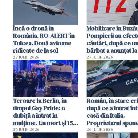
vânzării
Încă o dronă în
Mobilizare în Buză
România. RO-ALERT în
Pompierii au efect
Tulcea. Două avioane
căutări, după ce u
ridicate de la sol
bărbat a anunțat la
că a văzut un obie
27 IULIE 2026
27 IULIE 2026
luminos
Teroare la Berlin, în
Român, în stare cri
timpul Gay Pride: o
după ce a intrat în
dubiță a intrat în
casă din Italia.
mulțime. Un mort și 15
Proprietarul spun
răniți
s-a apărat cu un cu
26 IULIE 2026
26 IULIE 2026