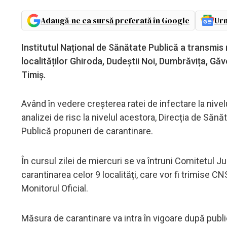
Adaugă-ne ca sursă preferată în Google
Urm
Institutul Național de Sănătate Publică a transmis
localităților Ghiroda, Dudeștii Noi, Dumbrăvița, Găvo
Timiș.
Având în vedere creșterea ratei de infectare la nivelu
analizei de risc la nivelul acestora, Direcția de Săn
Publică propuneri de carantinare.
În cursul zilei de miercuri se va întruni Comitetul J
carantinarea celor 9 localități, care vor fi trimise 
Monitorul Oficial.
Măsura de carantinare va intra în vigoare după publi