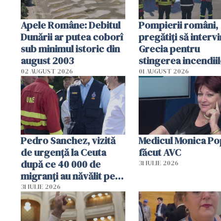
Apele Române: Debitul
Pompierii români,
Dunării ar putea coborî
pregătiţi să intervi
sub minimul istoric din
Grecia pentru
august 2003
stingerea incendii
02 AUGUST 2026
01 AUGUST 2026
Pedro Sanchez, vizită
Medicul Monica Po
de urgență la Ceuta
făcut AVC
după ce 40 000 de
31 IULIE 2026
migranți au năvălit pe
teritoriul spaniol: „Vom
31 IULIE 2026
mobiliza toate
resursele"