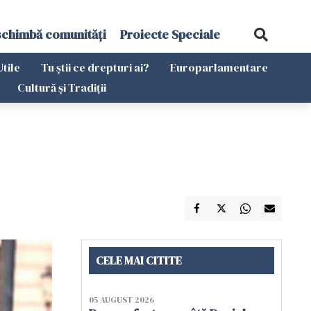
schimbă comunități
Proiecte Speciale
Utile
Tu știi ce drepturi ai?
Europarlamentare
Cultură și Tradiții
CELE MAI CITITE
05 AUGUST 2026