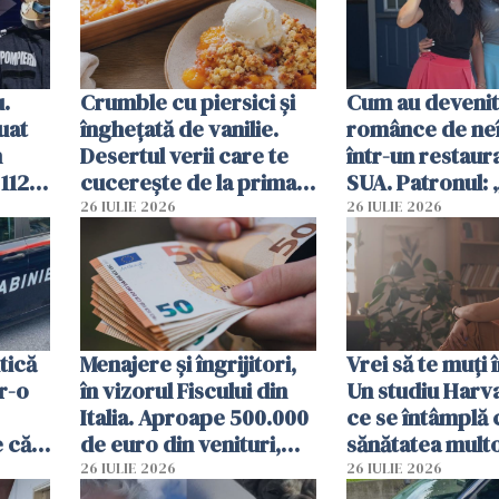
u.
Crumble cu piersici și
Cum au devenit
uat
înghețată de vanilie.
românce de neî
n
Desertul verii care te
într-un restaur
 112
cucerește de la prima
SUA. Patronul: 
ct
lingură
ce o să mă fac f
26 IULIE 2026
26 IULIE 2026
tică
Menajere și îngrijitori,
Vrei să te muți 
tr-o
în vizorul Fiscului din
Un studiu Harv
Italia. Aproape 500.000
ce se întâmplă 
e că
de euro din venituri,
sănătatea mult
țit
ascunși de autorități
imigranți
26 IULIE 2026
26 IULIE 2026