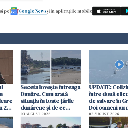
Google News
și pe
și în aplicațiile mobile
ul
Seceta lovește întreaga
UPDATE: Colizi
în
Dunăre. Cum arată
între două elic
leare
situația în toate țările
de salvare în Gr
u 2
dunărene și de ce
Doi oameni au 
ecută
România resimte
03 AUGUST 2026
02 AUGUST 2026
efectele, deși a plouat