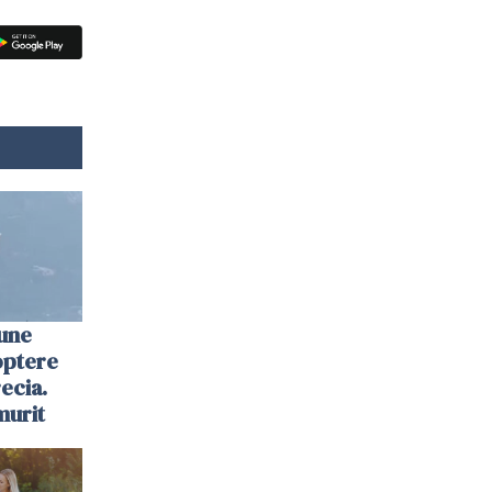
une
optere
ecia.
murit