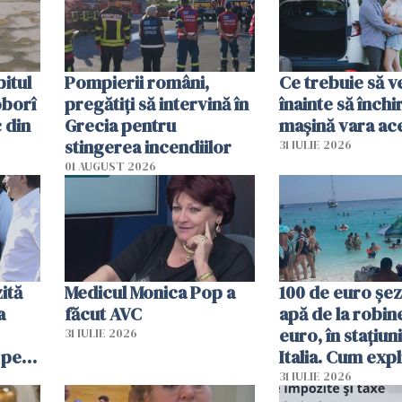
în iulie
itul
Pompierii români,
Ce trebuie să ve
oborî
pregătiţi să intervină în
înainte să închi
 din
Grecia pentru
mașină vara ac
stingerea incendiilor
31 IULIE 2026
01 AUGUST 2026
ită
Medicul Monica Pop a
100 de euro șez
a
făcut AVC
apă de la robine
euro, în stațiuni
31 IULIE 2026
 pe
Italia. Cum expl
 „Vom
autoritățile
31 IULIE 2026