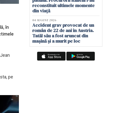
patului. Procurorii italieni i-au
reconstituit ultimele momente
din viață
04 AUGUST 2026
Accident grav provocat de un
ă, în
român de 22 de ani în Austria.
ctimele
Tatăl său a fost aruncat din
mașină și a murit pe loc
e Jean
ista, pe