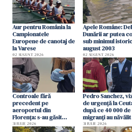
Aur pentru România la
Apele Române: Deb
Campionatele
Dunării ar putea c
Europene de canotaj de
sub minimul istoric
la Varese
august 2003
02 AUGUST 2026
02 AUGUST 2026
Controale fără
Pedro Sanchez, viz
precedent pe
de urgență la Ceut
aeroportul din
după ce 40 000 de
Florența: s-au găsit
migranți au năvălit
capete de aligator și o
teritoriul spaniol:
31 IULIE 2026
31 IULIE 2026
sumă imensă de bani
mobiliza toate