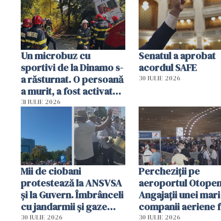
resursele"
Un microbuz cu
Senatul a aprobat
sportivi de la Dinamo s-
acordul SAFE
a răsturnat. O persoană
30 IULIE 2026
a murit, a fost activat
planul roșu de
31 IULIE 2026
intervenție
Mii de ciobani
Percheziții pe
protestează la ANSVSA
aeroportul Otopen
și la Guvern. Îmbrânceli
Angajații unei mari
cu jandarmii și gaze
companii aeriene 
lacrimogene
parfumuri, ceasuri 
30 IULIE 2026
30 IULIE 2026