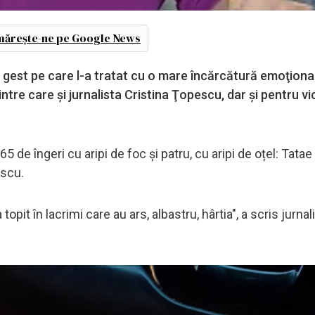
ărește-ne pe Google News
n gest pe care l-a tratat cu o mare încărcătură emoţional
ntre care şi jurnalista Cristina Ţopescu, dar şi pentru vi
 de îngeri cu aripi de foc și patru, cu aripi de oțel: Tata
escu.
pit în lacrimi care au ars, albastru, hârtia", a scris jurnal