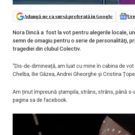
Adaugă-ne ca sursă preferată în Google
Urm
Nora Dincă a fost la vot pentru alegerile locale, u
semn de omagiu pentru o serie de personalităţi, pri
tragediei din clubul Colectiv.
"Dis-de-dimineață, am luat cu mine în cabina de vot 65
Chelba, Ilie Gâzea, Andrei Gheorghe și Cristina Țop
Am ținut împreună ștampila, strâns, strâns, până s-a to
pagina sa de facebook.