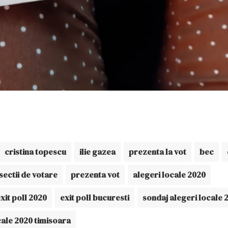
cristina topescu
ilie gazea
prezenta la vot
bec
sectii de votare
prezenta vot
alegeri locale 2020
xit poll 2020
exit poll bucuresti
sondaj alegeri locale 
cale 2020 timisoara