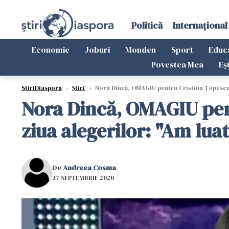
Politică
Internațional
Economie
Joburi
Monden
Sport
Educ
Povestea Mea
Eș
StiriDiaspora
›
Știri
›
Nora Dincă, OMAGIU pentru Cristina Ţopescu şi
Nora Dincă, OMAGIU pent
ziua alegerilor: "Am lua
De
Andreea Cosma
27 SEPTEMBRIE 2020