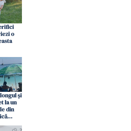
rifici
riezi o
easta
longul și
t la un
le din
ică