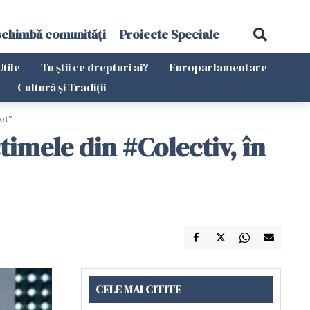
schimbă comunități
Proiecte Speciale
Utile
Tu știi ce drepturi ai?
Europarlamentare
Cultură și Tradiții
vot"
imele din #Colectiv, în
CELE MAI CITITE