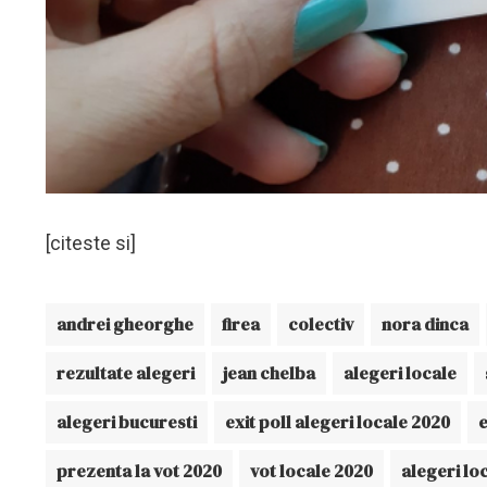
[citeste si]
andrei gheorghe
firea
colectiv
nora dinca
rezultate alegeri
jean chelba
alegeri locale
alegeri bucuresti
exit poll alegeri locale 2020
e
prezenta la vot 2020
vot locale 2020
alegeri lo