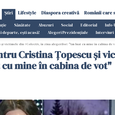
Știri
Lifestyle
Diaspora creativă
Românii care 
ație
Sănătate
Abuzuri
Social
Editorial
Info-
ti departe, ești acasă!
Alegeri Prezidențiale
Interviuri
 victimele din #Colectiv, în ziua alegerilor: "Am luat cu mine în cabina de 
ru Cristina Ţopescu şi vict
t cu mine în cabina de vot"