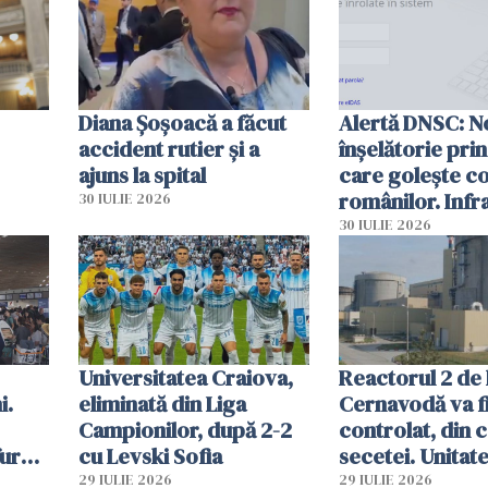
Diana Șoșoacă a făcut
Alertă DNSC: N
accident rutier și a
înșelătorie pri
ajuns la spital
care golește co
românilor. Infr
30 IULIE 2026
folosesc numel
30 IULIE 2026
Ghișeul.ro și al 
Române
Universitatea Craiova,
Reactorul 2 de 
i.
eliminată din Liga
Cernavodă va fi
Campionilor, după 2-2
controlat, din 
furau
cu Levski Sofia
secetei. Unitate
și
deja oprită
29 IULIE 2026
29 IULIE 2026