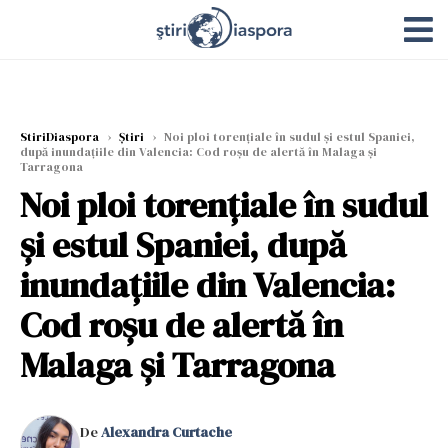
StiriDiaspora
›
Știri
›
Noi ploi torențiale în sudul și estul Spaniei,
după inundațiile din Valencia: Cod roșu de alertă în Malaga și
Tarragona
Noi ploi torențiale în sudul
și estul Spaniei, după
inundațiile din Valencia:
Cod roșu de alertă în
Malaga și Tarragona
De
Alexandra Curtache