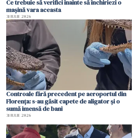
Ce trebuie să verifici înainte să închiriezi o
mașină vara aceasta
31 IULIE 2026
Controale fără precedent pe aeroportul din
Florența: s-au găsit capete de aligator și o
sumă imensă de bani
31 IULIE 2026