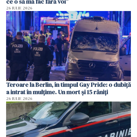
ce o să mă fac fără voi”
26 IULIE 2026
Teroare la Berlin, în timpul Gay Pride: o dubiță
a intrat în mulțime. Un mort și 15 răniți
26 IULIE 2026