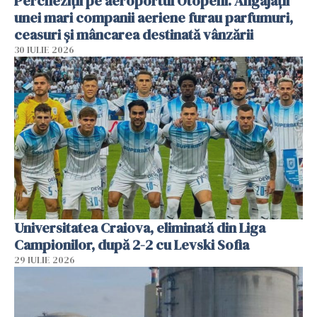
Percheziții pe aeroportul Otopeni. Angajații
unei mari companii aeriene furau parfumuri,
ceasuri și mâncarea destinată vânzării
30 IULIE 2026
Universitatea Craiova, eliminată din Liga
Campionilor, după 2-2 cu Levski Sofia
29 IULIE 2026