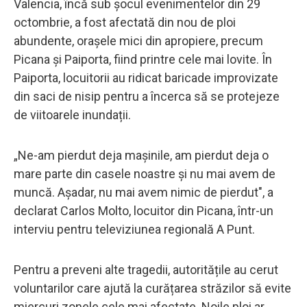
Valencia, încă sub șocul evenimentelor din 29
octombrie, a fost afectată din nou de ploi
abundente, orașele mici din apropiere, precum
Picana și Paiporta, fiind printre cele mai lovite. În
Paiporta, locuitorii au ridicat baricade improvizate
din saci de nisip pentru a încerca să se protejeze
de viitoarele inundații.
„Ne-am pierdut deja maşinile, am pierdut deja o
mare parte din casele noastre şi nu mai avem de
muncă. Aşadar, nu mai avem nimic de pierdut", a
declarat Carlos Molto, locuitor din Picana, într-un
interviu pentru televiziunea regională A Punt.
Pentru a preveni alte tragedii, autoritățile au cerut
voluntarilor care ajută la curățarea străzilor să evite
miercuri zonele cele mai afectate. Noile ploi ar