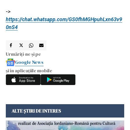
->
https://chat.whatsapp.com/GS0fhMGHpuhLxn63v9
0nS4
Urmăriți-ne și pe
Google News
și în aplicațiile mobile
ALTE ȘTIRI DE INTERES