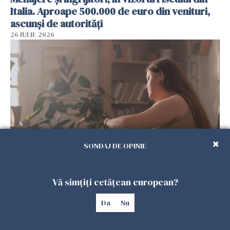
Italia. Aproape 500.000 de euro din venituri,
ascunși de autorități
26 IULIE 2026
SONDAJ DE OPINIE
Vrei să te muți în SUA? Un studiu Harvard
arată ce se întâmplă cu sănătatea multor
Vă simțiți cetățean european?
imigranți
26 IULIE 2026
Da
Nu