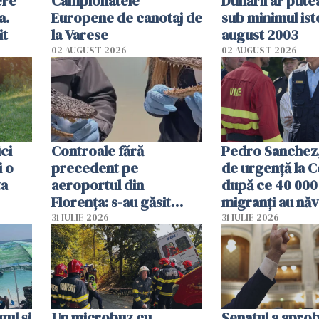
ere
Campionatele
Dunării ar pute
a.
Europene de canotaj de
sub minimul ist
it
la Varese
august 2003
02 AUGUST 2026
02 AUGUST 2026
ici
Controale fără
Pedro Sanchez, 
i o
precedent pe
de urgență la C
ta
aeroportul din
după ce 40 000
Florența: s-au găsit
migranți au năv
capete de aligator și o
teritoriul spani
31 IULIE 2026
31 IULIE 2026
sumă imensă de bani
mobiliza toate
resursele"
ul și
Un microbuz cu
Senatul a apro