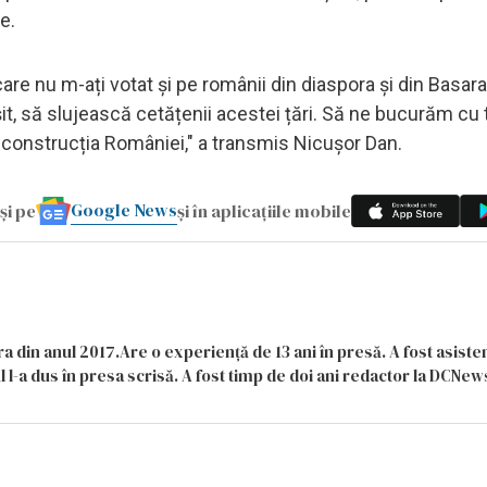
e.
care nu m-ați votat și pe românii din diaspora și din Basara
șit, să slujească cetățenii acestei țări. Să ne bucurăm cu t
econstrucția României," a transmis Nicușor Dan.
Google News
și pe
și în aplicațiile mobile
a din anul 2017.Are o experiență de 13 ani în presă. A fost asiste
 l-a dus în presa scrisă. A fost timp de doi ani redactor la DCNews