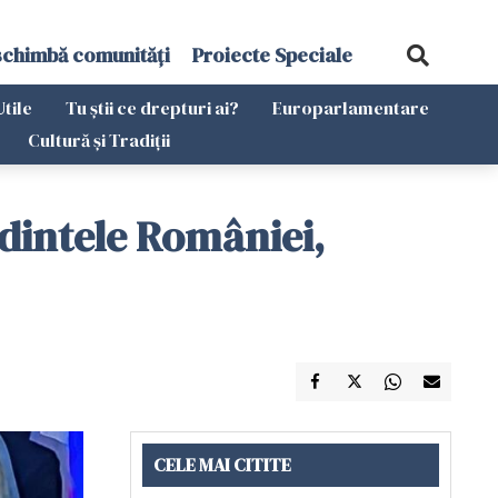
schimbă comunități
Proiecte Speciale
Utile
Tu știi ce drepturi ai?
Europarlamentare
Cultură și Tradiții
dintele României,
CELE MAI CITITE