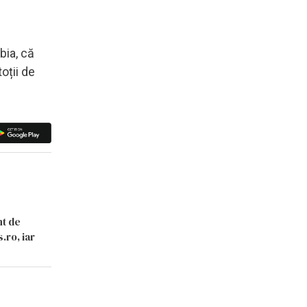
bia, că
oții de
nt de
.ro, iar