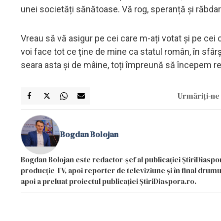
unei societăți sănătoase. Vă rog, speranță și răbdar
Vreau să vă asigur pe cei care m-ați votat și pe cei 
voi face tot ce ține de mine ca statul român, în sfâr
seara asta și de mâine, toți împreună să începem r
Urmăriți-ne 
Bogdan Bolojan
Bogdan Bolojan este redactor-șef al publicației ȘtiriDiaspor
producție TV, apoi reporter de televiziune și în final drumul
apoi a preluat proiectul publicației ȘtiriDiaspora.ro.