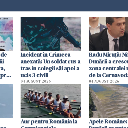
 de
Incident în Crimeea
Radu Miruţă: Ni
ii
anexată: Un soldat rus a
Dunării a crescu
a,
tras în colegii săi apoi a
zona centralei 
spre
ucis 3 civili
de la Cernavodă
olum
cm faţă de ziua
04 AUGUST 2026
04 AUGUST 2026
Aur pentru România la
Apele Române: 