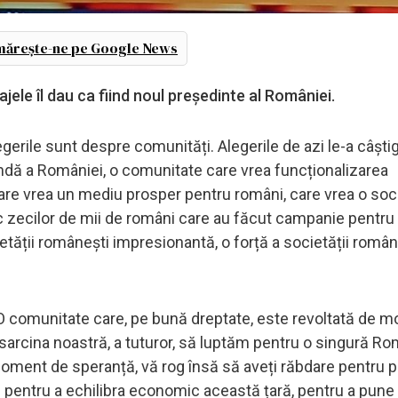
ărește-ne pe Google News
ele îl dau ca fiind noul președinte al României.
egerile sunt despre comunități. Alegerile de azi le-a câști
dă a României, o comunitate care vrea funcționalizarea
, care vrea un mediu prosper pentru români, care vrea o soc
c zecilor de mii de români care au făcut campanie pentru 
etății românești impresionantă, o forță a societății român
 O comunitate care, pe bună dreptate, este revoltată de m
sarcina noastră, a tuturor, să luptăm pentru o singură Ro
oment de speranță, vă rog însă să aveți răbdare pentru 
ă pentru a echilibra economic această țară, pentru a pune