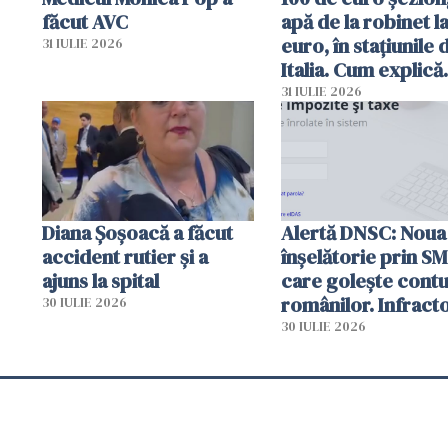
făcut AVC
apă de la robinet l
euro, în stațiunile 
31 IULIE 2026
Italia. Cum explică
autoritățile
31 IULIE 2026
Diana Șoșoacă a făcut
Alertă DNSC: Noua
accident rutier și a
înșelătorie prin S
ajuns la spital
care golește contu
românilor. Infracto
30 IULIE 2026
folosesc numele
30 IULIE 2026
Ghișeul.ro și al Poli
Române