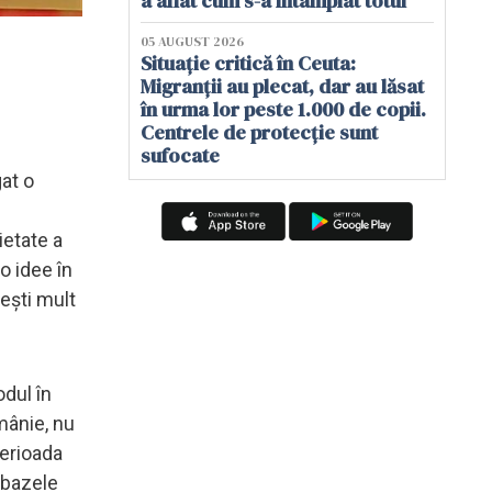
a aflat cum s-a întâmplat totul
05 AUGUST 2026
Situație critică în Ceuta:
Migranții au plecat, dar au lăsat
în urma lor peste 1.000 de copii.
Centrele de protecție sunt
sufocate
gat o
ietate a
o idee în
ești mult
odul în
mânie, nu
perioada
 bazele