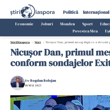
Politică
Internațional
Economie
Joburi
Monden
Sport
Educ
Povestea Mea
Eș
StiriDiaspora
›
Știri
›
Nicușor Dan, primul mesaj după ce a devenit
Nicușor Dan, primul mes
conform sondajelor Exit
De
Bogdan Bolojan
18 MAI 2025