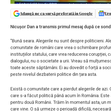
Adaugă-ne ca sursă preferată în Google
Urm
Nicușor Dan a transmis primul mesaj după ce sondaj
"Bună seara. Alegerile nu sunt despre politicieni. Al
comunitate de români care vrea o schimbare profun
instituțiilor statului, care vrea reducerea corupției
dialogului, nu o societate a urii. Vreau să mulțumes
toate aceste săptămâni. Ei au dovedit o forță a soci
peste nivelul dezbaterii politice din țara asta.
Există o comunitate care a pierdut alegerile de azi.
care s-a făcut politică până acum în România. Este 
pentru două Românii. Trăim în momentul asta, un m
care vine. O să urmeze o perioadă dificilă, necesar