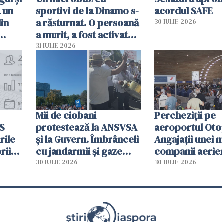
a un
sportivi de la Dinamo s-
acordul SAFE
din
a răsturnat. O persoană
30 IULIE 2026
a murit, a fost activat
planul roșu de
31 IULIE 2026
intervenție
Mii de ciobani
Percheziții pe
MS
protestează la ANSVSA
aeroportul Oto
rile
și la Guvern. Îmbrânceli
Angajații unei 
rii
cu jandarmii și gaze
companii aerie
lacrimogene
parfumuri, ceas
30 IULIE 2026
30 IULIE 2026
ției
mâncarea desti
vânzării