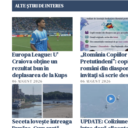
ALTE ȘTIRI DE INTERES
Europa League: U'
„România Copiilor
Craiova obține un
Pretutindeni”: copi
rezultat bun în
români din diaspor
deplasarea de la Kups
invitați să scrie de
România într-un v
06 AUGUST 2026
06 AUGUST 2026
special
Seceta lovește întreaga
UPDATE: Coliziune