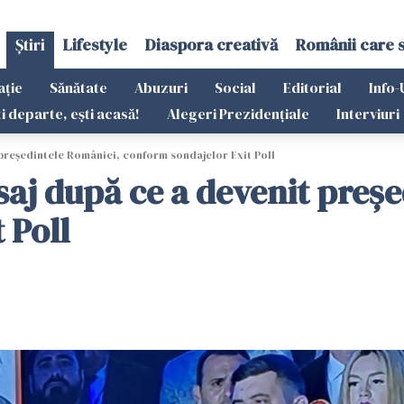
Știri
Lifestyle
Diaspora creativă
Românii care 
ație
Sănătate
Abuzuri
Social
Editorial
Info-
ti departe, ești acasă!
Alegeri Prezidențiale
Interviuri
 președintele României, conform sondajelor Exit Poll
aj după ce a devenit preșe
 Poll