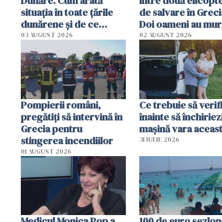
Dunăre. Cum arată
între două elicopt
situația în toate țările
de salvare în Greci
dunărene și de ce
Doi oameni au mur
România resimte
03 AUGUST 2026
02 AUGUST 2026
efectele, deși a plouat
în iulie
Pompierii români,
Ce trebuie să verif
pregătiţi să intervină în
înainte să închiriez
Grecia pentru
mașină vara aceas
stingerea incendiilor
31 IULIE 2026
01 AUGUST 2026
Medicul Monica Pop a
100 de euro șezlong