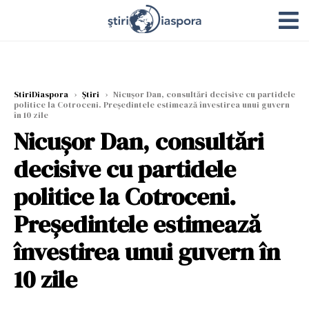
StiriDiaspora
›
Știri
›
Nicușor Dan, consultări decisive cu partidele
politice la Cotroceni. Președintele estimează învestirea unui guvern
în 10 zile
Nicușor Dan, consultări
decisive cu partidele
politice la Cotroceni.
Președintele estimează
învestirea unui guvern în
10 zile