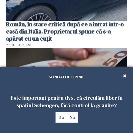
Român, în stare critică după ce a intrat într-o
casă din Italia. Proprietarul spune că s-a
apărat cu un cuțit
26 IULIE 2026
SONDAJ DE OPINIE
Este important pentru dvs. că circulăm liber în
spațiul Schengen, fără control la granițe?
Da
Nu
Menajere și îngrijitori, în vizorul Fiscului din
Italia. Aproape 500.000 de euro din venituri,