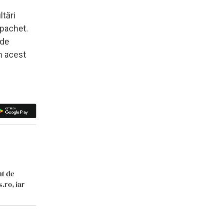
ltări
 pachet.
 de
em acest
nt de
.ro, iar