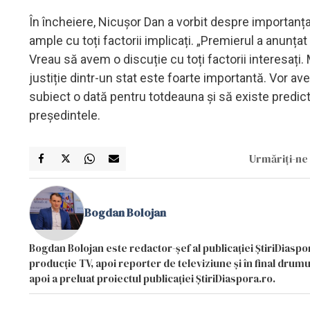
În încheiere, Nicușor Dan a vorbit despre importanța 
ample cu toți factorii implicați. „Premierul a anunța
Vreau să avem o discuție cu toți factorii interesați.
justiție dintr-un stat este foarte importantă. Vor ave
subiect o dată pentru totdeauna și să existe predict
președintele.
Urmăriți-ne 
Bogdan Bolojan
Bogdan Bolojan este redactor-șef al publicației ȘtiriDiaspor
producție TV, apoi reporter de televiziune și în final drumul
apoi a preluat proiectul publicației ȘtiriDiaspora.ro.