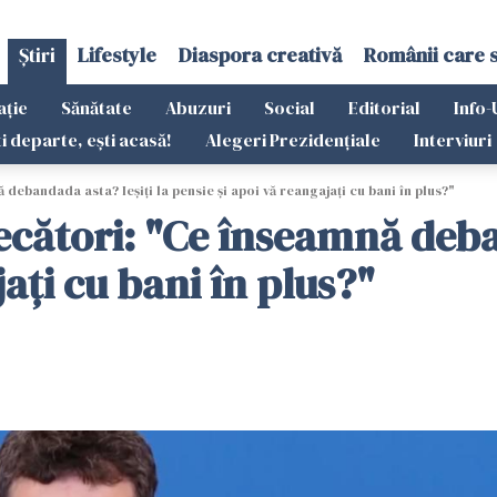
Știri
Lifestyle
Diaspora creativă
Românii care 
ație
Sănătate
Abuzuri
Social
Editorial
Info-
ti departe, ești acasă!
Alegeri Prezidențiale
Interviuri
debandada asta? Ieșiți la pensie și apoi vă reangajați cu bani în plus?"
ecători: "Ce înseamnă deba
jați cu bani în plus?"