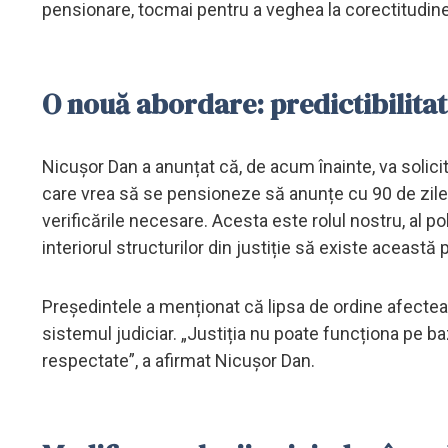
pensionare, tocmai pentru a veghea la corectitudinea
O nouă abordare: predictibilitat
Nicușor Dan a anunțat că, de acum înainte, va solic
care vrea să se pensioneze să anunțe cu 90 de zile 
verificările necesare. Acesta este rolul nostru, al poli
interiorul structurilor din justiție să existe această pr
Președintele a menționat că lipsa de ordine afecteaz
sistemul judiciar. „Justiția nu poate funcționa pe ba
respectate”, a afirmat Nicușor Dan.