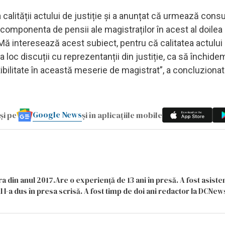
calității actului de justiție și a anunțat că urmează consu
t componenta de pensii ale magistraților în acest al doilea
 Mă interesează acest subiect, pentru că calitatea actului
a loc discuții cu reprezentanții din justiție, ca să închid
ibilitate în această meserie de magistrat”, a concluzionat
Google News
și pe
și în aplicațiile mobile
a din anul 2017.Are o experiență de 13 ani în presă. A fost asiste
 l-a dus în presa scrisă. A fost timp de doi ani redactor la DCNews