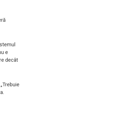
eră
sistemul
nu e
are decât
 „Trebuie
a.