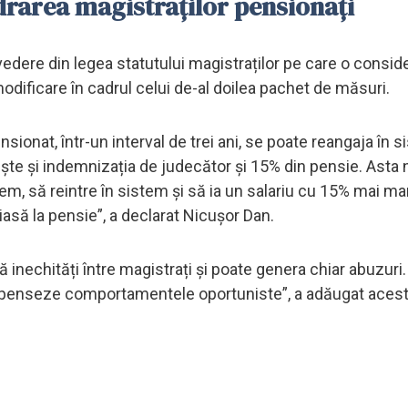
drarea magistraților pensionați
revedere din legea statutului magistraților pe care o consid
dificare în cadrul celui de-al doilea pachet de măsuri.
sionat, într-un interval de trei ani, se poate reangaja în 
mește și indemnizația de judecător și 15% din pensie. Asta 
em, să reintre în sistem și să ia un salariu cu 15% mai m
iasă la pensie”, a declarat Nicușor Dan.
echități între magistrați și poate genera chiar abuzuri.
ompenseze comportamentele oportuniste”, a adăugat acest