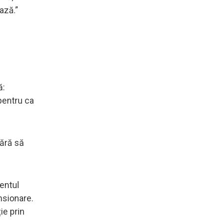
ază.”
ă:
pentru ca
fără să
entul
nsionare.
ie prin