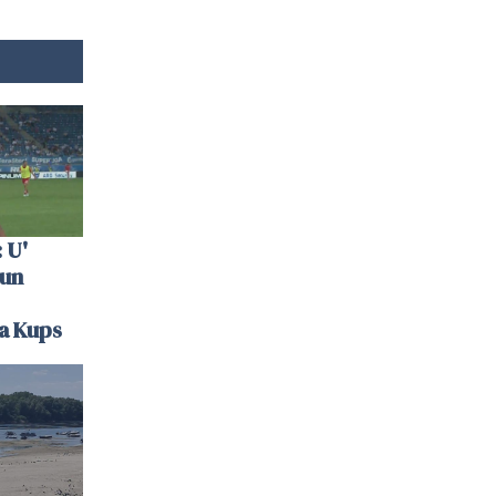
 U'
 un
la Kups