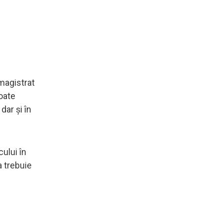
magistrat
oate
dar și în
ului în
a trebuie