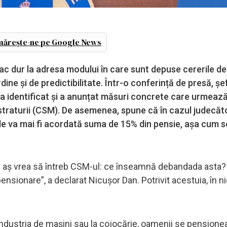
ărește-ne pe Google News
ac dur la adresa modului în care sunt depuse cererile de
ine și de predictibilitate. Într-o conferință de presă, șe
a identificat și a anunțat măsuri concrete care urmează
istraturii (CSM). De asemenea, spune că în cazul judecăto
 nu le va mai fi acordată suma de 15% din pensie, așa cum s
și aș vrea să întreb CSM-ul: ce înseamnă debandada asta?
nsionare”, a declarat Nicușor Dan. Potrivit acestuia, în ni
 industria de mașini sau la cojocărie, oamenii se pensione