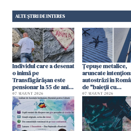
ALTE ȘTIRI DE INTERES
Individul care a desenat
Țepușe metalice,
o inimă pe
aruncate intențion
Transfăgărășan este
autostrăzi în Româ
pensionar la 55 de ani.
de "baieții cu
Poliția l-a identificat
platforme": "Mi-au
07 AUGUST 2026
07 AUGUST 2026
cerut 1200 lei să m
tracteze"