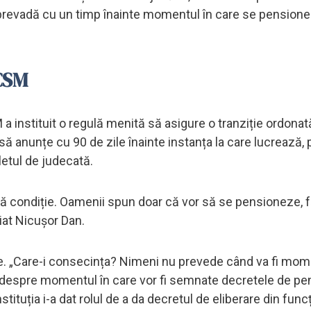
ă prevadă cu un timp înainte momentul în care se pensione
 CSM
 a instituit o regulă menită să asigure o tranziție ordonat
ă anunțe cu 90 de zile înainte instanța la care lucrează, 
letul de judecată.
ă condiție. Oamenii spun doar că vor să se pensioneze, 
niat Nicușor Dan.
e. „Care-i consecința? Nimeni nu prevede când va fi mom
ne despre momentul în care vor fi semnate decretele de pe
tituția i-a dat rolul de a da decretul de eliberare din funcț