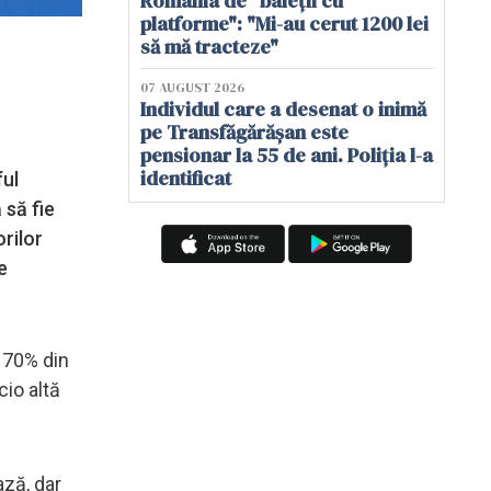
România de "baieții cu
platforme": "Mi-au cerut 1200 lei
să mă tracteze"
07 AUGUST 2026
Individul care a desenat o inimă
pe Transfăgărășan este
pensionar la 55 de ani. Poliția l-a
identificat
ful
 să fie
rilor
e
 70% din
cio altă
ază, dar