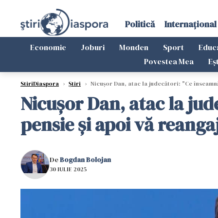
Politică
Internațional
Economie
Joburi
Monden
Sport
Educ
Povestea Mea
Eș
StiriDiaspora
›
Știri
›
Nicușor Dan, atac la judecători: "Ce înseamnă 
Nicușor Dan, atac la jud
pensie și apoi vă reanga
De
Bogdan Bolojan
30 IULIE 2025