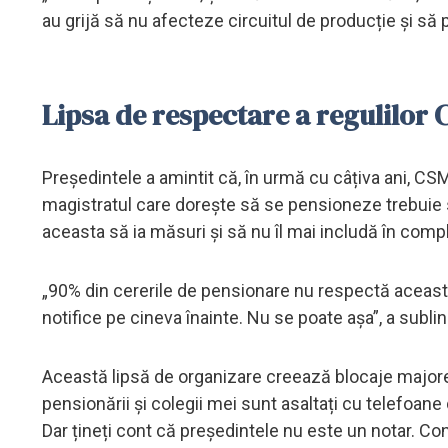
au grijă să nu afecteze circuitul de producție și s
Lipsa de respectare a regulilor
Președintele a amintit că, în urmă cu câțiva ani, CSM
magistratul care dorește să se pensioneze trebuie s
aceasta să ia măsuri și să nu îl mai includă în comp
„90% din cererile de pensionare nu respectă aceast
notifice pe cineva înainte. Nu se poate așa”, a subli
Această lipsă de organizare creează blocaje major
pensionării și colegii mei sunt asaltați cu telefoa
Dar țineți cont că președintele nu este un notar. Cons