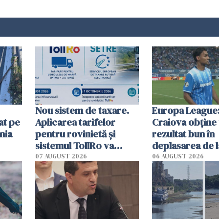
Nou sistem de taxare.
Europa League:
at pe
Aplicarea tarifelor
Craiova obține
nia
pentru rovinietă şi
rezultat bun în
sistemul TollRo va
deplasarea de 
începe la 1 octombrie
07 AUGUST 2026
06 AUGUST 2026
ă