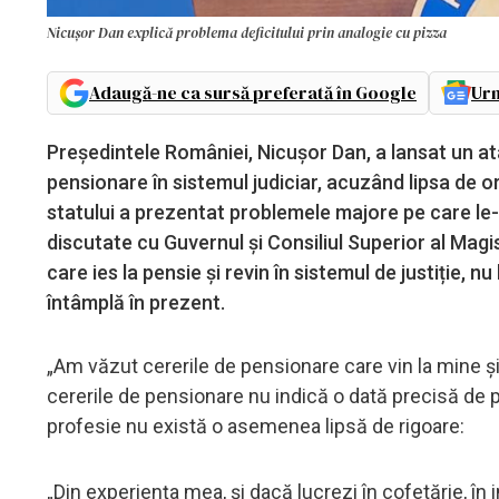
Nicușor Dan explică problema deficitului prin analogie cu pizza
Adaugă-ne ca sursă preferată în Google
Urm
Președintele României, Nicușor Dan, a lansat un at
pensionare în sistemul judiciar, acuzând lipsa de ord
statului a prezentat problemele majore pe care le-
discutate cu Guvernul și Consiliul Superior al Mag
care ies la pensie și revin în sistemul de justiție,
întâmplă în prezent.
„Am văzut cererile de pensionare care vin la mine 
cererile de pensionare nu indică o dată precisă de pe
profesie nu există o asemenea lipsă de rigoare:
„Din experiența mea, și dacă lucrezi în cofetărie, în