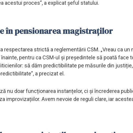
 acestui proces”, a explicat șeful statului.
e în pensionarea magistraților
ita respectarea strictă a reglementării CSM. „Vreau ca un 
înainte, pentru ca CSM-ul și președintele să poată face t
ticienilor: să dăm predictibilitate pe măsurile din justiție, 
edictibilitate”, a precizat el.
ă nu doar funcționarea instanțelor, ci și încrederea public
za improvizațiilor. Avem nevoie de reguli clare, iar aceste