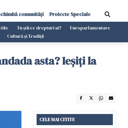
schimbă comunități
Proiecte Speciale
Utile
Tu știi ce drepturi ai?
Europarlamentare
Cultură și Tradiții
ndada asta? Ieșiți la
CELE MAI CITITE