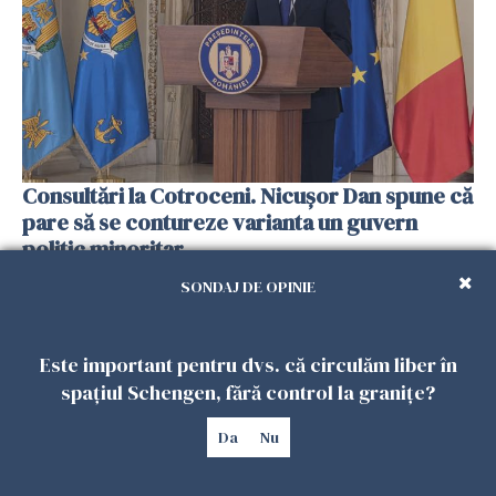
Consultări la Cotroceni. Nicuşor Dan spune că
pare să se contureze varianta un guvern
politic minoritar
24 IUNIE 2026
SONDAJ DE OPINIE
Este important pentru dvs. că circulăm liber în
spațiul Schengen, fără control la granițe?
Da
Nu