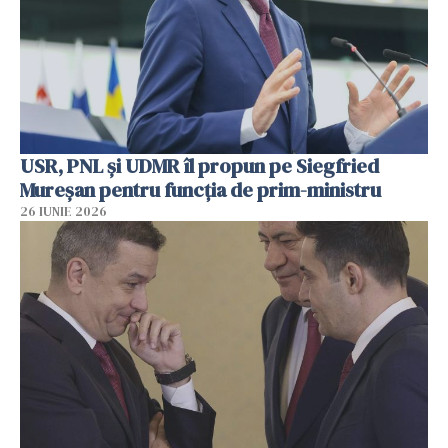
USR, PNL şi UDMR îl propun pe Siegfried
Mureşan pentru funcţia de prim-ministru
26 IUNIE 2026