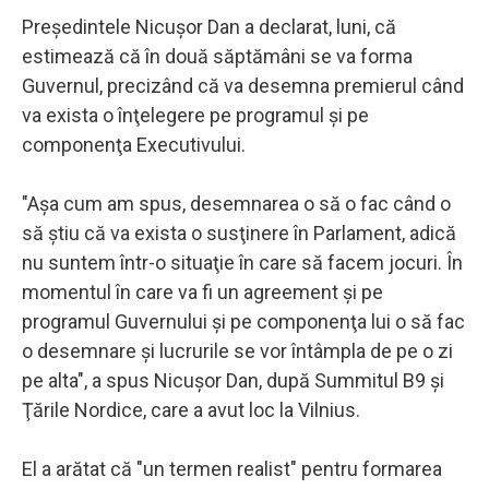
Preşedintele Nicuşor Dan a declarat, luni, că
estimează că în două săptămâni se va forma
Guvernul, precizând că va desemna premierul când
va exista o înţelegere pe programul şi pe
componenţa Executivului.
"Aşa cum am spus, desemnarea o să o fac când o
să ştiu că va exista o susţinere în Parlament, adică
nu suntem într-o situaţie în care să facem jocuri. În
momentul în care va fi un agreement şi pe
programul Guvernului şi pe componenţa lui o să fac
o desemnare şi lucrurile se vor întâmpla de pe o zi
pe alta", a spus Nicuşor Dan, după Summitul B9 şi
Ţările Nordice, care a avut loc la Vilnius.
El a arătat că "un termen realist" pentru formarea