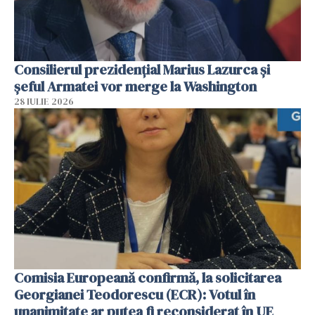
Consilierul prezidenţial Marius Lazurca și
șeful Armatei vor merge la Washington
28 IULIE 2026
Comisia Europeană confirmă, la solicitarea
Georgianei Teodorescu (ECR): Votul în
unanimitate ar putea fi reconsiderat în UE