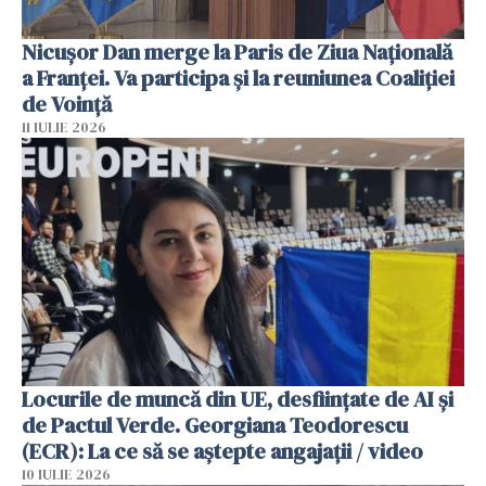
Nicuşor Dan merge la Paris de Ziua Naţională
a Franţei. Va participa şi la reuniunea Coaliţiei
de Voinţă
11 IULIE 2026
Locurile de muncă din UE, desființate de AI și
de Pactul Verde. Georgiana Teodorescu
(ECR): La ce să se aștepte angajații / video
10 IULIE 2026