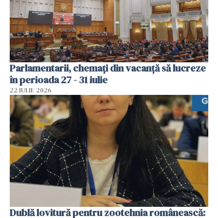
Parlamentarii, chemați din vacanță să lucreze
în perioada 27 - 31 iulie
22 IULIE 2026
Dublă lovitură pentru zootehnia românească: