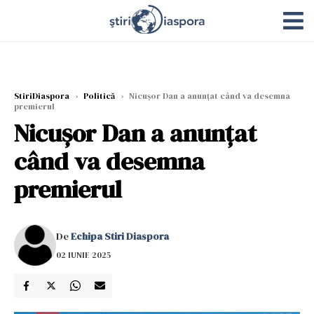
StiriDiaspora
›
Politică
›
Nicușor Dan a anunțat când va desemna
premierul
Nicușor Dan a anunțat
când va desemna
premierul
De
Echipa Stiri Diaspora
02 IUNIE 2025