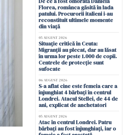
De ce a fost omorâtă Daniela
Florea, românca găsită în lada
patului. Procurorii italieni i-au
reconstituit ultimele momente
din viață
05 AUGUST 2026
Situație critică în Ceuta:
Migranții au plecat, dar au lăsat
în urma lor peste 1.000 de copii.
Centrele de protecție sunt
sufocate
06 AUGUST 2026
S-a aflat cine este femeia care a
înjunghiat 4 bărbați în centrul
Londrei. Atacul Stellei, de 44 de
ani, explicat de anchetatori
05 AUGUST 2026
Atac în centrul Londrei. Patru
bărbați au fost înjunghiați, iar o
femeie a fost arestată