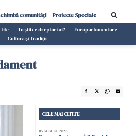
schimbă comunități
Proiecte Speciale
Utile
Tu știi ce drepturi ai?
Europarlamentare
Cultură și Tradiții
rlament
CELE MAI CITITE
05 AUGUST 2026