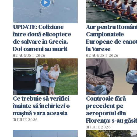
UPDATE: Coliziune
Aur pentru Români
între două elicoptere
Campionatele
de salvare în Grecia.
Europene de canot
Doi oameni au murit
la Varese
02 AUGUST 2026
02 AUGUST 2026
Ce trebuie să verifici
Controale fără
înainte să închiriezi o
precedent pe
mașină vara aceasta
aeroportul din
Florența: s-au găsi
31 IULIE 2026
capete de aligator 
31 IULIE 2026
sumă imensă de ba