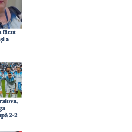
 făcut
și a
raiova,
ga
upă 2-2