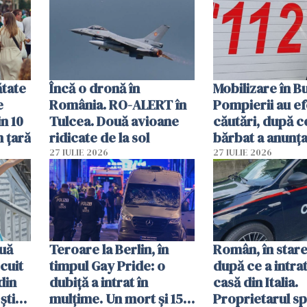
mâncarea destinată
vânzării
ătate
Încă o dronă în
Mobilizare în B
e
România. RO-ALERT în
Pompierii au ef
in 10
Tulcea. Două avioane
căutări, după c
n țară
ridicate de la sol
bărbat a anunțat
că a văzut un o
27 IULIE 2026
27 IULIE 2026
luminos
uă
Teroare la Berlin, în
Român, în stare
cuit
timpul Gay Pride: o
după ce a intrat
din
dubiță a intrat în
casă din Italia.
știu
mulțime. Un mort și 15
Proprietarul s