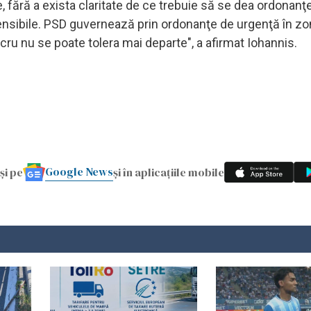
le, fără a exista claritate de ce trebuie să se dea ordonanţ
ensibile. PSD guvernează prin ordonanţe de urgenţă în zo
lucru nu se poate tolera mai departe", a afirmat Iohannis.
Google News
și pe
și în aplicațiile mobile