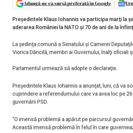
Adaugă-ne ca sursă preferată în Google
Urm
Preşedintele Klaus Iohannis va participa marţi la ş
aderarea României la NATO şi 70 de ani de la înfiin
La şedinţa comună a Senatului şi Camerei Deputaţilor,
Viorica Dăncilă, membri ai Guvernului, înalţi oficiali 
Parlamentul urmează să adopte o declaraţie.
Preşedintele Klaus Iohannis a anunţat, luni, că va so
cuprindere a referendumului care va avea loc pe 26
guvernării PSD.
"O imensă problemă a apărut pe parcursul guvernăril
Această imensă problemă în felul în care guvernea