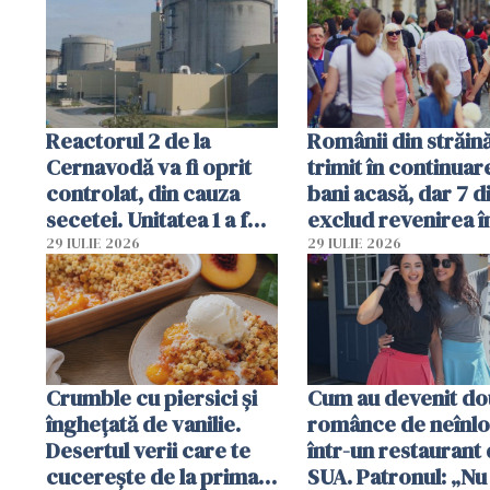
Ghișeul.ro și al Poliției
Române
Reactorul 2 de la
Românii din străin
Cernavodă va fi oprit
trimit în continuar
controlat, din cauza
bani acasă, dar 7 d
secetei. Unitatea 1 a fost
exclud revenirea î
deja oprită
29 IULIE 2026
29 IULIE 2026
Crumble cu piersici și
Cum au devenit do
înghețată de vanilie.
românce de neînlo
Desertul verii care te
într-un restaurant 
cucerește de la prima
SUA. Patronul: „Nu 