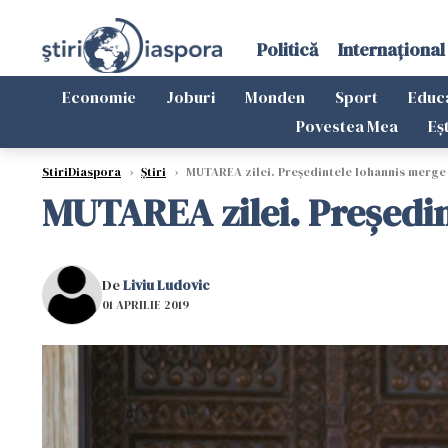
Politică
Internațional
Economie
Joburi
Monden
Sport
Educ
Povestea Mea
Eș
StiriDiaspora
›
Știri
›
MUTAREA zilei. Președintele Iohannis merge
MUTAREA zilei. Președi
De
Liviu Ludovic
01 APRILIE 2019