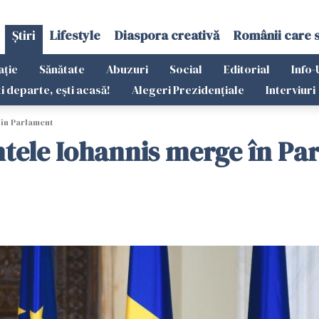
Știri
Lifestyle
Diaspora creativă
Românii care 
ație
Sănătate
Abuzuri
Social
Editorial
Info-
ti departe, ești acasă!
Alegeri Prezidențiale
Interviuri
 în Parlament
ntele Iohannis merge în Pa