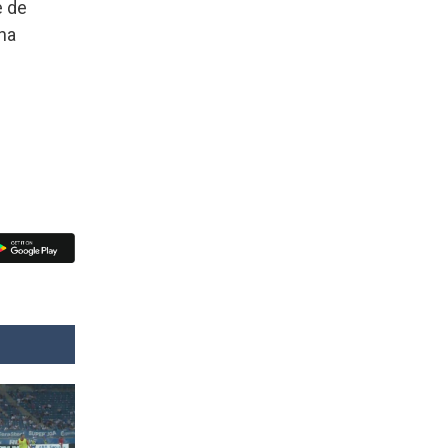
e de
na