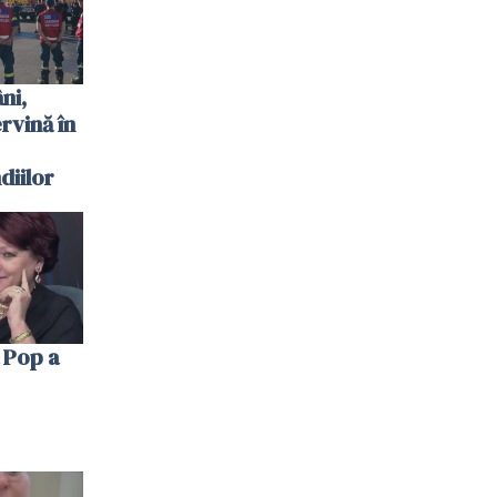
ni,
ervină în
diilor
 Pop a