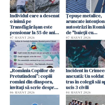
Individul care a desenat
Țepușe metalice,
o inimă pe
aruncate intențion
Transfăgărășan este
autostrăzi în Româ
pensionar la 55 de ani.
de "baieții cu
Poliția l-a identificat
platforme": "Mi-au
07 AUGUST 2026
07 AUGUST 2026
cerut 1200 lei să m
tracteze"
„România Copiilor de
Incident în Crimee
Pretutindeni”: copiii
anexată: Un soldat 
români din diaspora,
tras în colegii săi a
invitați să scrie despre
ucis 3 civili
România într-un volum
06 AUGUST 2026
04 AUGUST 2026
special