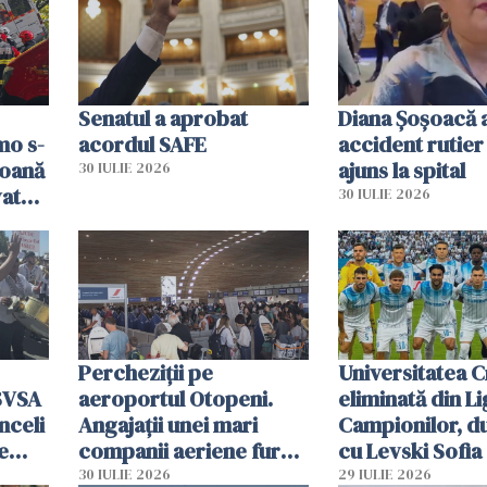
resursele"
Senatul a aprobat
Diana Șoșoacă a
mo s-
acordul SAFE
accident rutier 
soană
ajuns la spital
30 IULIE 2026
vat
30 IULIE 2026
Percheziții pe
Universitatea C
SVSA
aeroportul Otopeni.
eliminată din Li
nceli
Angajații unei mari
Campionilor, d
e
companii aeriene furau
cu Levski Sofia
parfumuri, ceasuri și
30 IULIE 2026
29 IULIE 2026