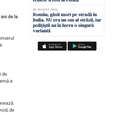
06 AUGUST 2026
Român, găsit mort pe stradă în
ani de la
Italia. NU era un om al străzii, iar
polițiștii au în lucru o singură
variantă
remierul
i.
i de
blemă a
ionează.
mod, de