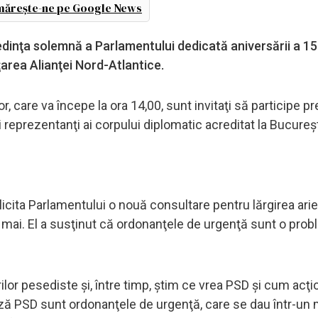
ărește-ne pe Google News
edinţa solemnă a Parlamentului dedicată aniversării a 15 
ţarea Alianţei Nord-Atlantice.
 care va începe la ora 14,00, sunt invitaţi să participe p
şi reprezentanţi ai corpului diplomatic acreditat la Bucureşt
licita Parlamentului o nouă consultare pentru lărgirea arie
 mai. El a susţinut că ordonanţele de urgenţă sunt o pro
or pesediste şi, între timp, ştim ce vrea PSD şi cum acţ
ză PSD sunt ordonanţele de urgenţă, care se dau într-un 