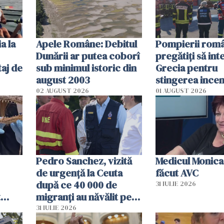
a la
Apele Române: Debitul
Pompierii româ
Dunării ar putea coborî
pregătiţi să int
aj de
sub minimul istoric din
Grecia pentru
august 2003
stingerea incen
02 AUGUST 2026
01 AUGUST 2026
Pedro Sanchez, vizită
Medicul Monica
de urgență la Ceuta
făcut AVC
după ce 40 000 de
31 IULIE 2026
t
migranți au năvălit pe
și o
teritoriul spaniol: „Vom
31 IULIE 2026
ni
mobiliza toate