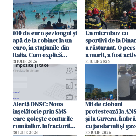
100 de euro șezlongul și
Un microbuz cu
apă de la robinet la un
sportivi de la Dina
euro, în stațiunile din
a răsturnat. O per
Italia. Cum explică
a murit, a fost acti
autoritățile
planul roșu de
31 IULIE 2026
31 IULIE 2026
intervenție
Alertă DNSC: Noua
Mii de ciobani
înșelătorie prin SMS
protestează la AN
care golește conturile
și la Guvern. Îmbrâ
românilor. Infractorii
cu jandarmii și gaz
folosesc numele
lacrimogene
30 IULIE 2026
30 IULIE 2026