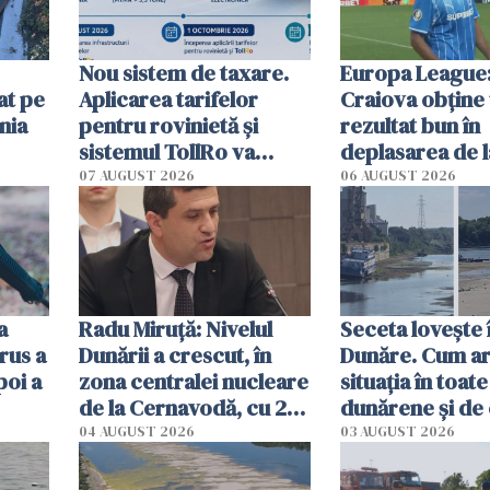
Nou sistem de taxare.
Europa League:
at pe
Aplicarea tarifelor
Craiova obține
nia
pentru rovinietă şi
rezultat bun în
sistemul TollRo va
deplasarea de 
începe la 1 octombrie
07 AUGUST 2026
06 AUGUST 2026
ă
a
Radu Miruţă: Nivelul
Seceta lovește 
rus a
Dunării a crescut, în
Dunăre. Cum ar
poi a
zona centralei nucleare
situația în toate
de la Cernavodă, cu 2
dunărene și de
cm faţă de ziua trecută
România resim
04 AUGUST 2026
03 AUGUST 2026
efectele, deși a
în iulie