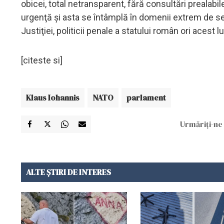
obicei, total netransparent, fără consultări prealabi
urgenţă şi asta se întâmplă în domenii extrem de s
Justiţiei, politicii penale a statului român ori acest 
[citeste si]
Klaus Iohannis
NATO
parlament
Urmăriți-ne 
ALTE ȘTIRI DE INTERES