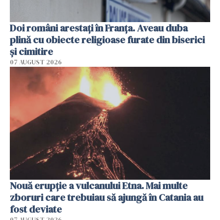
Doi români arestați în Franța. Aveau duba
plină cu obiecte religioase furate din biserici
și cimitire
07 AUGUST 2026
Nouă erupție a vulcanului Etna. Mai multe
zboruri care trebuiau să ajungă în Catania au
fost deviate
07 AUGUST 2026