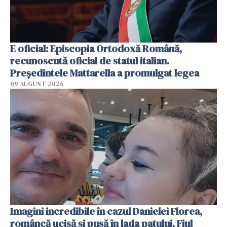
E oficial: Episcopia Ortodoxă Română,
recunoscută oficial de statul italian.
Președintele Mattarella a promulgat legea
09 AUGUST 2026
Imagini incredibile în cazul Danielei Florea,
româncă ucisă și pusă în lada patului. Fiul