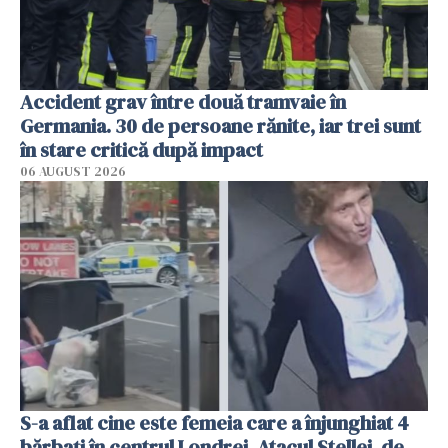
Accident grav între două tramvaie în
Germania. 30 de persoane rănite, iar trei sunt
în stare critică după impact
06 AUGUST 2026
S-a aflat cine este femeia care a înjunghiat 4
bărbați în centrul Londrei. Atacul Stellei, de