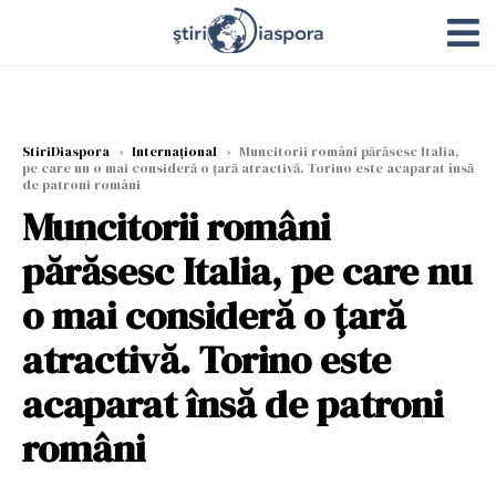
StiriDiaspora
›
Internațional
›
Muncitorii români părăsesc Italia,
pe care nu o mai consideră o țară atractivă. Torino este acaparat însă
de patroni români
Muncitorii români
părăsesc Italia, pe care nu
o mai consideră o țară
atractivă. Torino este
acaparat însă de patroni
români