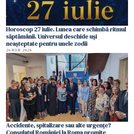
Horoscop 27 iulie. Lunea care schimbă ritmul
săptămânii. Universul deschide uși
neașteptate pentru unele zodii
26 IULIE 2026
Accidente, spitalizare sau alte urgențe?
Consulatul României la Roma promite