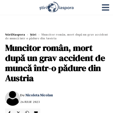
StiriDiaspora
›
Știri
›
Muncitor român, mort după un grav accident
de muncă într-o pădure din Austria
Muncitor român, mort
după un grav accident de
muncă într-o pădure din
Austria
De
Nicoleta Nicolau
26 IULIE 2023