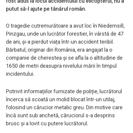
fost adus la locul accidentului cu elicopterul, nu a
putut să-l ajute pe tânărul român.
O tragedie cutremurătoare a avut loc în Niedernsill,
Pinzgau, unde un lucrător forestier, în vârstă de 47
de ani, și-a pierdut viața într-un accident teribil.
Bărbatul, originar din România, era angajat la o
companie de cherestea și se afla la o altitudine de
1650 de metri deasupra nivelului mării în timpul
incidentului.
Potrivit informațiilor furnizate de poliție, lucrătorul
încerca să scoată un molid blocat într-un utilaj,
folosind un cărucior metalic greu. Din motive care
încă sunt sub anchetă, căruciorul s-a desprins
brusc și a lovit cu putere lucrătorul.