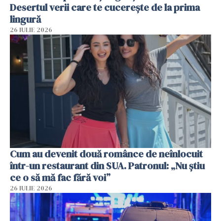
Desertul verii care te cucerește de la prima
lingură
26 IULIE 2026
Cum au devenit două românce de neînlocuit
într-un restaurant din SUA. Patronul: „Nu știu
ce o să mă fac fără voi”
26 IULIE 2026