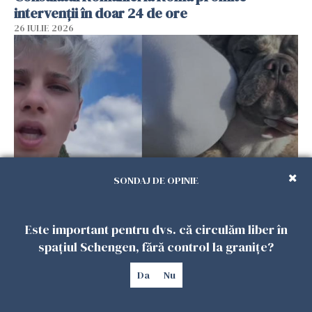
intervenții în doar 24 de ore
26 IULIE 2026
SONDAJ DE OPINIE
Ce a pățit o româncă în timp ce își plimba
câinele în Germania. Mesajul ei a stârnit
Este important pentru dvs. că circulăm liber în
dezbateri aprinse
spațiul Schengen, fără control la granițe?
25 IULIE 2026
Da
Nu