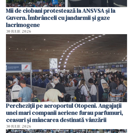
Mii de ciobani protestează la ANSVSA și la
Guvern. Îmbrânceli cu jandarmii și gaze
lacrimogene
30 IULIE 2026
Percheziții pe aeroportul Otopeni. Angajații
unei mari companii aeriene furau parfumuri,
ceasuri și mâncarea destinată vânzării
30 IULIE 2026