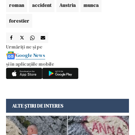
roman
accident
Austria
munca
forestier
Urmăriți-ne și pe
Google News
și în aplicațiile mobile
ALTE ȘTIRI DE INTERES