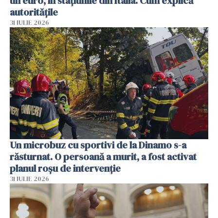
un euro, în stațiunile din Italia. Cum explică
autoritățile
31 IULIE 2026
Un microbuz cu sportivi de la Dinamo s-a
răsturnat. O persoană a murit, a fost activat
planul roșu de intervenție
31 IULIE 2026