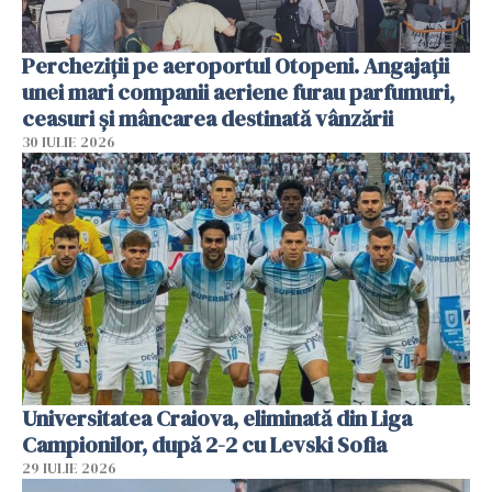
Percheziții pe aeroportul Otopeni. Angajații
unei mari companii aeriene furau parfumuri,
ceasuri și mâncarea destinată vânzării
30 IULIE 2026
Universitatea Craiova, eliminată din Liga
Campionilor, după 2-2 cu Levski Sofia
29 IULIE 2026