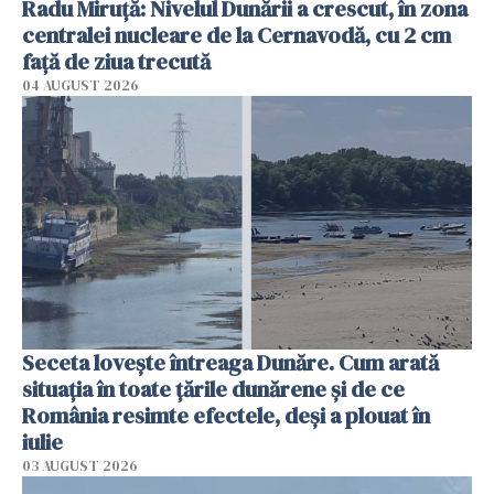
Radu Miruţă: Nivelul Dunării a crescut, în zona
centralei nucleare de la Cernavodă, cu 2 cm
faţă de ziua trecută
04 AUGUST 2026
Seceta lovește întreaga Dunăre. Cum arată
situația în toate țările dunărene și de ce
România resimte efectele, deși a plouat în
iulie
03 AUGUST 2026