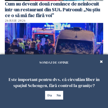
Cum au devenit două românce de neînlocuit
într-un restaurant din SUA. Patronul: „Nu știu
ce o să mă fac fără voi”
26 IULIE 2026
SONDAJ DE OPINIE
Este important pentru dvs. că circulăm liber în
Teroare la Berlin, în timpul Gay Pride: o dubiță
spațiul Schengen, fără control la granițe?
a intrat în mulțime. Un mort și 15 răniți
26 IULIE 2026
Da
Nu