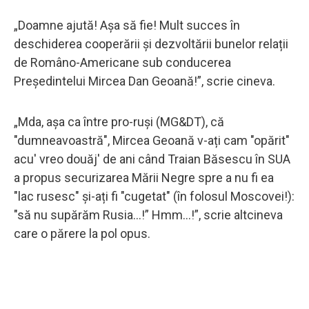
„Doamne ajută! Așa să fie! Mult succes în
deschiderea cooperării și dezvoltării bunelor relații
de Româno-Americane sub conducerea
Președintelui Mircea Dan Geoană!”, scrie cineva.
„Mda, așa ca între pro-ruși (MG&DT), că
"dumneavoastră", Mircea Geoană v-ați cam "opărit"
acu' vreo douăj' de ani când Traian Băsescu în SUA
a propus securizarea Mării Negre spre a nu fi ea
"lac rusesc" și-ați fi "cugetat" (în folosul Moscovei!):
"să nu supărăm Rusia...!” Hmm...!”, scrie altcineva
care o părere la pol opus.