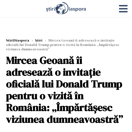
StiriDiaspora
›
Știri
›
Mircea Geoană îi adresează o invitație
oficială lui Donald Trump pentru o vizită în România: „Împărtășesc
viziunea dumneavoastră”
Mircea Geoană îi
adresează o invitație
oficială lui Donald Trump
pentru o vizită în
România: „Împărtășesc
viziunea dumneavoastră”