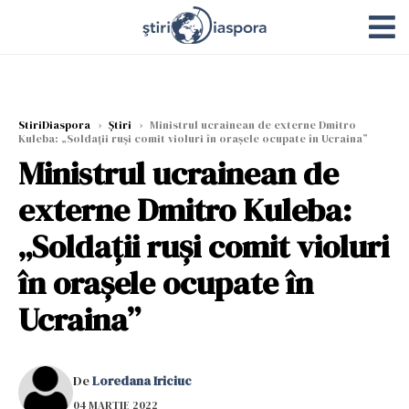
StiriDiaspora
›
Știri
›
Ministrul ucrainean de externe Dmitro
Kuleba: „Soldaţii ruşi comit violuri în oraşele ocupate în Ucraina”
Ministrul ucrainean de
externe Dmitro Kuleba:
„Soldaţii ruşi comit violuri
în oraşele ocupate în
Ucraina”
De
Loredana Iriciuc
04 MARTIE 2022