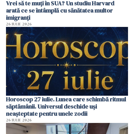
Vrei să te muți în SUA? Un studiu Harvard
arată ce se întâmplă cu sănătatea multor
imigranți
26 IULIE 2026
Horoscop 27 iulie. Lunea care schimbă ritmul
săptămânii. Universul deschide uși
neașteptate pentru unele zodii
26 IULIE 2026