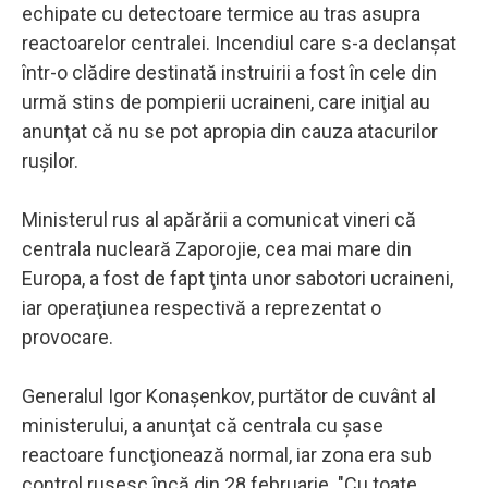
echipate cu detectoare termice au tras asupra
reactoarelor centralei. Incendiul care s-a declanşat
într-o clădire destinată instruirii a fost în cele din
urmă stins de pompierii ucraineni, care iniţial au
anunţat că nu se pot apropia din cauza atacurilor
ruşilor.
Ministerul rus al apărării a comunicat vineri că
centrala nucleară Zaporojie, cea mai mare din
Europa, a fost de fapt ţinta unor sabotori ucraineni,
iar operaţiunea respectivă a reprezentat o
provocare.
Generalul Igor Konaşenkov, purtător de cuvânt al
ministerului, a anunţat că centrala cu şase
reactoare funcţionează normal, iar zona era sub
control rusesc încă din 28 februarie. "Cu toate