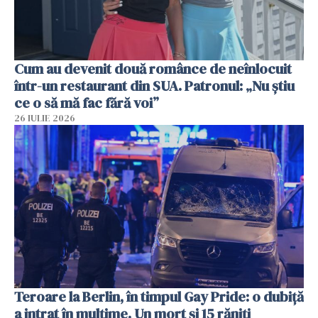
Cum au devenit două românce de neînlocuit
într-un restaurant din SUA. Patronul: „Nu știu
ce o să mă fac fără voi”
26 IULIE 2026
Teroare la Berlin, în timpul Gay Pride: o dubiță
a intrat în mulțime. Un mort și 15 răniți