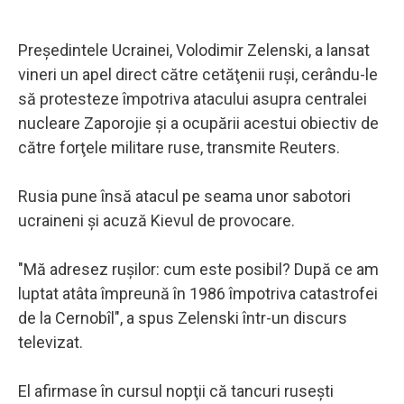
Preşedintele Ucrainei, Volodimir Zelenski, a lansat
vineri un apel direct către cetăţenii ruşi, cerându-le
să protesteze împotriva atacului asupra centralei
nucleare Zaporojie şi a ocupării acestui obiectiv de
către forţele militare ruse, transmite Reuters.
Rusia pune însă atacul pe seama unor sabotori
ucraineni şi acuză Kievul de provocare.
"Mă adresez ruşilor: cum este posibil? După ce am
luptat atâta împreună în 1986 împotriva catastrofei
de la Cernobîl", a spus Zelenski într-un discurs
televizat.
El afirmase în cursul nopţii că tancuri ruseşti