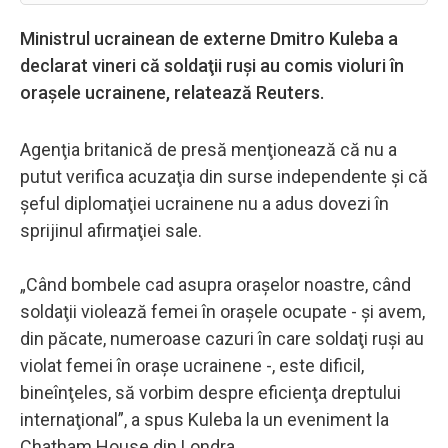
Ministrul ucrainean de externe Dmitro Kuleba a
declarat vineri că soldaţii ruşi au comis violuri în
oraşele ucrainene, relatează Reuters.
Agenţia britanică de presă menţionează că nu a
putut verifica acuzaţia din surse independente şi că
şeful diplomaţiei ucrainene nu a adus dovezi în
sprijinul afirmaţiei sale.
„Când bombele cad asupra oraşelor noastre, când
soldaţii violează femei în oraşele ocupate - şi avem,
din păcate, numeroase cazuri în care soldaţi ruşi au
violat femei în oraşe ucrainene -, este dificil,
bineînţeles, să vorbim despre eficienţa dreptului
internaţional”, a spus Kuleba la un eveniment la
Chatham House din Londra.