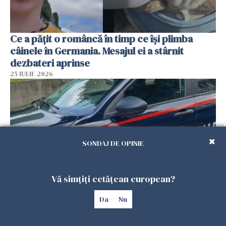
Ce a pățit o româncă în timp ce își plimba
câinele în Germania. Mesajul ei a stârnit
dezbateri aprinse
25 IULIE 2026
SONDAJ DE OPINIE
Vă simțiți cetățean european?
Româncă din Italia, acuzată că și-a lăsat copiii
Da
Nu
singuri în casă pentru a merge la mall. Vecinii
au dat alarma