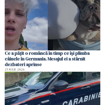
Ce a pățit o româncă în timp ce își plimba
câinele în Germania. Mesajul ei a stârnit
dezbateri aprinse
25 IULIE 2026