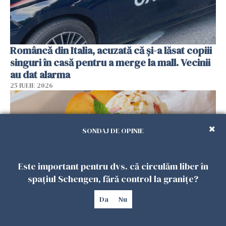
Româncă din Italia, acuzată că și-a lăsat copiii
singuri în casă pentru a merge la mall. Vecinii
au dat alarma
25 IULIE 2026
SONDAJ DE OPINIE
Este important pentru dvs. că circulăm liber în
spațiul Schengen, fără control la granițe?
Da
Nu
Înghețata de casă cu nectarine care
cucerește vara. Rețeta fără aparat, gata din