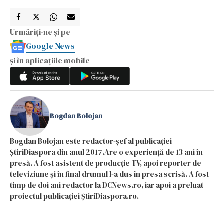
Urmăriți-ne și pe
Google News
și în aplicațiile mobile
Bogdan Bolojan
Bogdan Bolojan este redactor-șef al publicației
ȘtiriDiaspora din anul 2017.Are o experiență de 13 ani în
presă. A fost asistent de producție TV, apoi reporter de
televiziune și în final drumul l-a dus în presa scrisă. A fost
timp de doi ani redactor la DCNews.ro, iar apoi a preluat
proiectul publicației ȘtiriDiaspora.ro.