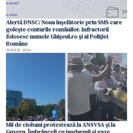
Alertă DNSC: Noua înșelătorie prin SMS care
golește conturile românilor. Infractorii
folosesc numele Ghișeul.ro și al Poliției
Române
30 IULIE 2026
Mii de ciobani protestează la ANSVSA și la
Guvern. Îmbrânceli cu jandarmii și gaze