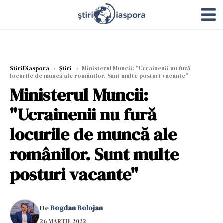
StiriDiaspora
›
Știri
›
Ministerul Muncii: "Ucrainenii nu fură
locurile de muncă ale românilor. Sunt multe posturi vacante"
Ministerul Muncii:
"Ucrainenii nu fură
locurile de muncă ale
românilor. Sunt multe
posturi vacante"
De
Bogdan Bolojan
26 MARTIE 2022