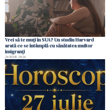
Vrei să te muți în SUA? Un studiu Harvard
arată ce se întâmplă cu sănătatea multor
imigranți
26 IULIE 2026