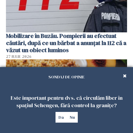
Mobilizare în Buzău. Pompierii au efectuat
căutări, după ce un bărbat a anunțat la 112 că a
văzut un obiect luminos
27 IULIE 2026
SONDAJ DE OPINIE
Este important pentru dvs. că circulăm liber în
spațiul Schengen, fără control la granițe?
Da
Nu
Crumble cu piersici și înghețată de vanilie.