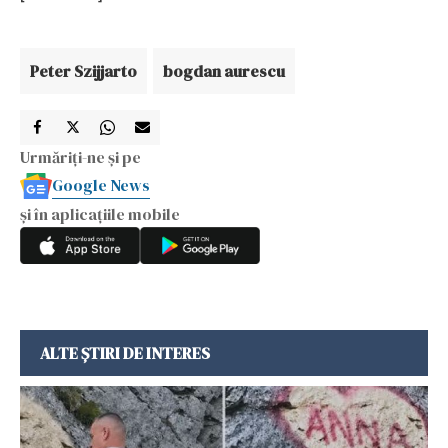
Peter Szijjarto
bogdan aurescu
Urmăriți-ne și pe
Google News
și în aplicațiile mobile
ALTE ȘTIRI DE INTERES