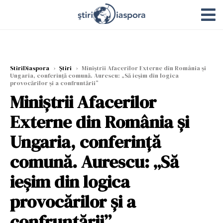
StiriDiaspora
›
Știri
›
Miniștrii Afacerilor Externe din România și
Ungaria, conferință comună. Aurescu: „Să ieșim din logica
provocărilor și a confruntării”
Miniștrii Afacerilor
Externe din România și
Ungaria, conferință
comună. Aurescu: „Să
ieșim din logica
provocărilor și a
confruntării”