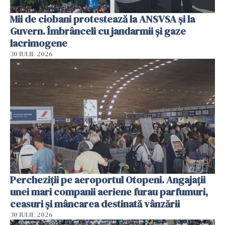
Mii de ciobani protestează la ANSVSA și la
Guvern. Îmbrânceli cu jandarmii și gaze
lacrimogene
30 IULIE 2026
Percheziții pe aeroportul Otopeni. Angajații
unei mari companii aeriene furau parfumuri,
ceasuri și mâncarea destinată vânzării
30 IULIE 2026