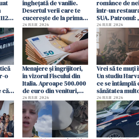
uat
înghețată de vanilie.
românce de neî
n
Desertul verii care te
într-un restaur
 112
cucerește de la prima
SUA. Patronul: 
ct
lingură
ce o să mă fac f
26 IULIE 2026
26 IULIE 2026
tică
Menajere și îngrijitori,
Vrei să te muți 
tr-o
în vizorul Fiscului din
Un studiu Harv
Italia. Aproape 500.000
ce se întâmplă 
e că
de euro din venituri,
sănătatea mult
țit
ascunși de autorități
imigranți
26 IULIE 2026
26 IULIE 2026