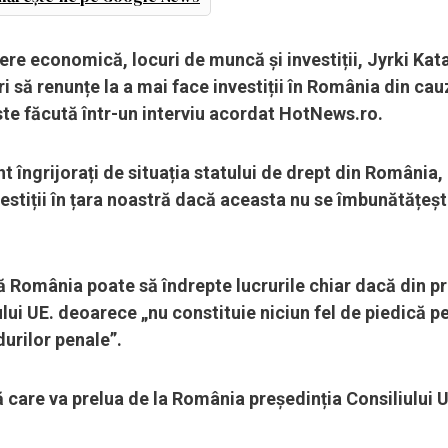
re economică, locuri de muncă și investiții, Jyrki Kat
ri să renunțe la a mai face investiții în România din ca
este făcută într-un interviu acordat HotNews.ro.
nt îngrijorați de situația statului de drept din România,
nvestiții în țara noastră dacă aceasta nu se îmbunătățeș
 România poate să îndrepte lucrurile chiar dacă din p
lui UE. deoarece „nu constituie niciun fel de piedică p
durilor penale”.
ă care va prelua de la România președinția Consiliului U