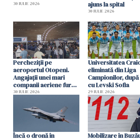
ajuns la spital
30 IULIE 2026
30 IULIE 2026
Percheziții pe
Universitatea Crai
aeroportul Otopeni.
eliminată din Liga
Angajații unei mari
Campionilor, după
companii aeriene furau
cu Levski Sofia
parfumuri, ceasuri și
30 IULIE 2026
29 IULIE 2026
mâncarea destinată
vânzării
Încă o dronă în
Mobilizare în Buză