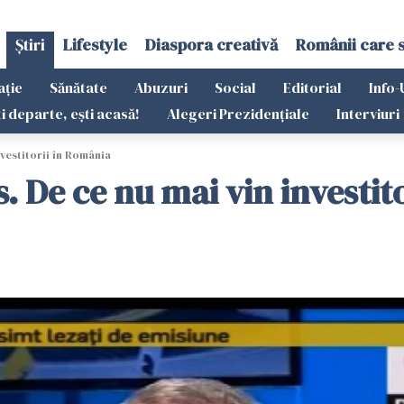
Știri
Lifestyle
Diaspora creativă
Românii care 
ație
Sănătate
Abuzuri
Social
Editorial
Info-
ti departe, ești acasă!
Alegeri Prezidențiale
Interviuri
nvestitorii în România
s. De ce nu mai vin investit