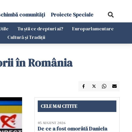
schimbă comunități
Proiecte Speciale
Utile
Tu știi ce drepturi ai?
Europarlamentare
Cultură și Tradiții
orii în România
CELE MAI CITITE
05 AUGUST 2026
De ce a fost omorâtă Daniela