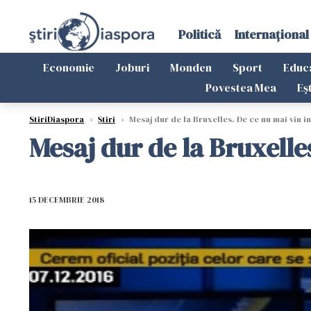
Politică
Internațional
Economie
Joburi
Monden
Sport
Educ
Povestea Mea
Eș
StiriDiaspora
›
Știri
›
Mesaj dur de la Bruxelles. De ce nu mai vin i
Mesaj dur de la Bruxelle
15 DECEMBRIE 2018