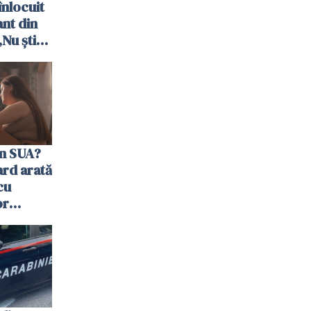
nlocuit
ant din
„Nu știu
ără voi”
în SUA?
ard arată
cu
or