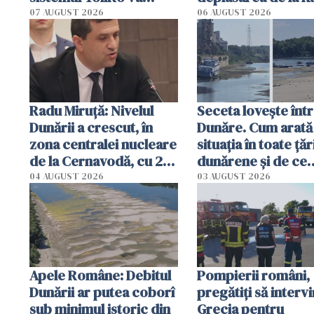
începe la 1 octombrie
07 AUGUST 2026
06 AUGUST 2026
Radu Miruţă: Nivelul
Seceta lovește înt
Dunării a crescut, în
Dunăre. Cum arată
zona centralei nucleare
situația în toate țăr
de la Cernavodă, cu 2
dunărene și de ce
cm faţă de ziua trecută
România resimte
04 AUGUST 2026
03 AUGUST 2026
efectele, deși a pl
în iulie
Apele Române: Debitul
Pompierii români,
Dunării ar putea coborî
pregătiţi să intervi
sub minimul istoric din
Grecia pentru