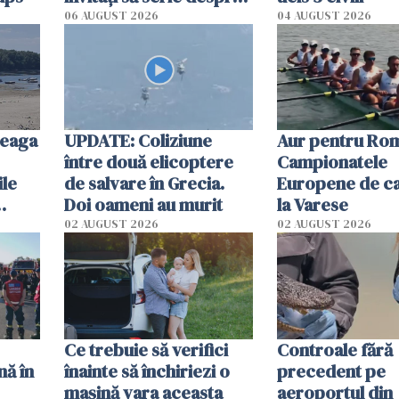
România într-un volum
06 AUGUST 2026
04 AUGUST 2026
special
reaga
UPDATE: Coliziune
Aur pentru Rom
între două elicoptere
Campionatele
ile
de salvare în Grecia.
Europene de ca
Doi oameni au murit
la Varese
02 AUGUST 2026
02 AUGUST 2026
ouat
Ce trebuie să verifici
Controale fără
nă în
înainte să închiriezi o
precedent pe
mașină vara aceasta
aeroportul din