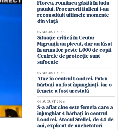
Florea, românca găsită în lada
patului. Procurorii italieni i-au
reconstituit ultimele momente
din viață
05 AUGUST 2026
Situație critică în Ceuta:
Migranții au plecat, dar au lăsat
în urma lor peste 1.000 de copii.
Centrele de protecție sunt
sufocate
05 AUGUST 2026
Atac în centrul Londrei. Patru
bărbați au fost înjunghiați, iar o
femeie a fost arestată
06 AUGUST 2026
S-a aflat cine este femeia care a
înjunghiat 4 bărbați în centrul
Londrei. Atacul Stellei, de 44 de
ani, explicat de anchetatori