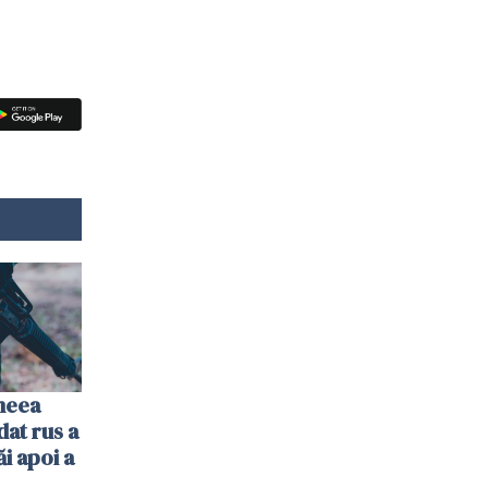
imeea
dat rus a
ăi apoi a