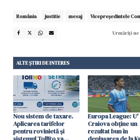
România
justitie
mesaj
Vicepreședintele Com
Urmăriți-ne 
ALTE ȘTIRI DE INTERES
Nou sistem de taxare.
Europa League: U'
Aplicarea tarifelor
Craiova obține un
pentru rovinietă şi
rezultat bun în
sistemul TollRo va
deplasarea de la K