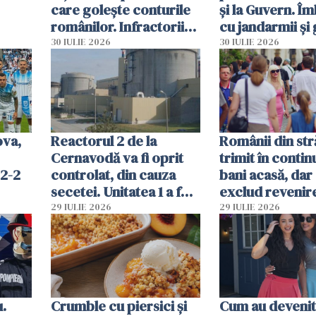
care golește conturile
și la Guvern. Î
românilor. Infractorii
cu jandarmii și
folosesc numele
lacrimogene
30 IULIE 2026
30 IULIE 2026
Ghișeul.ro și al Poliției
Române
ova,
Reactorul 2 de la
Românii din str
Cernavodă va fi oprit
trimit în conti
 2-2
controlat, din cauza
bani acasă, dar 
secetei. Unitatea 1 a fost
exclud revenire
deja oprită
29 IULIE 2026
29 IULIE 2026
u.
Crumble cu piersici și
Cum au devenit