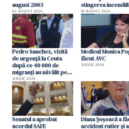
august 2003
stingerea incendii
02 AUGUST 2026
01 AUGUST 2026
Pedro Sanchez, vizită
Medicul Monica Po
de urgență la Ceuta
făcut AVC
după ce 40 000 de
31 IULIE 2026
migranți au năvălit pe
teritoriul spaniol: „Vom
31 IULIE 2026
mobiliza toate
resursele"
Senatul a aprobat
Diana Șoșoacă a fă
acordul SAFE
accident rutier și a