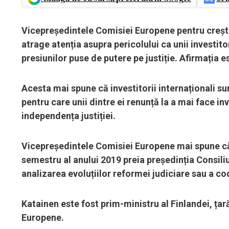
Vicepreședintele Comisiei Europene pentru crește
atrage atenția asupra pericolului ca unii investito
presiunilor puse de putere pe justiție. Afirmația 
Acesta mai spune că investitorii internaționali su
pentru care unii dintre ei renunță la a mai face i
independența justiției.
Vicepreședintele Comisiei Europene mai spune că
semestru al anului 2019 preia președinția Consiliu
analizarea evoluțiilor reformei judiciare sau a co
Katainen este fost prim-ministru al Finlandei, țar
Europene.