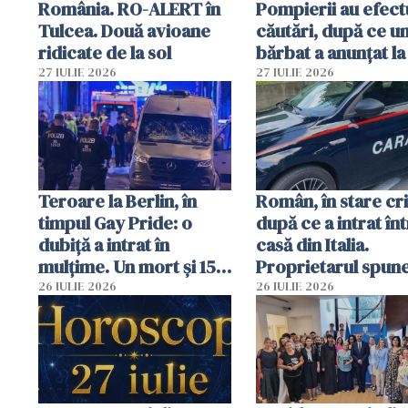
România. RO-ALERT în
Pompierii au efect
Tulcea. Două avioane
căutări, după ce u
ridicate de la sol
bărbat a anunțat la
că a văzut un obie
27 IULIE 2026
27 IULIE 2026
luminos
Teroare la Berlin, în
Român, în stare cri
timpul Gay Pride: o
după ce a intrat în
dubiță a intrat în
casă din Italia.
mulțime. Un mort și 15
Proprietarul spun
răniți
s-a apărat cu un cu
26 IULIE 2026
26 IULIE 2026