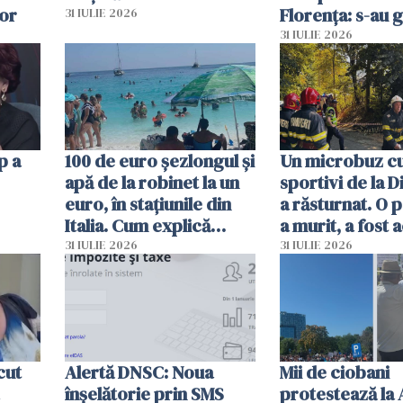
lor
Florența: s-au g
31 IULIE 2026
capete de aligat
31 IULIE 2026
sumă imensă de
p a
100 de euro șezlongul și
Un microbuz c
apă de la robinet la un
sportivi de la 
euro, în stațiunile din
a răsturnat. O 
Italia. Cum explică
a murit, a fost 
autoritățile
planul roșu de
31 IULIE 2026
31 IULIE 2026
intervenție
cut
Alertă DNSC: Noua
Mii de ciobani
înșelătorie prin SMS
protestează la