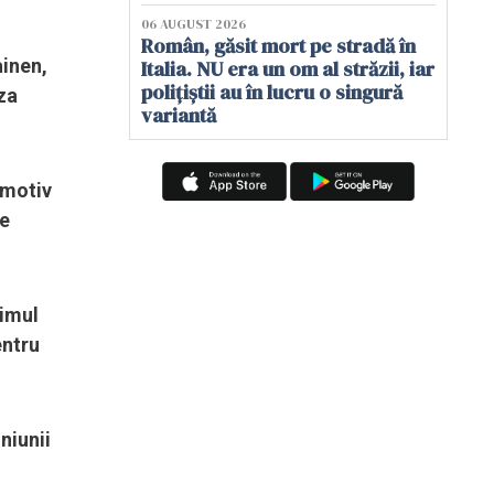
06 AUGUST 2026
Român, găsit mort pe stradă în
ainen,
Italia. NU era un om al străzii, iar
polițiștii au în lucru o singură
uza
variantă
 motiv
te
rimul
entru
niunii