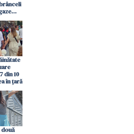
mbrânceli
 gaze
ăinătate
nuare
7 din 10
a în țară
 două