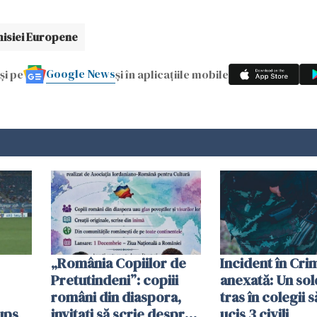
isiei Europene
Google News
și pe
și în aplicațiile mobile
„România Copiilor de
Incident în Cr
Pretutindeni”: copiii
anexată: Un sol
români din diaspora,
tras în colegii s
ups
invitați să scrie despre
ucis 3 civili