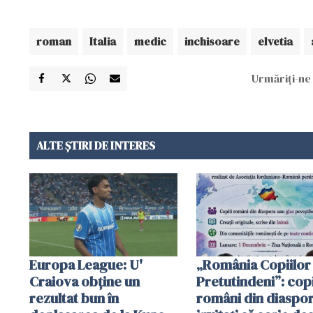
roman
Italia
medic
inchisoare
elvetia
Urmăriți-ne 
ALTE ȘTIRI DE INTERES
Europa League: U'
„România Copiilor
Craiova obține un
Pretutindeni”: copi
rezultat bun în
români din diaspor