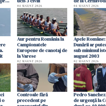
spre
ucis 3 civili
de la Cernavodă
olum
cm faţă de ziua
04 AUGUST 2026
04 AUGUST 2026
Aur pentru România la
Apele Române: 
ere
Campionatele
Dunării ar pute
a.
Europene de canotaj de
sub minimul ist
it
la Varese
august 2003
02 AUGUST 2026
02 AUGUST 2026
ici
Controale fără
Pedro Sanchez, 
i o
precedent pe
de urgență la C
ta
aeroportul din
după ce 40 000