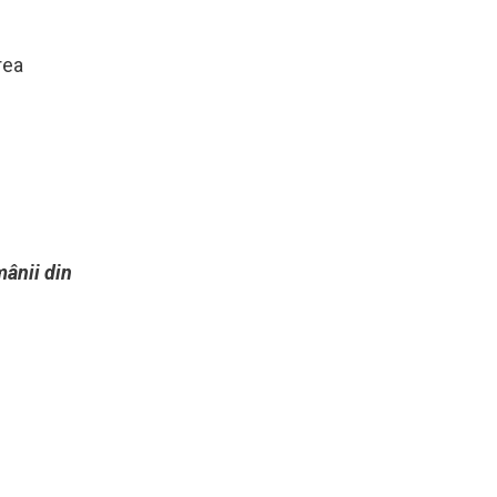
rea
mânii din