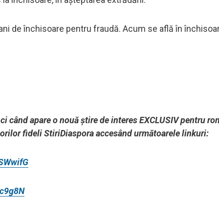
 ani de închisoare pentru fraudă. Acum se află în închisoa
unci când apare o nouă știre de interes EXCLUSIV pentru ro
torilor fideli StiriDiaspora accesând următoarele linkuri:
DSWwifG
cc9g8N