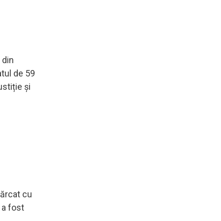
 din
atul de 59
stiție și
cărcat cu
 a fost