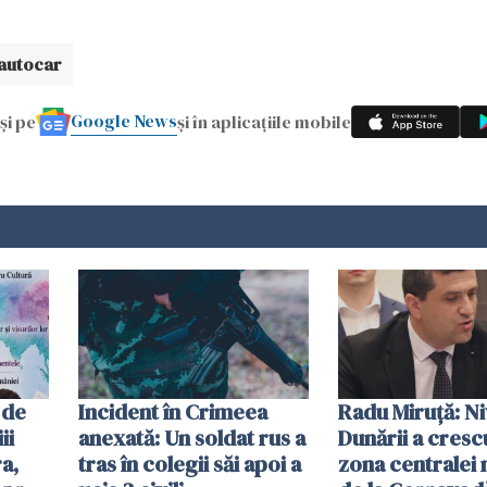
autocar
Google News
și pe
și în aplicațiile mobile
 de
Incident în Crimeea
Radu Miruţă: Ni
ii
anexată: Un soldat rus a
Dunării a crescu
a,
tras în colegii săi apoi a
zona centralei 