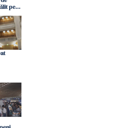
ălit pe
ol: „Vom
bat
peni.