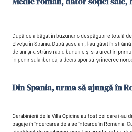
Medic român, dator soției sale, 
După ce a băgat în buzunar o despăgubire totală de 
Elveția în Spania. După șase ani, l-au găsit în străin
de ani și-a strâns rapid bunurile și s-a urcat în prim
în peninsula iberică, a decis apoi să-și încerce norocu
Din Spania, urma să ajungă în 
Carabinierii de la Villa Opicina au fost cei care i-au 
bagaje în încercarea de a se întoarce în România. Cu 
identificat de carabinieri, care l-au arestat și l-au du