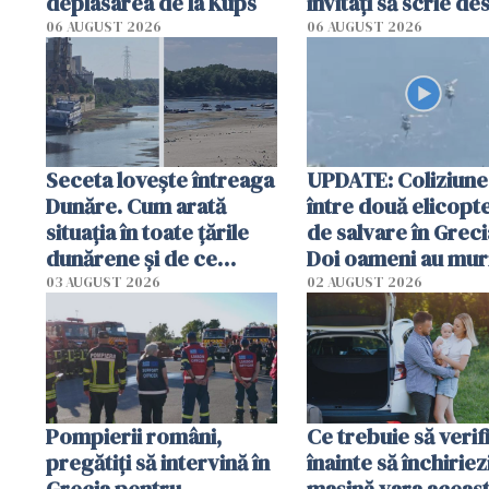
deplasarea de la Kups
invitați să scrie de
România într-un v
06 AUGUST 2026
06 AUGUST 2026
special
Seceta lovește întreaga
UPDATE: Coliziune
Dunăre. Cum arată
între două elicopt
situația în toate țările
de salvare în Greci
dunărene și de ce
Doi oameni au mur
România resimte
03 AUGUST 2026
02 AUGUST 2026
efectele, deși a plouat
în iulie
Pompierii români,
Ce trebuie să verif
pregătiţi să intervină în
înainte să închiriez
Grecia pentru
mașină vara aceas