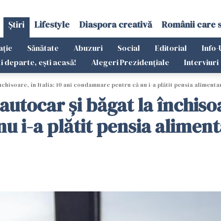
Știri
Lifestyle
Diaspora creativă
Românii care 
ație
Sănătate
Abuzuri
Social
Editorial
Info-
ti departe, ești acasă!
Alegeri Prezidențiale
Interviuri
chisoare, în Italia: 10 ani condamnare pentru că nu i-a plătit pensia alimentar
utocar și băgat la închisoar
i-a plătit pensia alimentar