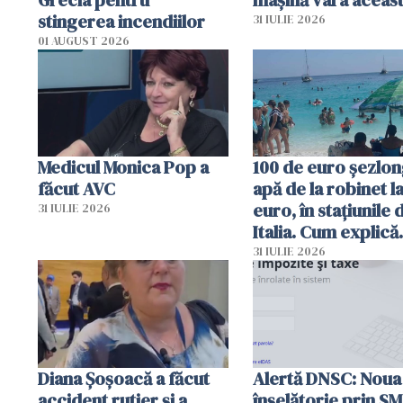
stingerea incendiilor
31 IULIE 2026
01 AUGUST 2026
Medicul Monica Pop a
100 de euro șezlong
făcut AVC
apă de la robinet l
euro, în stațiunile 
31 IULIE 2026
Italia. Cum explică
autoritățile
31 IULIE 2026
Diana Șoșoacă a făcut
Alertă DNSC: Noua
accident rutier și a
înșelătorie prin S