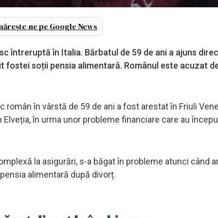
ărește-ne pe Google News
întreruptă în Italia. Bărbatul de 59 de ani a ajuns direc
tit fostei soții pensia alimentară. Românul este acuzat d
 român în vârstă de 59 de ani a fost arestat în Friuli Ven
în Elveția, în urma unor probleme financiare care au încep
omplexă la asigurări, s-a băgat în probleme atunci când ar
e pensia alimentară după divorț.