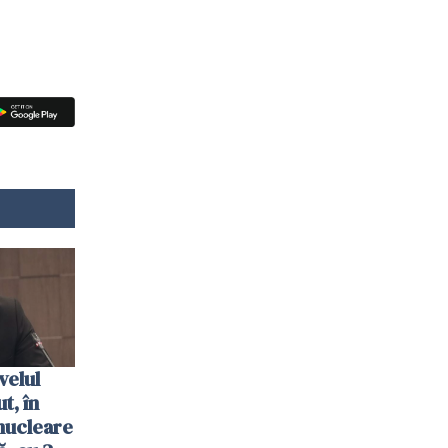
velul
t, în
nucleare