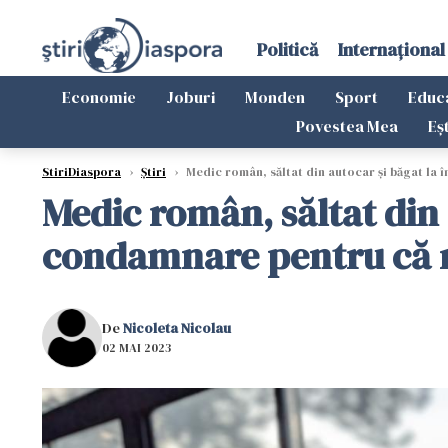
Politică
Internațional
Economie
Joburi
Monden
Sport
Educ
Povestea Mea
Eș
StiriDiaspora
›
Știri
›
Medic român, săltat din autocar și băgat la în
Medic român, săltat din a
condamnare pentru că nu 
De
Nicoleta Nicolau
02 MAI 2023