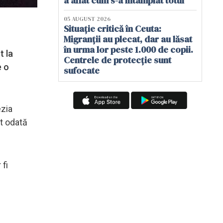
a aflat cum s-a întâmplat totul
05 AUGUST 2026
Situație critică în Ceuta:
Migranții au plecat, dar au lăsat
în urma lor peste 1.000 de copii.
t la
Centrele de protecție sunt
e o
sufocate
ezia
ut odată
 fi