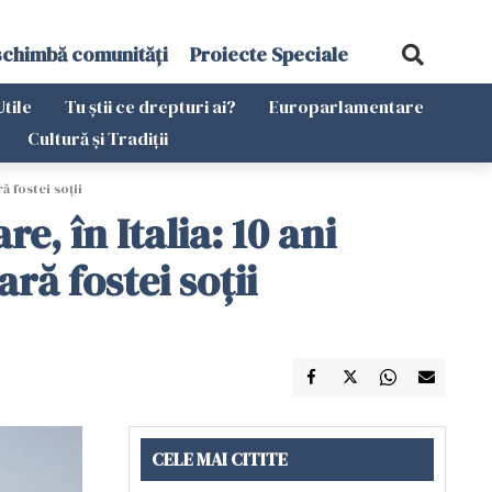
schimbă comunități
Proiecte Speciale
Utile
Tu știi ce drepturi ai?
Europarlamentare
Cultură și Tradiții
ă fostei soții
e, în Italia: 10 ani
ă fostei soții
CELE MAI CITITE