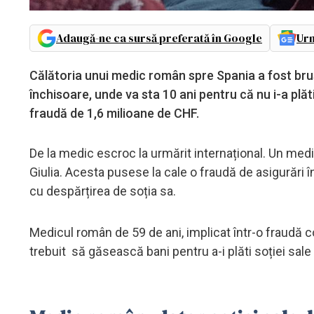
Adaugă-ne ca sursă preferată în Google
Urm
Călătoria unui medic român spre Spania a fost brusc 
închisoare, unde va sta 10 ani pentru că nu i-a plă
fraudă de 1,6 milioane de CHF.
De la medic escroc la urmărit internațional. Un medic
Giulia. Acesta pusese la cale o fraudă de asigurări 
cu despărțirea de soția sa.
Medicul român de 59 de ani, implicat într-o fraudă c
trebuit să găsească bani pentru a-i plăti soției sal