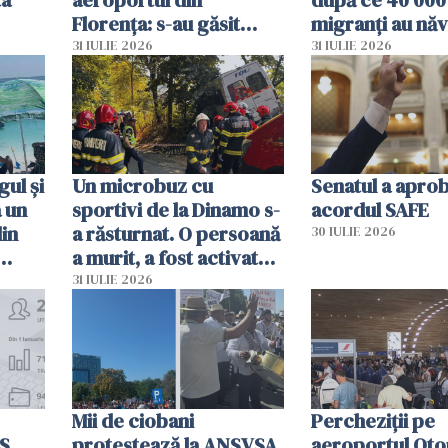
Florența: s-au găsit
migranți au năv
capete de aligator și o
teritoriul spani
31 IULIE 2026
31 IULIE 2026
sumă imensă de bani
mobiliza toate
resursele"
ul și
Un microbuz cu
Senatul a apro
a un
sportivi de la Dinamo s-
acordul SAFE
din
a răsturnat. O persoană
30 IULIE 2026
a murit, a fost activat
planul roșu de
31 IULIE 2026
intervenție
Mii de ciobani
Percheziții pe
MS
protestează la ANSVSA
aeroportul Oto