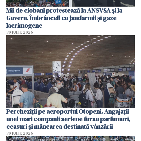
Mii de ciobani protestează la ANSVSA și la
Guvern. Îmbrânceli cu jandarmii și gaze
lacrimogene
30 IULIE 2026
Percheziții pe aeroportul Otopeni. Angajații
unei mari companii aeriene furau parfumuri,
ceasuri și mâncarea destinată vânzării
30 IULIE 2026