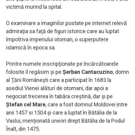
victimă murind la spital.
O examinare a imaginilor postate pe internet relevă
admiraţia sa faţă de figuri istorice care au luptat
împotriva imperiului otoman, o superputere
islamică în epoca sa.
Printre numele inscripţionate pe încărcătoarele
folosite îl regăsim şi pe
Şerban Cantacuzino
, domn
al Ţării Româneşti care a participat în 1683 la
asediul Vienei alături de otomani, dar apoi a
negociat trecerea în tabăra creştină, dar și pe
Ștefan cel Mare
, care a fost domnul Moldovei intre
anii 1457 si 1504 și care a luptat în Bătălia de la
Vaslui, menționată uneori drept Bătălia de la Podul
Înalt, din 1475.