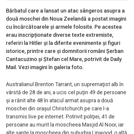
Bărbatul care a lansat un atac sângeros asupra a
două moschei din Noua Zeelandă a postat imagini
cu încărcătoarele şi armele folosite. Pe acestea
erau inscripționate diverse texte extremiste,
referiri la Hitler şi la diferite evenimente şi figuri
istorice, printre care şi domnitorii români Şerban
Cantacuzino și Ștefan cel Mare, potrivit de Daily
Mail. Vezi imagini în galeria foto.
Australianul Brenton Tarrant, un supremaţist alb în
vârstă de 28 de ani, a ucis cel puţin 49 de persoane
şi a rănit alte 48 în atacul armat asupra a două
moschei din oraşul Christchurch pe care l-a
transmis live pe internet. Potrivit poliţiei, 41 de
persoane au murit la moscheea Masjid Al Noor, iar
alte şapte la moscheea din suburbia Linwood, o altă