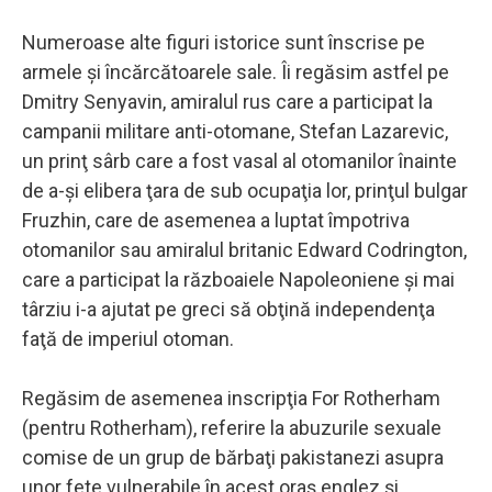
Numeroase alte figuri istorice sunt înscrise pe
armele şi încărcătoarele sale. Îi regăsim astfel pe
Dmitry Senyavin, amiralul rus care a participat la
campanii militare anti-otomane, Stefan Lazarevic,
un prinţ sârb care a fost vasal al otomanilor înainte
de a-şi elibera ţara de sub ocupaţia lor, prinţul bulgar
Fruzhin, care de asemenea a luptat împotriva
otomanilor sau amiralul britanic Edward Codrington,
care a participat la războaiele Napoleoniene şi mai
târziu i-a ajutat pe greci să obţină independenţa
faţă de imperiul otoman.
Regăsim de asemenea inscripţia For Rotherham
(pentru Rotherham), referire la abuzurile sexuale
comise de un grup de bărbaţi pakistanezi asupra
unor fete vulnerabile în acest oraş englez şi