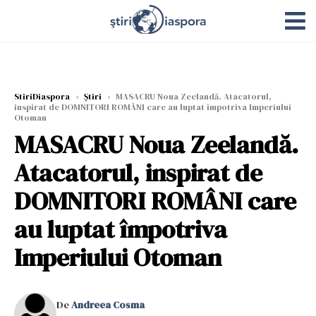
StiriDiaspora
›
Știri
›
MASACRU Noua Zeelandă. Atacatorul,
inspirat de DOMNITORI ROMÂNI care au luptat împotriva Imperiului
Otoman
MASACRU Noua Zeelandă.
Atacatorul, inspirat de
DOMNITORI ROMÂNI care
au luptat împotriva
Imperiului Otoman
De
Andreea Cosma