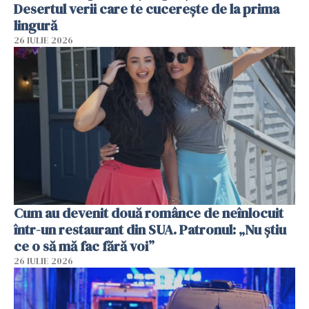
Desertul verii care te cucerește de la prima
lingură
26 IULIE 2026
Cum au devenit două românce de neînlocuit
într-un restaurant din SUA. Patronul: „Nu știu
ce o să mă fac fără voi”
26 IULIE 2026