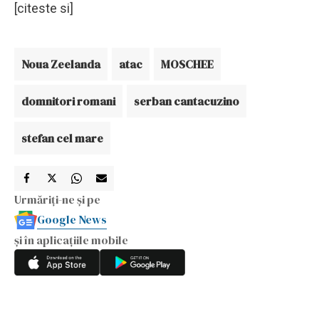
[citeste si]
Noua Zeelanda
atac
MOSCHEE
domnitori romani
serban cantacuzino
stefan cel mare
Urmăriți-ne și pe
Google News
și în aplicațiile mobile