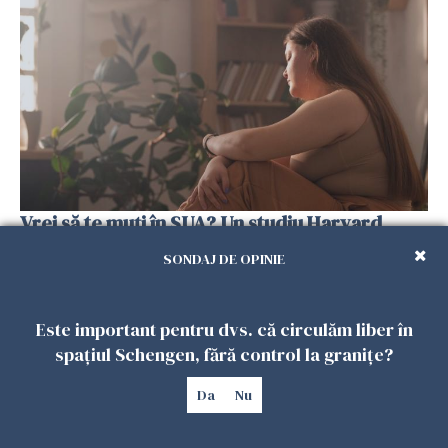
Vrei să te muți în SUA? Un studiu Harvard
arată ce se întâmplă cu sănătatea multor
SONDAJ DE OPINIE
imigranți
26 IULIE 2026
Este important pentru dvs. că circulăm liber în
spațiul Schengen, fără control la granițe?
Da
Nu