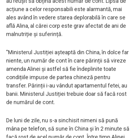
au reușit să obțină acest număr de cont. Lipsa de
acțiune a celor responsabili este alarmantă, mai
ales având în vedere starea deplorabilă în care se
află Alina, al cărei corp este grav afectat de ani de
malnutriție și suferință.
"Ministerul Justiției așteaptă din China, în dolce far
niente, un număr de cont în care părinții să vireze
amenda Alinei și astfel să fie îndeplinite toate
condițiile impuse de partea chineză pentru
transfer. Părinții i-au vândut apartamentul fetei, au
banii. Ministerul Justiției trebuie doar să facă rost
de numărul de cont.
De luni de zile, nu s-a sinchisit nimeni să pună
mâna pe telefon, să sune în China și în 2 minute să
facă rost de acel număr de cont. Între timp Alinei,