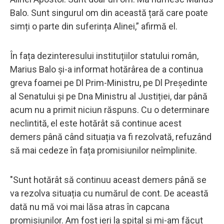
Balo. Sunt singurul om din această țară care poate
simți o parte din suferința Alinei,” afirmă el.
În fața dezinteresului instituțiilor statului român,
Marius Balo și-a informat hotărârea de a continua
greva foamei pe Dl Prim-Ministru, pe Dl Președinte
al Senatului și pe Dna Ministru al Justiției, dar până
acum nu a primit niciun răspuns. Cu o determinare
neclintită, el este hotărât să continue acest
demers până când situația va fi rezolvată, refuzând
să mai cedeze în fața promisiunilor neîmplinite.
"Sunt hotărât să continuu aceast demers până se
va rezolva situația cu numărul de cont. De această
dată nu mă voi mai lăsa atras în capcana
promisiunilor. Am fost ieri la spital și mi-am făcut