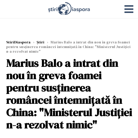
StiriDiaspora
›
Știri
›
Marius Balo a intrat din nou în greva foamei
pentru susținerea româncei întemnițată în China: "Ministerul Justiției
n-a rezolvat nimic"
Marius Balo a intrat din
nou în greva foamei
pentru susținerea
româncei întemnițată în
China: "Ministerul Justiției
n-a rezolvat nimic"