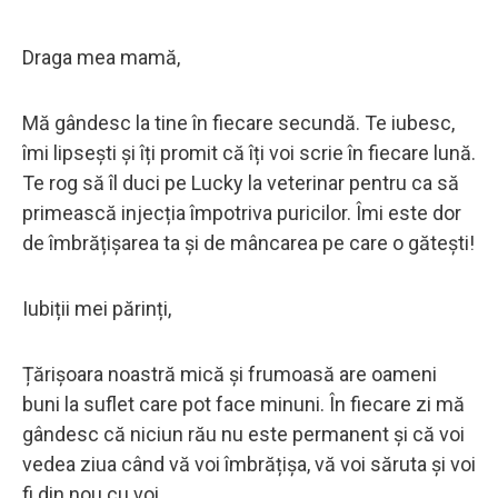
Draga mea mamă,
Mă gândesc la tine în fiecare secundă. Te iubesc,
îmi lipsești și îți promit că îți voi scrie în fiecare lună.
Te rog să îl duci pe Lucky la veterinar pentru ca să
primească injecția împotriva puricilor. Îmi este dor
de îmbrățișarea ta și de mâncarea pe care o gătești!
Iubiții mei părinți,
Țărișoara noastră mică și frumoasă are oameni
buni la suflet care pot face minuni. În fiecare zi mă
gândesc că niciun rău nu este permanent și că voi
vedea ziua când vă voi îmbrățișa, vă voi săruta și voi
fi din nou cu voi.