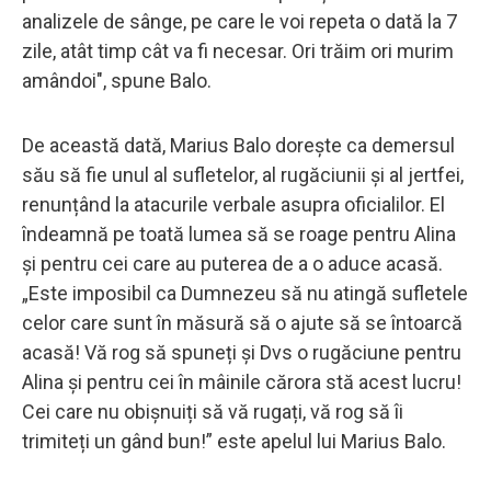
analizele de sânge, pe care le voi repeta o dată la 7
zile, atât timp cât va fi necesar. Ori trăim ori murim
amândoi", spune Balo.
De această dată, Marius Balo dorește ca demersul
său să fie unul al sufletelor, al rugăciunii și al jertfei,
renunțând la atacurile verbale asupra oficialilor. El
îndeamnă pe toată lumea să se roage pentru Alina
și pentru cei care au puterea de a o aduce acasă.
„Este imposibil ca Dumnezeu să nu atingă sufletele
celor care sunt în măsură să o ajute să se întoarcă
acasă! Vă rog să spuneți și Dvs o rugăciune pentru
Alina și pentru cei în mâinile cărora stă acest lucru!
Cei care nu obișnuiți să vă rugați, vă rog să îi
trimiteți un gând bun!” este apelul lui Marius Balo.