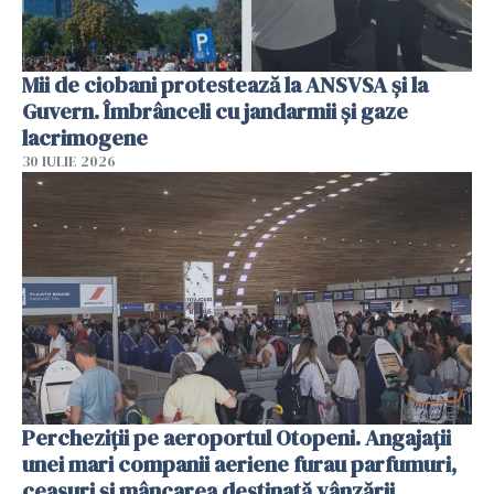
Mii de ciobani protestează la ANSVSA și la
Guvern. Îmbrânceli cu jandarmii și gaze
lacrimogene
30 IULIE 2026
Percheziții pe aeroportul Otopeni. Angajații
unei mari companii aeriene furau parfumuri,
ceasuri și mâncarea destinată vânzării