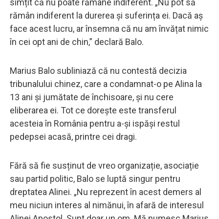
simțit că nu poate rămâne indiferent. „Nu pot să
rămân indiferent la durerea și suferința ei. Dacă aș
face acest lucru, ar însemna că nu am învățat nimic
în cei opt ani de chin,” declară Balo.
Marius Balo subliniază că nu contestă decizia
tribunalului chinez, care a condamnat-o pe Alina la
13 ani și jumătate de închisoare, și nu cere
eliberarea ei. Tot ce dorește este transferul
acesteia în România pentru a-și ispăși restul
pedepsei acasă, printre cei dragi.
Fără să fie susținut de vreo organizație, asociație
sau partid politic, Balo se luptă singur pentru
dreptatea Alinei. „Nu reprezent în acest demers al
meu niciun interes al nimănui, în afară de interesul
Alinei Apostol. Sunt doar un om. Mă numesc Marius