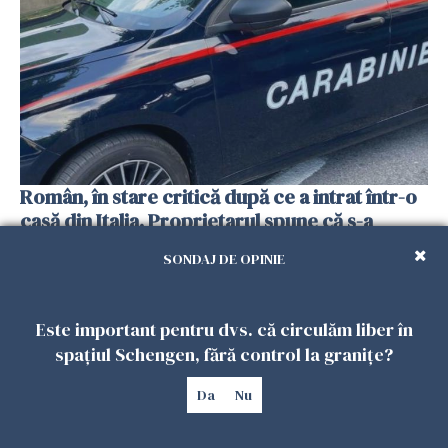
Român, în stare critică după ce a intrat într-o
casă din Italia. Proprietarul spune că s-a
apărat cu un cuțit
SONDAJ DE OPINIE
26 IULIE 2026
Este important pentru dvs. că circulăm liber în
spațiul Schengen, fără control la granițe?
Da
Nu