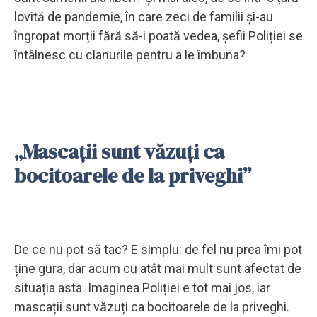
lovită de pandemie, în care zeci de familii și-au
îngropat morții fără să-i poată vedea, șefii Poliției se
întâlnesc cu clanurile pentru a le îmbuna?
„Mascații sunt văzuți ca
bocitoarele de la priveghi”
De ce nu pot să tac? E simplu: de fel nu prea îmi pot
ține gura, dar acum cu atât mai mult sunt afectat de
situația asta. Imaginea Poliției e tot mai jos, iar
mascații sunt văzuți ca bocitoarele de la priveghi.