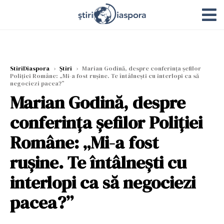
StiriDiaspora
›
Știri
›
Marian Godină, despre conferinţa şefilor
Poliţiei Române: „Mi-a fost ruşine. Te întâlneşti cu interlopi ca să
negociezi pacea?”
Marian Godină, despre
conferinţa şefilor Poliţiei
Române: „Mi-a fost
ruşine. Te întâlneşti cu
interlopi ca să negociezi
pacea?”