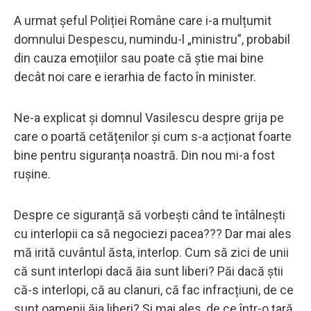
A urmat șeful Poliției Române care i-a mulțumit
domnului Despescu, numindu-l „ministru”, probabil
din cauza emoțiilor sau poate că știe mai bine
decât noi care e ierarhia de facto în minister.
Ne-a explicat și domnul Vasilescu despre grija pe
care o poartă cetățenilor și cum s-a acționat foarte
bine pentru siguranța noastră. Din nou mi-a fost
rușine.
Despre ce siguranță să vorbești când te întâlnești
cu interlopii ca să negociezi pacea??? Dar mai ales
mă irită cuvântul ăsta, interlop. Cum să zici de unii
că sunt interlopi dacă ăia sunt liberi? Păi dacă știi
că-s interlopi, că au clanuri, că fac infracțiuni, de ce
sunt oamenii ăia liberi? Și mai ales, de ce într-o țară