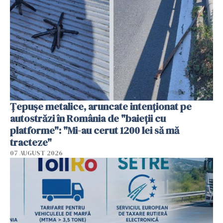
Țepușe metalice, aruncate intenționat pe
autostrăzi în România de "baieții cu
platforme": "Mi-au cerut 1200 lei să mă
tracteze"
07 AUGUST 2026