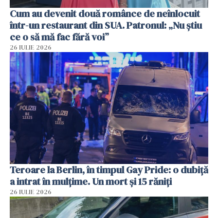
Cum au devenit două românce de neînlocuit
într-un restaurant din SUA. Patronul: „Nu știu
ce o să mă fac fără voi”
26 IULIE 2026
Teroare la Berlin, în timpul Gay Pride: o dubiță
a intrat în mulțime. Un mort și 15 răniți
26 IULIE 2026