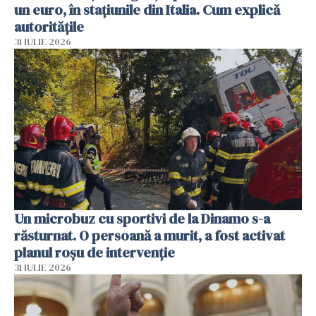
un euro, în stațiunile din Italia. Cum explică
autoritățile
31 IULIE 2026
Un microbuz cu sportivi de la Dinamo s-a
răsturnat. O persoană a murit, a fost activat
planul roșu de intervenție
31 IULIE 2026