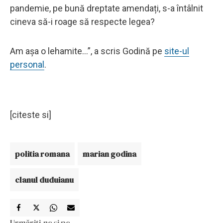
pandemie, pe bună dreptate amendați, s-a întâlnit
cineva să-i roage să respecte legea?
Am așa o lehamite…”, a scris Godină pe
site-ul
personal
.
[citeste si]
politia romana
marian godina
clanul duduianu
Urmăriți-ne și pe