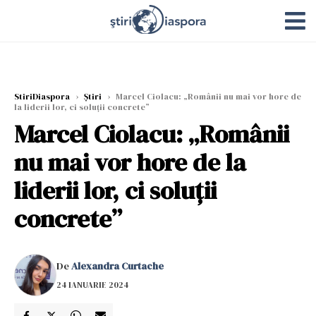
StiriDiaspora
›
Știri
›
Marcel Ciolacu: „Românii nu mai vor hore de
la liderii lor, ci soluții concrete”
Marcel Ciolacu: „Românii
nu mai vor hore de la
liderii lor, ci soluții
concrete”
De
Alexandra Curtache
24 IANUARIE 2024