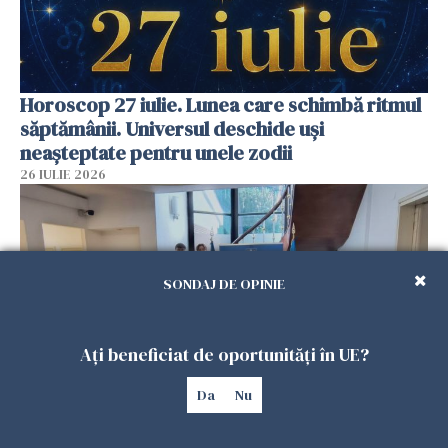
Horoscop 27 iulie. Lunea care schimbă ritmul
săptămânii. Universul deschide uși
neașteptate pentru unele zodii
26 IULIE 2026
SONDAJ DE OPINIE
Ați beneficiat de oportunități în UE?
Da
Nu
Accidente, spitalizare sau alte urgențe?