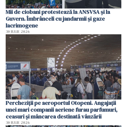
Mii de ciobani protestează la ANSVSA și la
Guvern. Îmbrânceli cu jandarmii și gaze
lacrimogene
30 IULIE 2026
Percheziții pe aeroportul Otopeni. Angajații
unei mari companii aeriene furau parfumuri,
ceasuri și mâncarea destinată vânzării
30 IULIE 2026