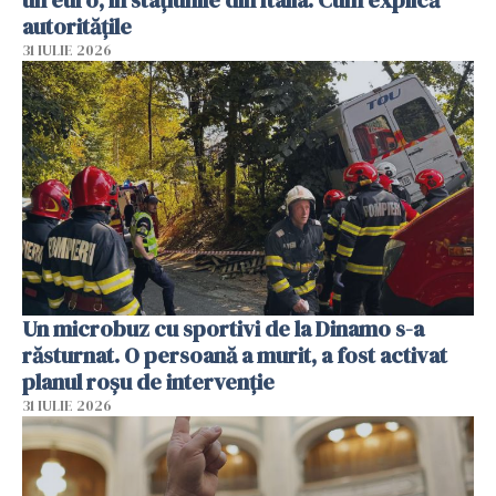
un euro, în stațiunile din Italia. Cum explică
autoritățile
31 IULIE 2026
Un microbuz cu sportivi de la Dinamo s-a
răsturnat. O persoană a murit, a fost activat
planul roșu de intervenție
31 IULIE 2026