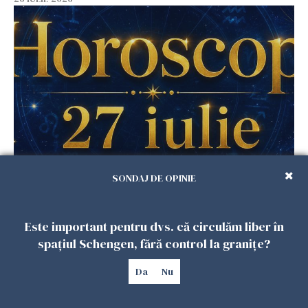
Horoscop 27 iulie. Lunea care schimbă ritmul
SONDAJ DE OPINIE
săptămânii. Universul deschide uși
neașteptate pentru unele zodii
26 IULIE 2026
Este important pentru dvs. că circulăm liber în
spațiul Schengen, fără control la granițe?
Da
Nu