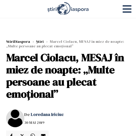
StiriDiaspora
›
Știri
›
Marcel Ciolacu, MESAJ în miez de noapte:
„Multe persoane au plecat emoțional”
Marcel Ciolacu, MESAJ în
miez de noapte: „Multe
persoane au plecat
emoțional”
De
Loredana Iriciuc
30 MAI 2019