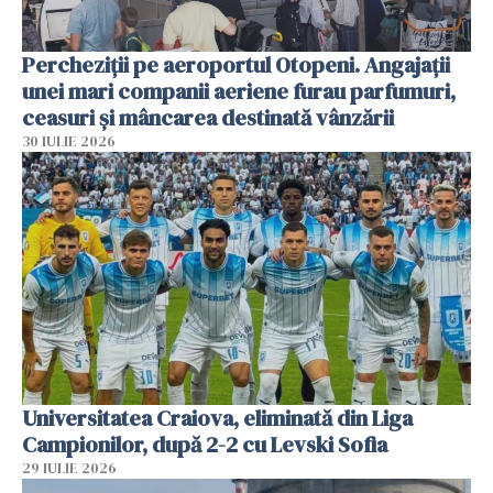
Percheziții pe aeroportul Otopeni. Angajații
unei mari companii aeriene furau parfumuri,
ceasuri și mâncarea destinată vânzării
30 IULIE 2026
Universitatea Craiova, eliminată din Liga
Campionilor, după 2-2 cu Levski Sofia
29 IULIE 2026