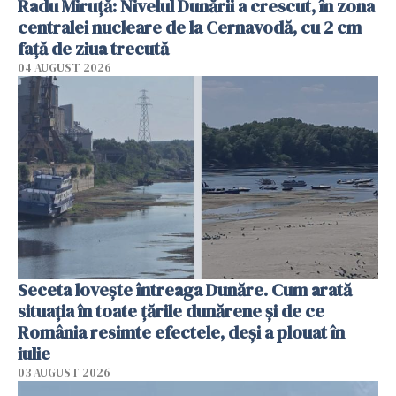
Radu Miruţă: Nivelul Dunării a crescut, în zona
centralei nucleare de la Cernavodă, cu 2 cm
faţă de ziua trecută
04 AUGUST 2026
Seceta lovește întreaga Dunăre. Cum arată
situația în toate țările dunărene și de ce
România resimte efectele, deși a plouat în
iulie
03 AUGUST 2026