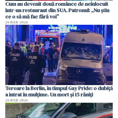
Cum au devenit două românce de neînlocuit
într-un restaurant din SUA. Patronul: „Nu știu
ce o să mă fac fără voi”
26 IULIE 2026
Teroare la Berlin, în timpul Gay Pride: o dubiță
a intrat în mulțime. Un mort și 15 răniți
26 IULIE 2026