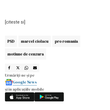
[citeste si]
PSD
marcel ciolacu
pro romania
motiune de cenzura
Urmăriți-ne și pe
Google News
și în aplicațiile mobile