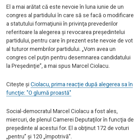
El a mai arătat că este nevoie în luna iunie de un
congres al partidului în care să se facă o modificare
a statutului formaţiunii în privinţa prevederilor
referitoare la alegerea şi revocarea preşedintelui
partidului, pentru care în prezent este nevoie de vot
al tuturor membrilor partidului. „Vom avea un
congres cel puţin pentru desemnarea candidatului
la Preşedinţie”, a mai spus Marcel Ciolacu.
Citește și
Ciolacu, prima reacție după alegerea sa în
funcţie: "O glumă proastă"
Social-democratul Marcel Ciolacu a fost ales,
miercuri, de plenul Camerei Deputaţilor în funcţia de
preşedinte al acestui for. El a obţinut 172 de voturi
„pentru” şi 120 „împotrivă”.