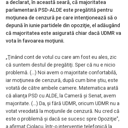
a declarat, în această seară, că majoritatea
parlamentară PSD-ALDE este pregătită pentru
moţiunea de cenzură pe care intenţionează să o
depună în iunie partidele din opoziţie, el adăugând
că majoritatea este asigurată chiar dacă UDMR va
vota în favoarea moţiunii.
„Ţinând cont de votul cu care am fost eu ales, zic
că suntem destul de pregătiţi. Sper că nu e nicio
problemă. (...) Noi avem o majoritate confortabilă,
iar moţiunea de cenzură, după cum bine ştiu, este
votată de către ambele camere. Matematica arată
că alianţa PSD cu ALDE, la Cameră şi Senat, avem
majoritate. (...) Da, şi fără UDMR, oricum UDMR nu a
votat vreodată la moţiunile de cenzură. Nu cred că
este o problemă şi dacă se sucesc spre Opoziţie”,
a afirmat Ciolacu, într-o intervenţie telefonică la