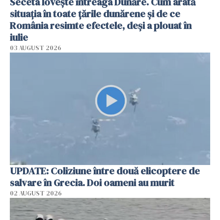
Seceta lovește întreaga Dunăre. Cum arată
situația în toate țările dunărene și de ce
România resimte efectele, deși a plouat în
iulie
03 AUGUST 2026
UPDATE: Coliziune între două elicoptere de
salvare în Grecia. Doi oameni au murit
02 AUGUST 2026