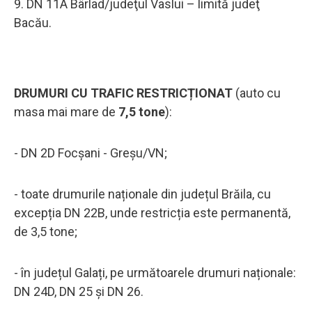
9. DN 11A Bârlad/judeţul Vaslui – limită judeţ
Bacău.
DRUMURI CU TRAFIC RESTRICȚIONAT
(auto cu
masa mai mare de
7,5 tone
):
- DN 2D Focșani - Greșu/VN;
- toate drumurile naționale din județul Brăila, cu
excepția DN 22B, unde restricția este permanentă,
de 3,5 tone;
- în județul Galați, pe următoarele drumuri naționale:
DN 24D, DN 25 și DN 26.