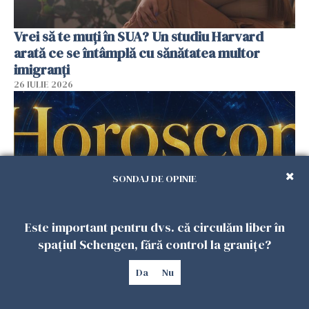
Vrei să te muți în SUA? Un studiu Harvard
arată ce se întâmplă cu sănătatea multor
imigranți
26 IULIE 2026
SONDAJ DE OPINIE
Este important pentru dvs. că circulăm liber în
spațiul Schengen, fără control la granițe?
Horoscop 27 iulie. Lunea care schimbă ritmul
săptămânii. Universul deschide uși
Da
Nu
neașteptate pentru unele zodii
26 IULIE 2026