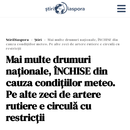
StiriDiaspora
›
Știri
›
Mai multe drumuri naţionale, ÎNCHISE din
cauza condiţiilor meteo. Pe alte zeci de artere rutiere e circulă cu
restricții
Mai multe drumuri
naţionale, ÎNCHISE din
cauza condiţiilor meteo.
Pe alte zeci de artere
rutiere e circulă cu
restricții