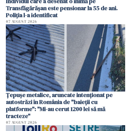
Individul care a desenat o inimă pe
Transfăgărășan este pensionar la 55 de ani.
Poliția l-a identificat
07 AUGUST 2026
Țepușe metalice, aruncate intenționat pe
autostrăzi în România de "baieții cu
platforme": "Mi-au cerut 1200 lei să mă
tracteze"
07 AUGUST 2026