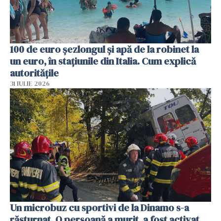
100 de euro șezlongul și apă de la robinet la
un euro, în stațiunile din Italia. Cum explică
autoritățile
31 IULIE 2026
Un microbuz cu sportivi de la Dinamo s-a
răsturnat. O persoană a murit, a fost activat