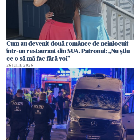
Cum au devenit două românce de neînlocuit
într-un restaurant din SUA. Patronul: „Nu știu
ce o să mă fac fără voi”
26 IULIE 2026