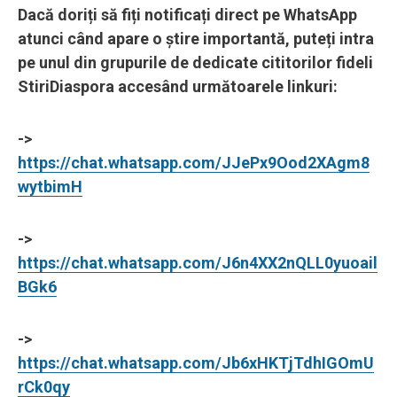
Dacă doriți să fiți notificați direct pe WhatsApp
atunci când apare o știre importantă, puteți intra
pe unul din grupurile de dedicate cititorilor fideli
StiriDiaspora accesând următoarele linkuri:
->
https://chat.whatsapp.com/JJePx9Ood2XAgm8
wytbimH
->
https://chat.whatsapp.com/J6n4XX2nQLL0yuoail
BGk6
->
https://chat.whatsapp.com/Jb6xHKTjTdhIGOmU
rCk0qy