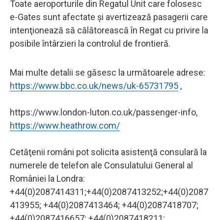
Toate aeroporturile din Regatul Unit care folosesc
e-Gates sunt afectate şi avertizează pasagerii care
intenţionează să călătorească în Regat cu privire la
posibile întârzieri la controlul de frontieră.
Mai multe detalii se găsesc la următoarele adrese:
https://www.bbc.co.uk/news/uk-65731795
,
https://www.london-luton.co.uk/passenger-info,
https://www.heathrow.com/
Cetăţenii români pot solicita asistenţă consulară la
numerele de telefon ale Consulatului General al
României la Londra:
+44(0)2087414311;+44(0)2087413252;+44(0)2087
413955; +44(0)2087413464; +44(0)2087418707;
+44(0)2087416657; +44(0)2087418211;