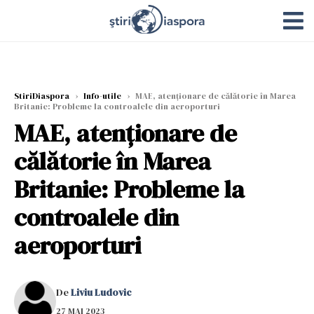
StiriDiaspora
›
Info-utile
›
MAE, atenţionare de călătorie în Marea
Britanie: Probleme la controalele din aeroporturi
MAE, atenţionare de
călătorie în Marea
Britanie: Probleme la
controalele din
aeroporturi
De
Liviu Ludovic
27 MAI 2023