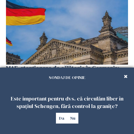
MAE, atenționare de călătorie în Germania:
Greve pe 11 aeroporturi. Traficul aerian e
SONDAJ DE OPINIE
paralizat
10 MARTIE 2025
Este important pentru dvs. că circulăm liber în
spațiul Schengen, fără control la granițe?
Da
Nu