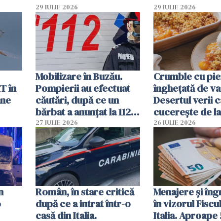
și
deja oprită
29 IULIE 2026
29 IULIE 2026
ă
Mobilizare în Buzău.
Crumble cu pier
T în
Pompierii au efectuat
înghețată de van
ane
căutări, după ce un
Desertul verii c
bărbat a anunțat la 112
cucerește de l
că a văzut un obiect
lingură
27 IULIE 2026
26 IULIE 2026
luminos
n
Român, în stare critică
Menajere și îngr
o
după ce a intrat într-o
în vizorul Fiscu
casă din Italia.
Italia. Aproape