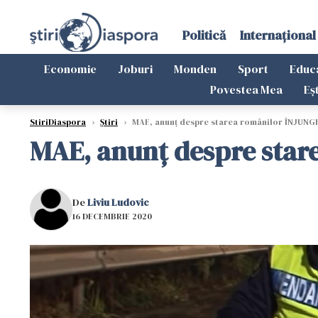
Politică
Internațional
Economie
Joburi
Monden
Sport
Educ
Povestea Mea
Eș
StiriDiaspora
›
Știri
›
MAE, anunț despre starea românilor ÎNJUNGH
MAE, anunț despre star
De
Liviu Ludovic
16 DECEMBRIE 2020