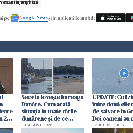
romani injunghiati
Google News
și pe
și în aplicațiile mobile
ul
Seceta lovește întreaga
UPDATE: Colizi
în
Dunăre. Cum arată
între două elic
leare
situația în toate țările
de salvare în Gr
u 2
dunărene și de ce
Doi oameni au 
ecută
România resimte
03 AUGUST 2026
02 AUGUST 2026
efectele, deși a plouat