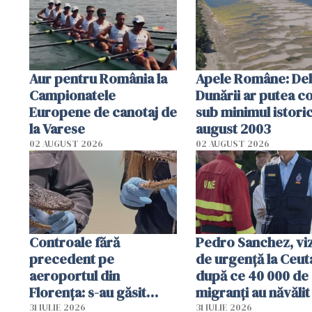
Aur pentru România la
Apele Române: Deb
Campionatele
Dunării ar putea c
Europene de canotaj de
sub minimul istoric
la Varese
august 2003
02 AUGUST 2026
02 AUGUST 2026
Controale fără
Pedro Sanchez, viz
precedent pe
de urgență la Ceut
aeroportul din
după ce 40 000 de
Florența: s-au găsit
migranți au năvălit
capete de aligator și o
teritoriul spaniol:
31 IULIE 2026
31 IULIE 2026