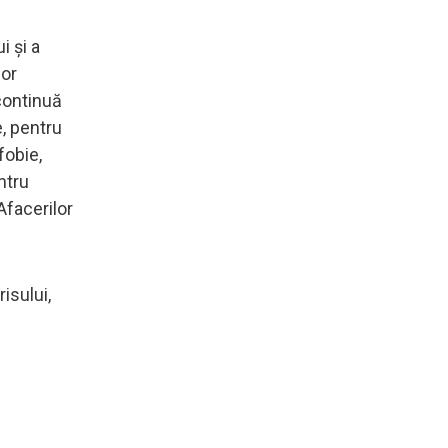
i și a
mor
continuă
e, pentru
fobie,
ntru
Afacerilor
isului,