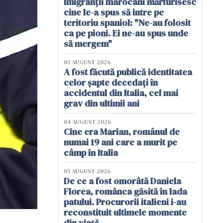
Imigranții marocani mărturisesc
cine le-a spus să intre pe
teritoriu spaniol: "Ne-au folosit
ca pe pioni. Ei ne-au spus unde
să mergem"
03 AUGUST 2026
A fost făcută publică identitatea
celor șapte decedați în
accidentul din Italia, cel mai
grav din ultimii ani
04 AUGUST 2026
Cine era Marian, românul de
numai 19 ani care a murit pe
câmp în Italia
05 AUGUST 2026
De ce a fost omorâtă Daniela
Florea, românca găsită în lada
patului. Procurorii italieni i-au
reconstituit ultimele momente
din viață