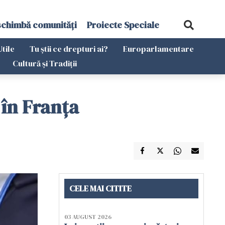
schimbă comunități
Proiecte Speciale
Utile
Tu știi ce drepturi ai?
Europarlamentare
Cultură și Tradiții
în Franța
CELE MAI CITITE
03 AUGUST 2026