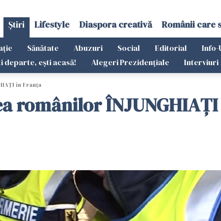
Știri
Lifestyle
Diaspora creativă
Românii care 
ație
Sănătate
Abuzuri
Social
Editorial
Info-
ti departe, ești acasă!
Alegeri Prezidențiale
Interviuri
IAȚI în Franța
ea românilor ÎNJUNGHIAȚI 