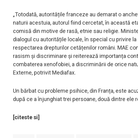
„Totodată, autoritățile franceze au demarat o anchet
naturii acestuia, autorul fiind cercetat, în această e
comisă din motive de rasă, etnie sau religie. Minist
dialogul cu autoritățile locale, în special cu privire
respectarea drepturilor cetățenilor români. MAE co
rasism și discriminare și reiterează importanța conti
combaterea xenofobiei, a discriminării de orice natur
Externe, potrivit Mediafax.
Un bărbat cu probleme psihice, din Franța, este acuz
după ce a înjunghiat trei persoane, două dintre ele 
[citeste si]