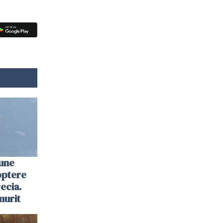
une
optere
ecia.
murit