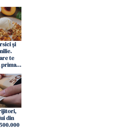
sici și
ilie.
are te
a prima
ijitori,
lui din
 500.000