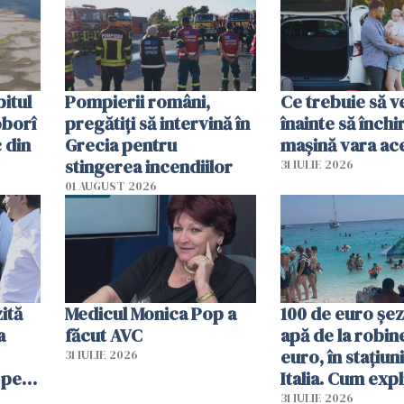
în iulie
itul
Pompierii români,
Ce trebuie să ve
oborî
pregătiţi să intervină în
înainte să închi
 din
Grecia pentru
mașină vara ac
stingerea incendiilor
31 IULIE 2026
01 AUGUST 2026
ită
Medicul Monica Pop a
100 de euro șez
a
făcut AVC
apă de la robine
euro, în stațiuni
31 IULIE 2026
 pe
Italia. Cum expl
 „Vom
autoritățile
31 IULIE 2026