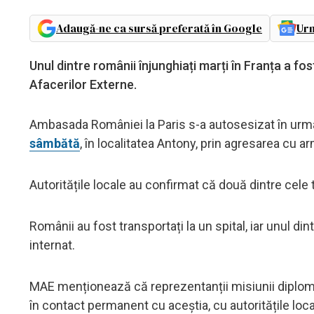
Adaugă-ne ca sursă preferată în Google
Urm
Unul dintre românii înjunghiați marți în Franța a fos
Afacerilor Externe.
Ambasada României la Paris s-a autosesizat în urma 
sâmbătă
, în localitatea Antony, prin agresarea cu a
Autoritățile locale au confirmat că două dintre cele
Românii au fost transportați la un spital, iar unul di
internat.
MAE menționează că reprezentanții misiunii diplomati
în contact permanent cu aceștia, cu autoritățile loca