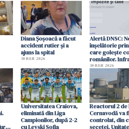
Diana Șoșoacă a făcut
Alertă DNSC: N
accident rutier și a
înșelătorie pri
ajuns la spital
care golește co
românilor. Infr
30 IULIE 2026
folosesc numel
30 IULIE 2026
Ghișeul.ro și al 
Române
Universitatea Craiova,
Reactorul 2 de 
i.
eliminată din Liga
Cernavodă va fi
Campionilor, după 2-2
controlat, din 
furau
cu Levski Sofia
secetei. Unitate