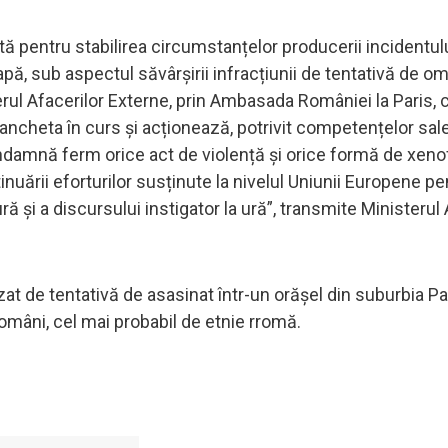
ă pentru stabilirea circumstanțelor producerii incidentulu
tapă, sub aspectul săvârșirii infracțiunii de tentativă de o
erul Afacerilor Externe, prin Ambasada României la Paris, 
 la ancheta în curs și acționează, potrivit competențelor sal
ndamnă ferm orice act de violență și orice formă de xeno
nuării eforturilor susținute la nivelul Uniunii Europene pe
ă și a discursului instigator la ură”, transmite Ministerul 
at de tentativă de asasinat într-un orășel din suburbia Par
români, cel mai probabil de etnie rromă.