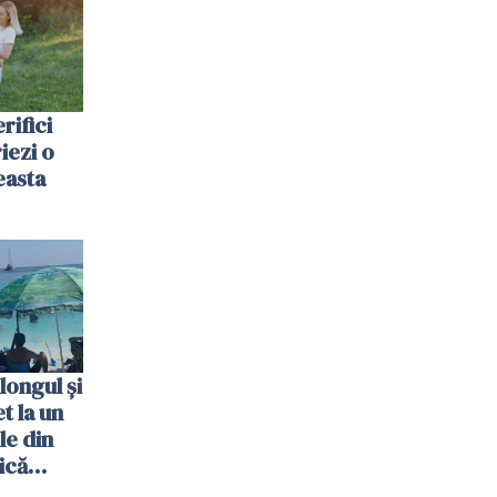
rifici
riezi o
easta
longul și
t la un
le din
ică