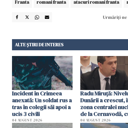
Franta
romani franta
atacuri romani franta
Urmăriți-ne 
ALTE ȘTIRI DE INTERES
Incident în Crimeea
Radu Miruţă: Nivel
anexată: Un soldat rus a
Dunării a crescut, 
tras în colegii săi apoi a
zona centralei nuc
ucis 3 civili
de la Cernavodă, c
cm faţă de ziua tr
04 AUGUST 2026
04 AUGUST 2026