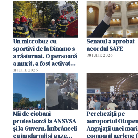
sumă imensă de bani
mobiliza toate
resursele"
Un microbuz cu
Senatul a aprobat
sportivi de la Dinamo s-
acordul SAFE
a răsturnat. O persoană
30 IULIE 2026
a murit, a fost activat
planul roșu de
31 IULIE 2026
intervenție
Mii de ciobani
Percheziții pe
protestează la ANSVSA
aeroportul Otopen
și la Guvern. Îmbrânceli
Angajații unei mari
cu jandarmii și gaze
companii aeriene 