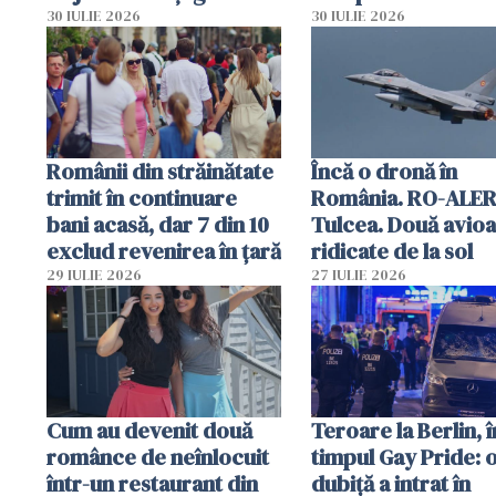
lacrimogene
parfumuri, ceasuri 
30 IULIE 2026
30 IULIE 2026
mâncarea destinat
vânzării
Românii din străinătate
Încă o dronă în
trimit în continuare
România. RO-ALER
bani acasă, dar 7 din 10
Tulcea. Două avio
exclud revenirea în țară
ridicate de la sol
29 IULIE 2026
27 IULIE 2026
Cum au devenit două
Teroare la Berlin, î
românce de neînlocuit
timpul Gay Pride: 
într-un restaurant din
dubiță a intrat în