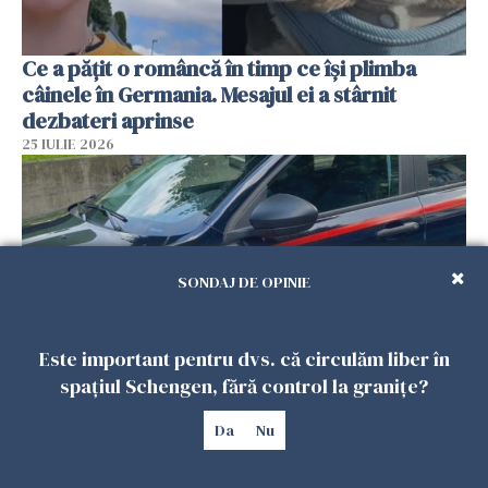
Ce a pățit o româncă în timp ce își plimba
câinele în Germania. Mesajul ei a stârnit
dezbateri aprinse
25 IULIE 2026
SONDAJ DE OPINIE
Este important pentru dvs. că circulăm liber în
spațiul Schengen, fără control la granițe?
Româncă din Italia, acuzată că și-a lăsat copiii
Da
Nu
singuri în casă pentru a merge la mall. Vecinii
au dat alarma