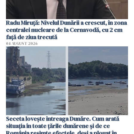
Radu Miruţă: Nivelul Dunării a crescut, în zona
centralei nucleare de la Cernavodă, cu 2 cm
faţă de ziua trecută
04 AUGUST 2026
Seceta lovește întreaga Dunăre. Cum arată
situația în toate țările dunărene și de ce
România resimte efectele, deși a plouat în