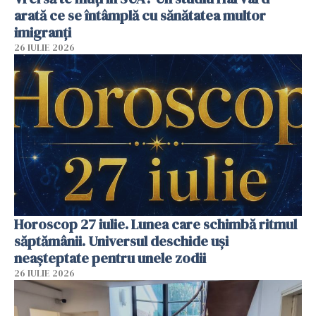
arată ce se întâmplă cu sănătatea multor
imigranți
26 IULIE 2026
Horoscop 27 iulie. Lunea care schimbă ritmul
săptămânii. Universul deschide uși
neașteptate pentru unele zodii
26 IULIE 2026