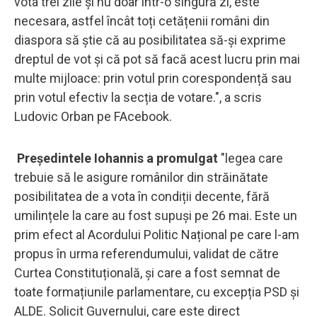
vota trei zile și nu doar intr-o singură zi, este
necesara, astfel încât toți cetățenii români din
diaspora să știe că au posibilitatea să-și exprime
dreptul de vot și că pot să facă acest lucru prin mai
multe mijloace: prin votul prin corespondență sau
prin votul efectiv la secția de votare.", a scris
Ludovic Orban pe FAcebook.
Președintele Iohannis a promulgat
"legea care
trebuie să le asigure românilor din străinătate
posibilitatea de a vota în condiții decente, fără
umilințele la care au fost supuși pe 26 mai. Este un
prim efect al Acordului Politic Național pe care l-am
propus în urma referendumului, validat de către
Curtea Constituțională, și care a fost semnat de
toate formațiunile parlamentare, cu excepția PSD și
ALDE. Solicit Guvernului, care este direct