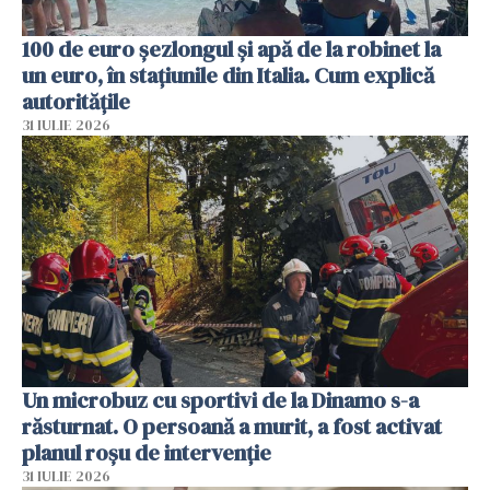
100 de euro șezlongul și apă de la robinet la
un euro, în stațiunile din Italia. Cum explică
autoritățile
31 IULIE 2026
Un microbuz cu sportivi de la Dinamo s-a
răsturnat. O persoană a murit, a fost activat
planul roșu de intervenție
31 IULIE 2026