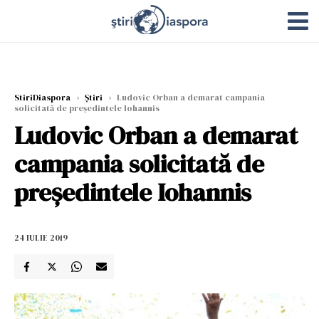
StiriDiaspora
›
Știri
›
Ludovic Orban a demarat campania
solicitată de președintele Iohannis
Ludovic Orban a demarat
campania solicitată de
președintele Iohannis
24 IULIE 2019