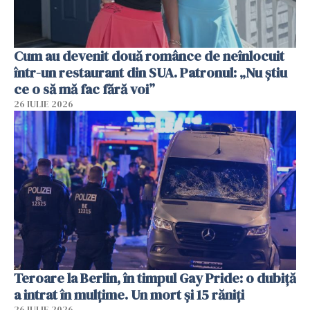
Cum au devenit două românce de neînlocuit
într-un restaurant din SUA. Patronul: „Nu știu
ce o să mă fac fără voi”
26 IULIE 2026
Teroare la Berlin, în timpul Gay Pride: o dubiță
a intrat în mulțime. Un mort și 15 răniți
26 IULIE 2026