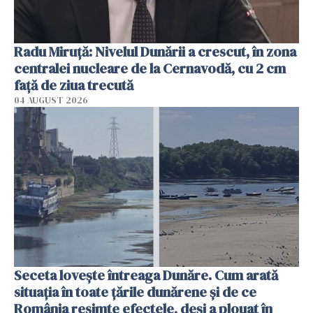
Radu Miruţă: Nivelul Dunării a crescut, în zona
centralei nucleare de la Cernavodă, cu 2 cm
faţă de ziua trecută
04 AUGUST 2026
Seceta lovește întreaga Dunăre. Cum arată
situația în toate țările dunărene și de ce
România resimte efectele, deși a plouat în