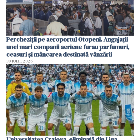
Percheziții pe aeroportul Otopeni. Angajații
unei mari companii aeriene furau parfumuri,
ceasuri și mâncarea destinată vânzării
30 IULIE 2026
Universitatea Craiova, eliminată din Liga