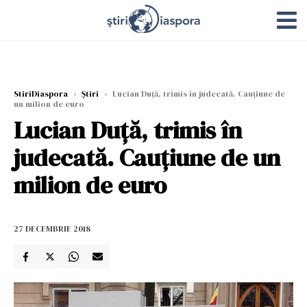
StiriDiaspora
›
Știri
›
Lucian Duță, trimis în judecată. Cauțiune de
un milion de euro
Lucian Duță, trimis în
judecată. Cauțiune de un
milion de euro
27 DECEMBRIE 2018