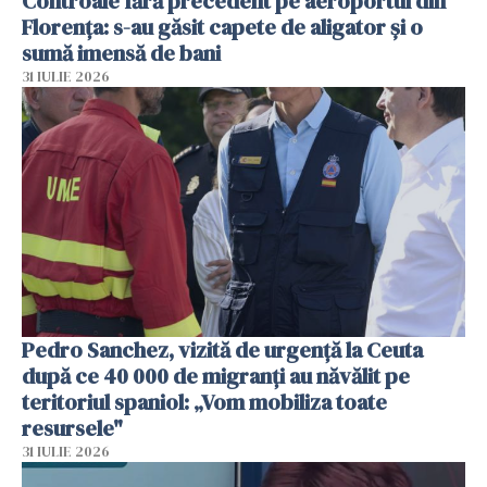
Controale fără precedent pe aeroportul din
Florența: s-au găsit capete de aligator și o
sumă imensă de bani
31 IULIE 2026
Pedro Sanchez, vizită de urgență la Ceuta
după ce 40 000 de migranți au năvălit pe
teritoriul spaniol: „Vom mobiliza toate
resursele"
31 IULIE 2026