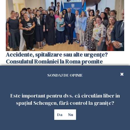
Accidente, spitalizare sau alte urgențe?
Consulatul României la Roma promite
intervenții în doar 24 de ore
SONDAJ DE OPINIE
26 IULIE 2026
Este important pentru dvs. că circulăm liber în
spațiul Schengen, fără control la granițe?
Da
Nu