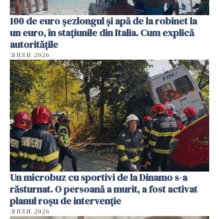
100 de euro șezlongul și apă de la robinet la
un euro, în stațiunile din Italia. Cum explică
autoritățile
31 IULIE 2026
Un microbuz cu sportivi de la Dinamo s-a
răsturnat. O persoană a murit, a fost activat
planul roșu de intervenție
31 IULIE 2026