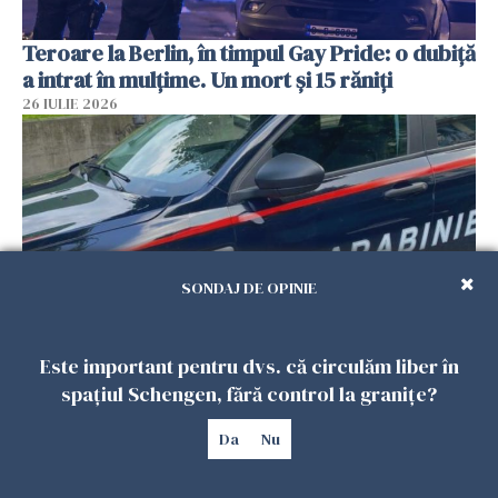
Teroare la Berlin, în timpul Gay Pride: o dubiță
a intrat în mulțime. Un mort și 15 răniți
26 IULIE 2026
SONDAJ DE OPINIE
Este important pentru dvs. că circulăm liber în
Român, în stare critică după ce a intrat într-o
spațiul Schengen, fără control la granițe?
casă din Italia. Proprietarul spune că s-a
apărat cu un cuțit
Da
Nu
26 IULIE 2026