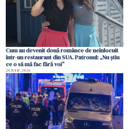
Cum au devenit două românce de neînlocuit
într-un restaurant din SUA. Patronul: „Nu știu
ce o să mă fac fără voi”
26 IULIE 2026