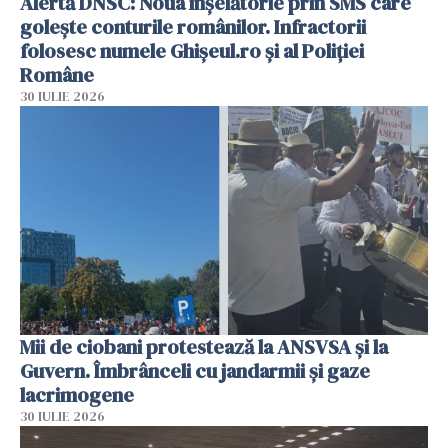
Alertă DNSC: Noua înșelătorie prin SMS care
golește conturile românilor. Infractorii
folosesc numele Ghișeul.ro și al Poliției
Române
30 IULIE 2026
Mii de ciobani protestează la ANSVSA și la
Guvern. Îmbrânceli cu jandarmii și gaze
lacrimogene
30 IULIE 2026