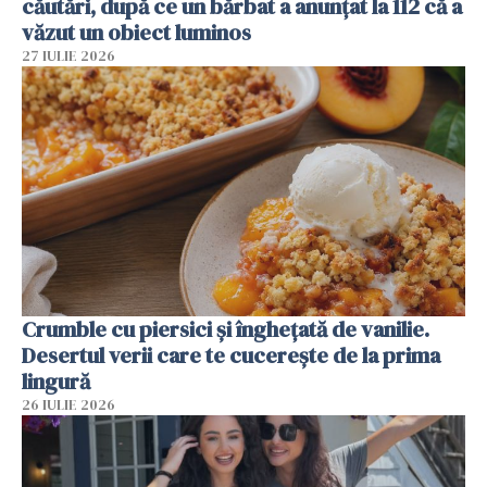
căutări, după ce un bărbat a anunțat la 112 că a
văzut un obiect luminos
27 IULIE 2026
Crumble cu piersici și înghețată de vanilie.
Desertul verii care te cucerește de la prima
lingură
26 IULIE 2026