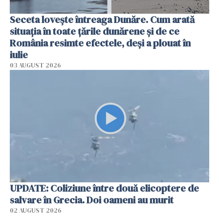
Seceta lovește întreaga Dunăre. Cum arată
situația în toate țările dunărene și de ce
România resimte efectele, deși a plouat în
iulie
03 AUGUST 2026
UPDATE: Coliziune între două elicoptere de
salvare în Grecia. Doi oameni au murit
02 AUGUST 2026