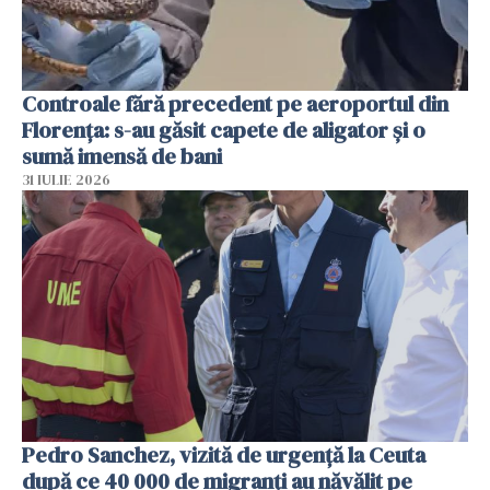
Controale fără precedent pe aeroportul din
Florența: s-au găsit capete de aligator și o
sumă imensă de bani
31 IULIE 2026
Pedro Sanchez, vizită de urgență la Ceuta
după ce 40 000 de migranți au năvălit pe