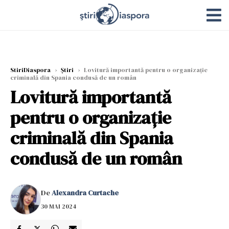
StiriDiaspora
›
Știri
›
Lovitură importantă pentru o organizație
criminală din Spania condusă de un român
Lovitură importantă
pentru o organizație
criminală din Spania
condusă de un român
De
Alexandra Curtache
30 MAI 2024