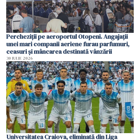
Percheziții pe aeroportul Otopeni. Angajații
unei mari companii aeriene furau parfumuri,
ceasuri și mâncarea destinată vânzării
30 IULIE 2026
Universitatea Craiova, eliminată din Liga