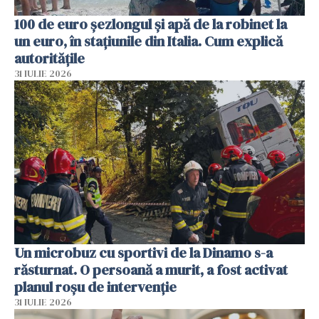
100 de euro șezlongul și apă de la robinet la
un euro, în stațiunile din Italia. Cum explică
autoritățile
31 IULIE 2026
Un microbuz cu sportivi de la Dinamo s-a
răsturnat. O persoană a murit, a fost activat
planul roșu de intervenție
31 IULIE 2026