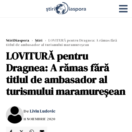
StiriDiaspora
›
Știri
›
LOVITURĂ pentru Dragnea: A rămas fără
titlul de ambasador al turismului maramureșean
LOVITURĂ pentru
Dragnea: A rămas fără
titlul de ambasador al
turismului maramureșean
De
Liviu Ludovic
11 NOIEMBRIE 2020