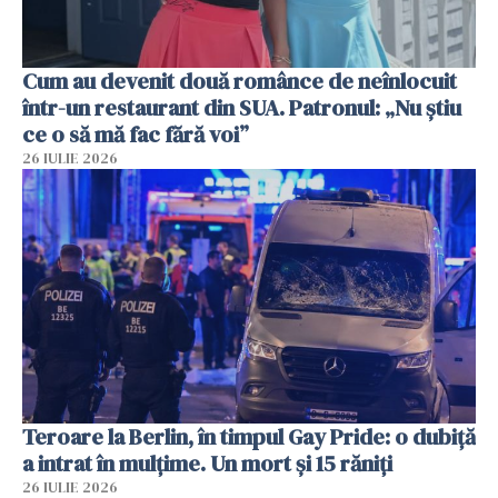
Cum au devenit două românce de neînlocuit
într-un restaurant din SUA. Patronul: „Nu știu
ce o să mă fac fără voi”
26 IULIE 2026
Teroare la Berlin, în timpul Gay Pride: o dubiță
a intrat în mulțime. Un mort și 15 răniți
26 IULIE 2026