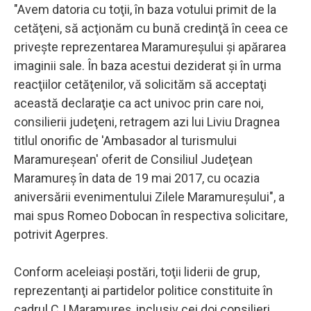
"Avem datoria cu toţii, în baza votului primit de la
cetăţeni, să acţionăm cu bună credinţă în ceea ce
priveşte reprezentarea Maramureşului şi apărarea
imaginii sale. În baza acestui deziderat şi în urma
reacţiilor cetăţenilor, vă solicităm să acceptaţi
această declaraţie ca act univoc prin care noi,
consilierii judeţeni, retragem azi lui Liviu Dragnea
titlul onorific de 'Ambasador al turismului
Maramureşean' oferit de Consiliul Judeţean
Maramureş în data de 19 mai 2017, cu ocazia
aniversării evenimentului Zilele Maramureşului", a
mai spus Romeo Dobocan în respectiva solicitare,
potrivit Agerpres.
Conform aceleiaşi postări, toţii liderii de grup,
reprezentanţi ai partidelor politice constituite în
cadrul CJ Maramureş, inclusiv cei doi consilieri