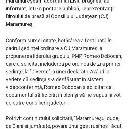
maramureşean" acordat lui Liviu Dragnea, au
informat, într-o postare publică, reprezentanţii
Biroului de presă al Consiliului Judeţean (CJ)
Maramureş.
Conform sursei citate, hotărârea a fost luată în
cadrul şedinţei ordinare a CJ Maramureş la
propunerea liderului grupului PMP, Romeo Dobocan,
care a solicitat includerea pe ordinea de zi a primei
şedinţe, la "Diverse", a unei declaraţii. Având în
vedere că şedinţa s-a desfăşurat în sistem
videoconferinţă, Romeo Dobocan a solicitat ca
documentul să fie citit în plen şi să fie supus la vot
de către consilierii judeţeni.
Potrivit conţinutului solicitării, "Maramureşul duce,
de 3 ani şi jumătate, povara unui gest ruşinos făcut,