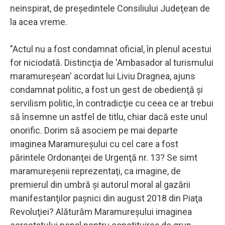
neinspirat, de preşedintele Consiliului Judeţean de
la acea vreme.
"Actul nu a fost condamnat oficial, în plenul acestui
for niciodată. Distincţia de 'Ambasador al turismului
maramureşean' acordat lui Liviu Dragnea, ajuns
condamnat politic, a fost un gest de obedienţă şi
servilism politic, în contradicţie cu ceea ce ar trebui
să însemne un astfel de titlu, chiar dacă este unul
onorific. Dorim să asociem pe mai departe
imaginea Maramureşului cu cel care a fost
părintele Ordonanţei de Urgenţă nr. 13? Se simt
maramureşenii reprezentaţi, ca imagine, de
premierul din umbră şi autorul moral al gazării
manifestanţilor paşnici din august 2018 din Piaţa
Revoluţiei? Alăturăm Maramureşului imaginea