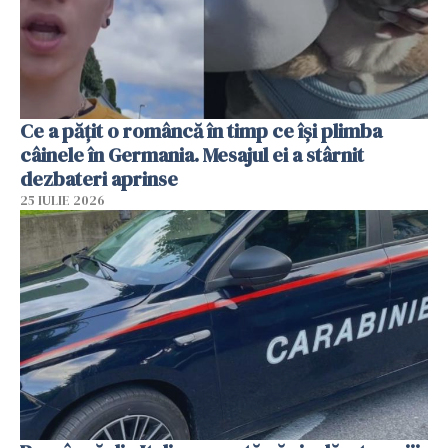
Ce a pățit o româncă în timp ce își plimba
câinele în Germania. Mesajul ei a stârnit
dezbateri aprinse
25 IULIE 2026