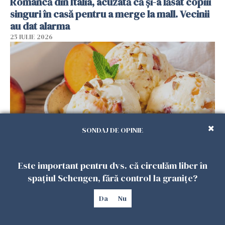
Româncă din Italia, acuzată că și-a lăsat copiii
singuri în casă pentru a merge la mall. Vecinii
au dat alarma
25 IULIE 2026
SONDAJ DE OPINIE
Înghețata de casă cu nectarine care
Este important pentru dvs. că circulăm liber în
cucerește vara. Rețeta fără aparat, gata din
spațiul Schengen, fără control la granițe?
câteva ingrediente
Da
Nu
25 IULIE 2026