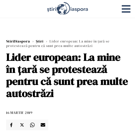
StiriDiaspora
›
Știri
›
Lider european: La mine în ţară se
protestează pentru că sunt prea multe autostrăzi
Lider european: La mine
în ţară se protestează
pentru că sunt prea multe
autostrăzi
16 MARTIE 2019