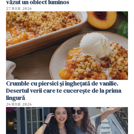
văzut un obiect luminos
27 IULIE 2026
Crumble cu piersici și înghețată de vanilie.
Desertul verii care te cucerește de la prima
lingură
26 IULIE 2026