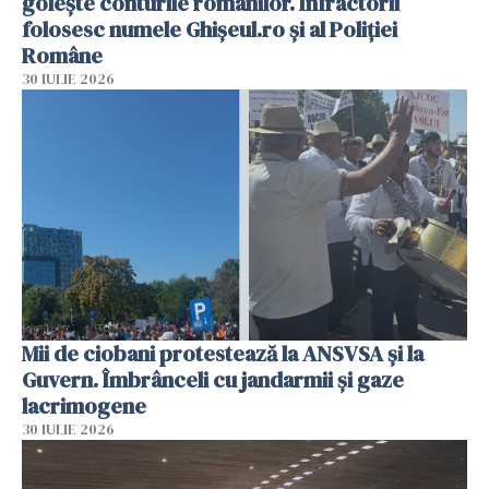
golește conturile românilor. Infractorii
folosesc numele Ghișeul.ro și al Poliției
Române
30 IULIE 2026
Mii de ciobani protestează la ANSVSA și la
Guvern. Îmbrânceli cu jandarmii și gaze
lacrimogene
30 IULIE 2026