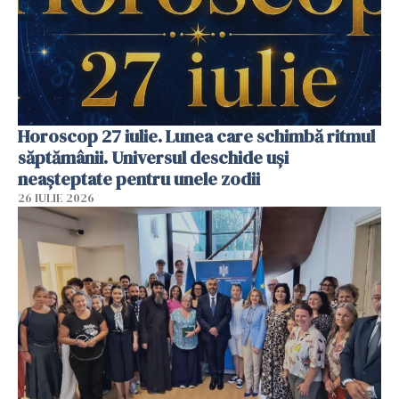
Horoscop 27 iulie. Lunea care schimbă ritmul
săptămânii. Universul deschide uși
neașteptate pentru unele zodii
26 IULIE 2026