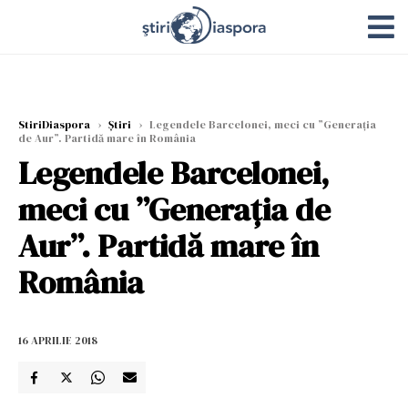
StiriDiaspora
›
Știri
›
Legendele Barcelonei, meci cu ”Generația
de Aur”. Partidă mare în România
Legendele Barcelonei,
meci cu ”Generația de
Aur”. Partidă mare în
România
16 APRILIE 2018