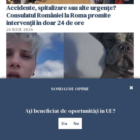
Accidente, spitalizare sau alte urgențe?
Consulatul României la Roma promite
intervenții în doar 24 de ore
26 IULIE 2026
SONDAJ DE OPINIE
Ce a pățit o româncă în timp ce își plimba
Ați beneficiat de oportunități în UE?
câinele în Germania. Mesajul ei a stârnit
dezbateri aprinse
Da
Nu
25 IULIE 2026