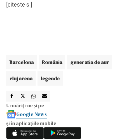
[citeste si]
Barcelona
România
generatia de aur
cluj arena
legende
Urmăriți-ne și pe
Google News
și în aplicațiile mobile