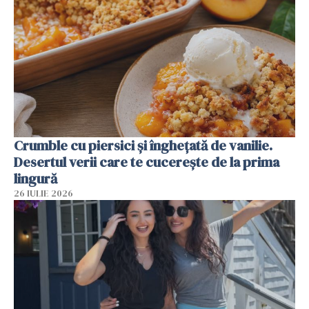
Crumble cu piersici și înghețată de vanilie.
Desertul verii care te cucerește de la prima
lingură
26 IULIE 2026