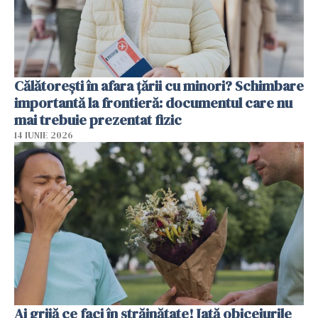
Călătorești în afara țării cu minori? Schimbare
importantă la frontieră: documentul care nu
mai trebuie prezentat fizic
14 IUNIE 2026
Ai grijă ce faci în străinătate! Iată obiceiurile