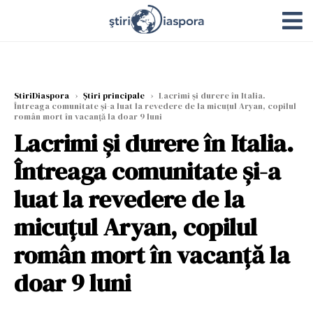
StiriDiaspora
›
Știri principale
›
Lacrimi și durere în Italia.
Întreaga comunitate și-a luat la revedere de la micuțul Aryan, copilul
român mort în vacanță la doar 9 luni
Lacrimi și durere în Italia.
Întreaga comunitate și-a
luat la revedere de la
micuțul Aryan, copilul
român mort în vacanță la
doar 9 luni