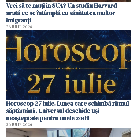
Vrei să te muți în SUA? Un studiu Harvard
arată ce se întâmplă cu sănătatea multor
imigranți
26 IULIE 2026
Horoscop 27 iulie. Lunea care schimbă ritmul
săptămânii. Universul deschide uși
neașteptate pentru unele zodii
26 IULIE 2026