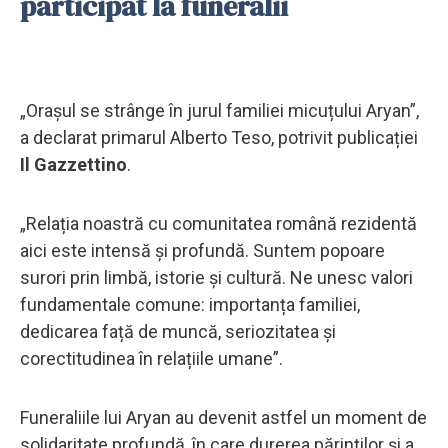
participat la funeralii
„Orașul se strânge în jurul familiei micuțului Aryan”,
a declarat primarul Alberto Teso, potrivit publicației
Il Gazzettino
.
„Relația noastră cu comunitatea română rezidentă
aici este intensă și profundă. Suntem popoare
surori prin limbă, istorie și cultură. Ne unesc valori
fundamentale comune: importanța familiei,
dedicarea față de muncă, seriozitatea și
corectitudinea în relațiile umane”.
Funeraliile lui Aryan au devenit astfel un moment de
solidaritate profundă, în care durerea părinților și a