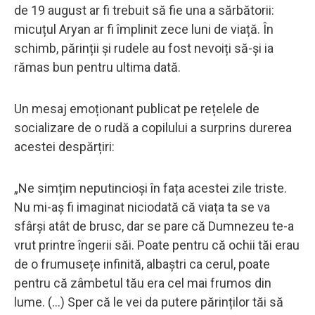
de 19 august ar fi trebuit să fie una a sărbătorii:
micuțul Aryan ar fi împlinit zece luni de viață. În
schimb, părinții și rudele au fost nevoiți să-și ia
rămas bun pentru ultima dată.
Un mesaj emoționant publicat pe rețelele de
socializare de o rudă a copilului a surprins durerea
acestei despărțiri:
„Ne simțim neputincioși în fața acestei zile triste.
Nu mi-aș fi imaginat niciodată că viața ta se va
sfârși atât de brusc, dar se pare că Dumnezeu te-a
vrut printre îngerii săi. Poate pentru că ochii tăi erau
de o frumusețe infinită, albaștri ca cerul, poate
pentru că zâmbetul tău era cel mai frumos din
lume. (…) Sper că le vei da putere părinților tăi să