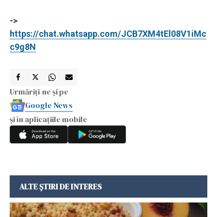
->
https://chat.whatsapp.com/JCB7XM4tEl08V1iMc
c9g8N
Urmăriți-ne și pe
Google News
și în aplicațiile mobile
ALTE ȘTIRI DE INTERES