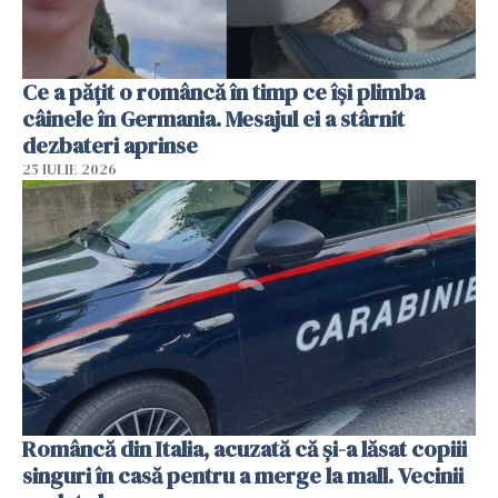
Ce a pățit o româncă în timp ce își plimba
câinele în Germania. Mesajul ei a stârnit
dezbateri aprinse
25 IULIE 2026
Româncă din Italia, acuzată că și-a lăsat copiii
singuri în casă pentru a merge la mall. Vecinii