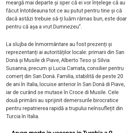
meargă mai departe și sper că ei vor înțelege că au
făcut întotdeauna tot ce au putut pentru tine și că
dacă astăzi trebuie să-ți luăm rămas bun, este doar
pentru că așa a vrut Dumnezeu”.
La slujba de înmormântare au fost prezenți și
reprezentanți ai autorităților locale: primarii din San
Donà și Musile di Piave, Alberto Teso și Silvia
Susanna, precum și Lucia Camata, consilier pentru
comerț din San Donà. Familia, stabilită de peste 20
de ani în Italia, locuise anterior în San Donà di Piave,
iar de curând se mutase în Croce di Musile. Cele
două primării au sprijinit demersurile birocratice
pentru repatrierea rapidă a trupului neînsuflețit din
Turcia în Italia.