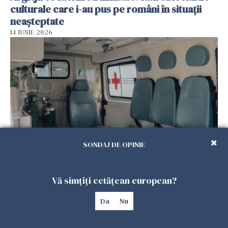
culturale care i-au pus pe români în situații
neașteptate
14 IUNIE 2026
SONDAJ DE OPINIE
Tragedie pentru un român în Italia: a murit în
parcarea unui supermarket, la doar 50 de ani
Vă simțiți cetățean european?
14 IUNIE 2026
Da
Nu