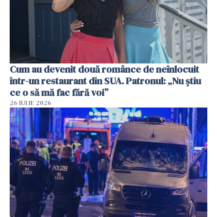
Cum au devenit două românce de neînlocuit
într-un restaurant din SUA. Patronul: „Nu știu
ce o să mă fac fără voi”
26 IULIE 2026