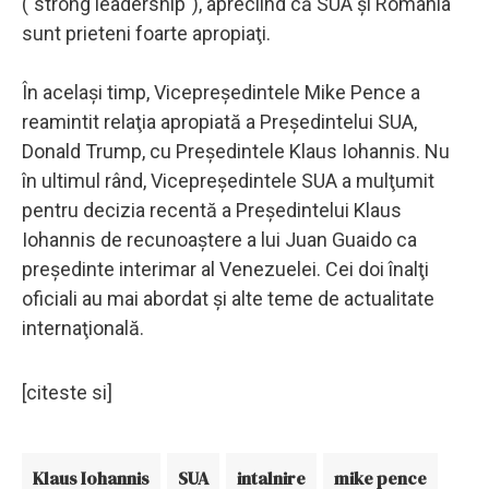
("strong leadership"), apreciind că SUA şi România
sunt prieteni foarte apropiaţi.
În acelaşi timp, Vicepreşedintele Mike Pence a
reamintit relaţia apropiată a Preşedintelui SUA,
Donald Trump, cu Preşedintele Klaus Iohannis. Nu
în ultimul rând, Vicepreşedintele SUA a mulţumit
pentru decizia recentă a Preşedintelui Klaus
Iohannis de recunoaştere a lui Juan Guaido ca
preşedinte interimar al Venezuelei. Cei doi înalţi
oficiali au mai abordat şi alte teme de actualitate
internaţională.
[citeste si]
Klaus Iohannis
SUA
intalnire
mike pence