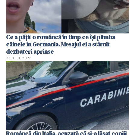
Ce a pățit o româncă în timp ce își plimba
câinele în Germania. Mesajul ei a stârnit
dezbateri aprinse
25 IULIE 2026
Româncă din Italia, acuzată că și-a lăsat copiii