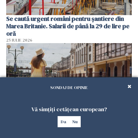
Se caută urgent români pentru șantiere din
Marea Britanie. Salarii de până la 29 de lire pe
oră
25 IULIE 2026
SONDAJ DE OPINIE
Vă simțiți cetățean european?
Haos pe calea ferată în Italia! Timp de
Da
Nu
aproape patru zile, trenurile spre Roma și
Milano pot întârzia până la 3 ore