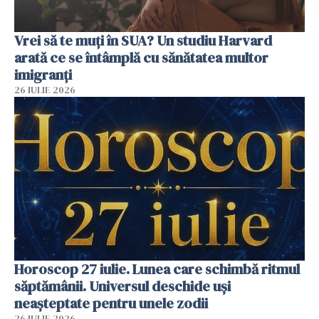
Vrei să te muți în SUA? Un studiu Harvard
arată ce se întâmplă cu sănătatea multor
imigranți
26 IULIE 2026
Horoscop 27 iulie. Lunea care schimbă ritmul
săptămânii. Universul deschide uși
neașteptate pentru unele zodii
26 IULIE 2026