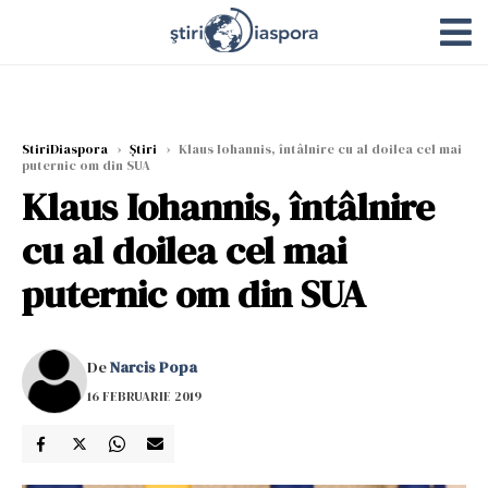
StiriDiaspora
›
Știri
›
Klaus Iohannis, întâlnire cu al doilea cel mai
puternic om din SUA
Klaus Iohannis, întâlnire
cu al doilea cel mai
puternic om din SUA
De
Narcis Popa
16 FEBRUARIE 2019