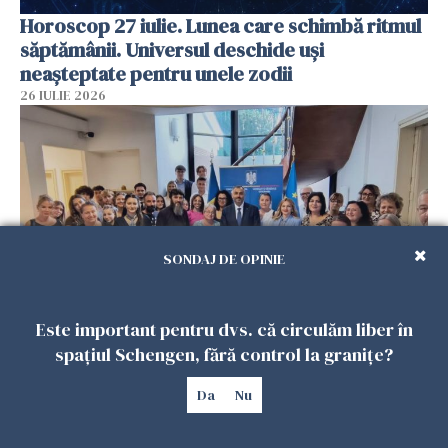
Horoscop 27 iulie. Lunea care schimbă ritmul
săptămânii. Universul deschide uși
neașteptate pentru unele zodii
26 IULIE 2026
SONDAJ DE OPINIE
Este important pentru dvs. că circulăm liber în
Accidente, spitalizare sau alte urgențe?
spațiul Schengen, fără control la granițe?
Consulatul României la Roma promite
intervenții în doar 24 de ore
Da
Nu
26 IULIE 2026