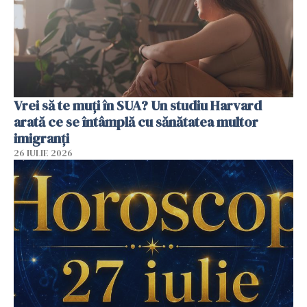
Vrei să te muți în SUA? Un studiu Harvard
arată ce se întâmplă cu sănătatea multor
imigranți
26 IULIE 2026