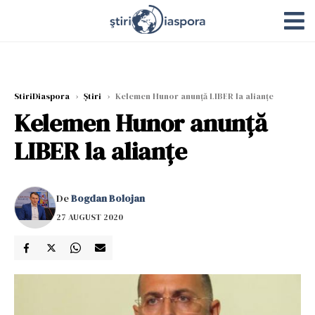
StiriDiaspora
›
Știri
›
Kelemen Hunor anunță LIBER la alianțe
Kelemen Hunor anunță
LIBER la alianțe
De
Bogdan Bolojan
27 AUGUST 2020