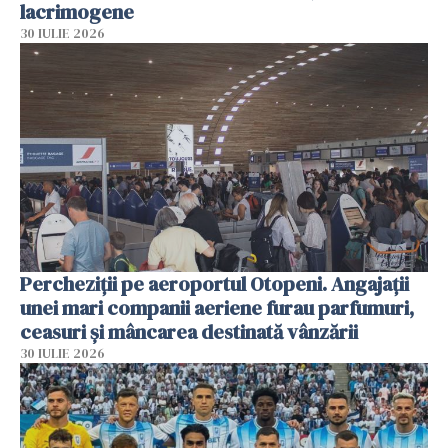
lacrimogene
30 IULIE 2026
Percheziții pe aeroportul Otopeni. Angajații
unei mari companii aeriene furau parfumuri,
ceasuri și mâncarea destinată vânzării
30 IULIE 2026