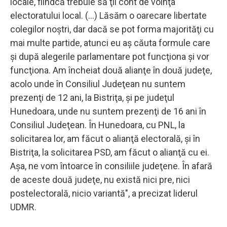
locale, fiindcă trebuie să ţii cont de voinţa
electoratului local. (...) Lăsăm o oarecare libertate
colegilor noştri, dar dacă se pot forma majorităţi cu
mai multe partide, atunci eu aş căuta formule care
şi după alegerile parlamentare pot funcţiona şi vor
funcţiona. Am încheiat două alianţe în două judeţe,
acolo unde în Consiliul Judeţean nu suntem
prezenţi de 12 ani, la Bistriţa, şi pe judeţul
Hunedoara, unde nu suntem prezenţi de 16 ani în
Consiliul Judeţean. În Hunedoara, cu PNL, la
solicitarea lor, am făcut o alianţă electorală, şi în
Bistriţa, la solicitarea PSD, am făcut o alianţă cu ei.
Aşa, ne vom întoarce în consiliile judeţene. În afară
de aceste două judeţe, nu există nici pre, nici
postelectorală, nicio variantă", a precizat liderul
UDMR.