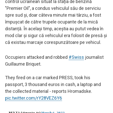
control ucrainean situat la stația de benzină
"Premier Oil", a condus vehiculul său de serviciu
spre sud și, doar câteva minute mai târziu, a fost
împușcat de către trupele ocupante de la mică
distanță. În același timp, aceștia au putut vedea în
mod clar și sigur că vehiculul era folosit de presă și
că existau marcaje corespunzătoare pe vehicul.
Occupiers attacked and robbed
#Swiss
journalist
Guillaume Briquet.
They fired on a car marked PRESS, took his
passport, 3 thousand euros in cash, a laptop and
the collected material - reports Hromadske.
pic.twitter.com/rY28VEZ6Y6
— NEXTA (@nexta_tv)
March 6, 2022