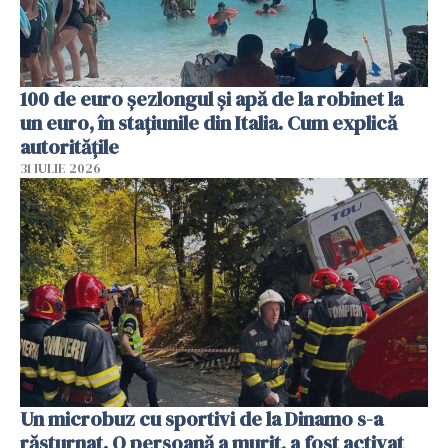
100 de euro șezlongul și apă de la robinet la
un euro, în stațiunile din Italia. Cum explică
autoritățile
31 IULIE 2026
Un microbuz cu sportivi de la Dinamo s-a
răsturnat. O persoană a murit, a fost activat