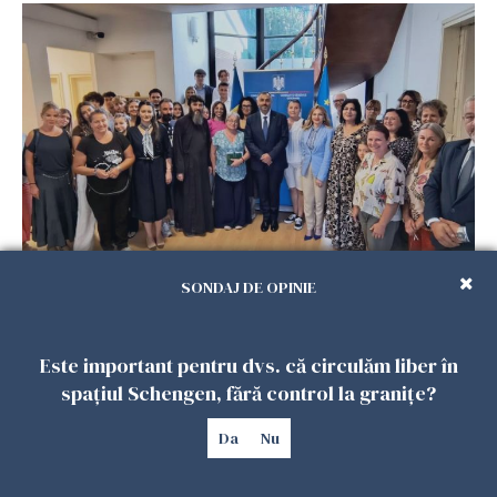
Accidente, spitalizare sau alte urgențe?
SONDAJ DE OPINIE
Consulatul României la Roma promite
intervenții în doar 24 de ore
26 IULIE 2026
Este important pentru dvs. că circulăm liber în
spațiul Schengen, fără control la granițe?
Da
Nu