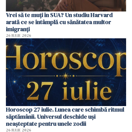
Vrei să te muți în SUA? Un studiu Harvard
arată ce se întâmplă cu sănătatea multor
imigranți
26 IULIE 2026
Horoscop 27 iulie. Lunea care schimbă ritmul
săptămânii. Universul deschide uși
neașteptate pentru unele zodii
26 IULIE 2026