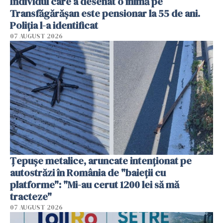
Individul care a desenat o inimă pe
Transfăgărășan este pensionar la 55 de ani.
Poliția l-a identificat
07 AUGUST 2026
Țepușe metalice, aruncate intenționat pe
autostrăzi în România de "baieții cu
platforme": "Mi-au cerut 1200 lei să mă
tracteze"
07 AUGUST 2026