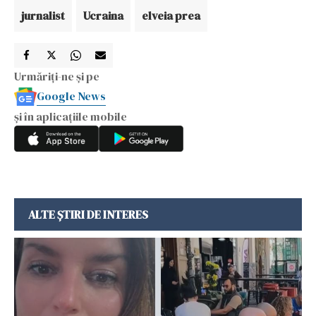
jurnalist
Ucraina
elveia prea
Urmăriți-ne și pe
Google News
și în aplicațiile mobile
ALTE ȘTIRI DE INTERES