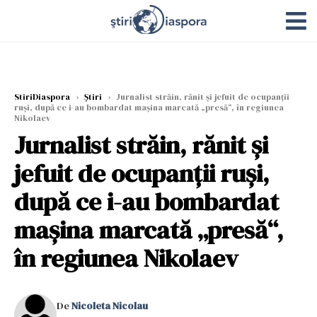
StiriDiaspora
›
Știri
›
Jurnalist străin, rănit și jefuit de ocupanții
ruși, după ce i-au bombardat mașina marcată „presă“, în regiunea
Nikolaev
Jurnalist străin, rănit și
jefuit de ocupanții ruși,
după ce i-au bombardat
mașina marcată „presă“,
în regiunea Nikolaev
De
Nicoleta Nicolau