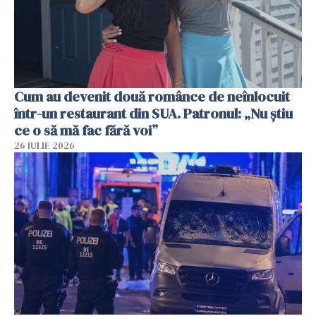
Cum au devenit două românce de neînlocuit
într-un restaurant din SUA. Patronul: „Nu știu
ce o să mă fac fără voi”
26 IULIE 2026