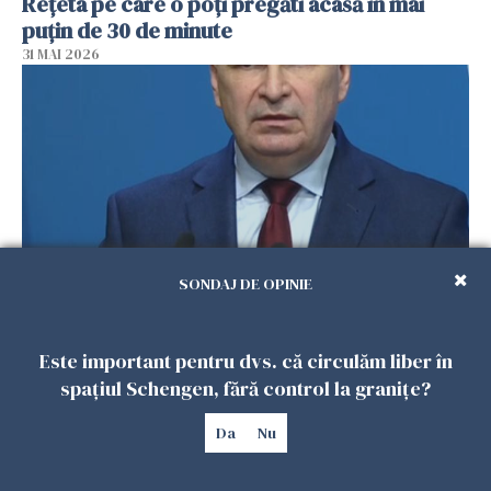
Rețeta pe care o poți pregăti acasă în mai
puțin de 30 de minute
31 MAI 2026
SONDAJ DE OPINIE
Ilie Bolojan, mesaj pentru românii din
diaspora: „România trebuie să rămână
Este important pentru dvs. că circulăm liber în
aproape de cetățenii săi oriunde s-ar afla”
spațiul Schengen, fără control la granițe?
31 MAI 2026
Da
Nu