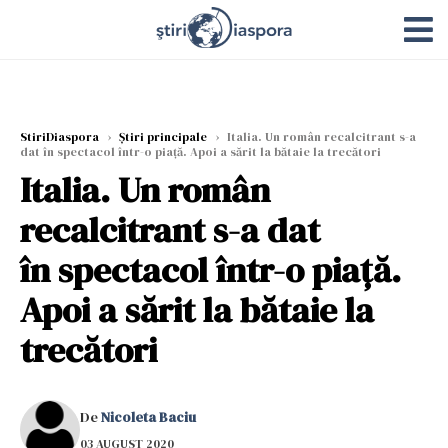
StiriDiaspora
›
Știri principale
›
Italia. Un român recalcitrant s-a
dat în spectacol într-o piaţă. Apoi a sărit la bătaie la trecători
Italia. Un român
recalcitrant s-a dat
în spectacol într-o piaţă.
Apoi a sărit la bătaie la
trecători
De
Nicoleta Baciu
03 AUGUST 2020