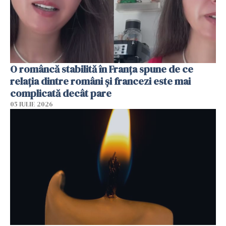
O româncă stabilită în Franța spune de ce
relația dintre români și francezi este mai
complicată decât pare
05 IULIE 2026