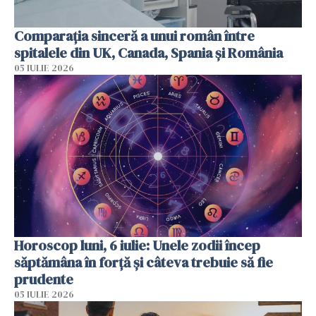
Comparația sinceră a unui român între
spitalele din UK, Canada, Spania și România
05 IULIE 2026
Horoscop luni, 6 iulie: Unele zodii încep
săptămâna în forță și câteva trebuie să fie
prudente
05 IULIE 2026