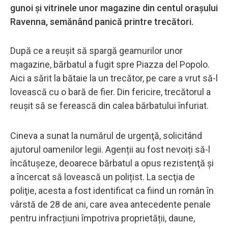
gunoi şi vitrinele unor magazine din centul oraşului
Ravenna, semănând panică printre trecători.
După ce a reuşit să spargă geamurilor unor
magazine, bărbatul a fugit spre Piazza del Popolo.
Aici a sărit la bătaie la un trecător, pe care a vrut să-l
lovească cu o bară de fier. Din fericire, trecătorul a
reuşit să se ferească din calea bărbatului înfuriat.
Cineva a sunat la numărul de urgenţă, solicitând
ajutorul oamenilor legii. Agenții au fost nevoiți să-l
încătușeze, deoarece bărbatul a opus rezistenţă şi
a încercat să lovească un polițist. La secţia de
poliţie, acesta a fost identificat ca fiind un român în
vârstă de 28 de ani, care avea antecedente penale
pentru infracțiuni împotriva proprietății, daune,