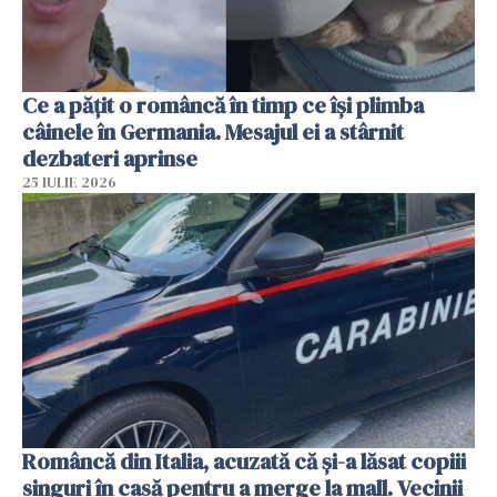
Ce a pățit o româncă în timp ce își plimba
câinele în Germania. Mesajul ei a stârnit
dezbateri aprinse
25 IULIE 2026
Româncă din Italia, acuzată că și-a lăsat copiii
singuri în casă pentru a merge la mall. Vecinii