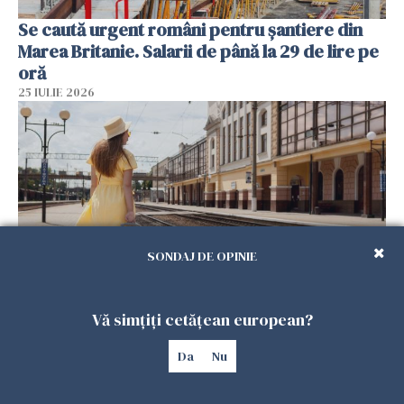
Se caută urgent români pentru șantiere din
Marea Britanie. Salarii de până la 29 de lire pe
oră
25 IULIE 2026
SONDAJ DE OPINIE
Haos pe calea ferată în Italia! Timp de
Vă simțiți cetățean european?
aproape patru zile, trenurile spre Roma și
Da
Nu
Milano pot întârzia până la 3 ore
25 IULIE 2026