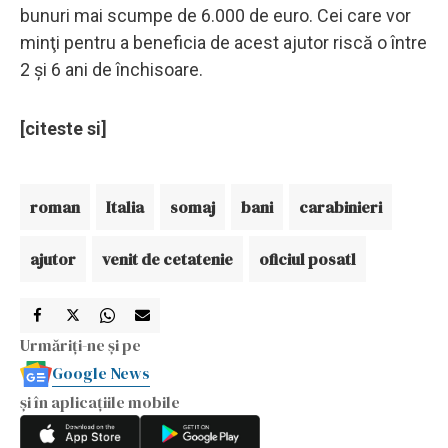
bunuri mai scumpe de 6.000 de euro. Cei care vor
minţi pentru a beneficia de acest ajutor riscă o între
2 şi 6 ani de închisoare.
[citeste si]
roman
Italia
somaj
bani
carabinieri
ajutor
venit de cetatenie
oficiul posatl
Urmăriți-ne și pe
Google News
și în aplicațiile mobile