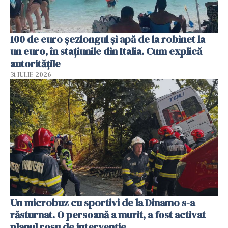
100 de euro șezlongul și apă de la robinet la
un euro, în stațiunile din Italia. Cum explică
autoritățile
31 IULIE 2026
Un microbuz cu sportivi de la Dinamo s-a
răsturnat. O persoană a murit, a fost activat
planul roșu de intervenție