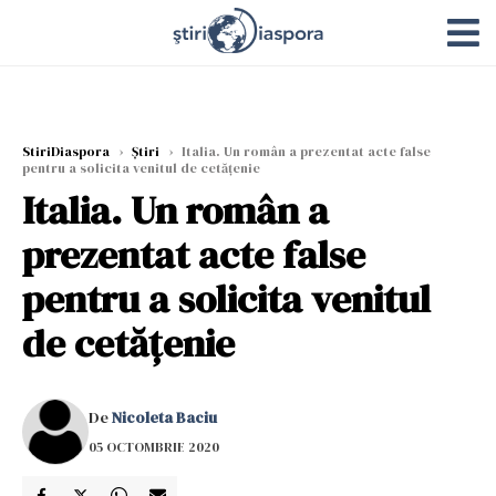
StiriDiaspora
›
Știri
›
Italia. Un român a prezentat acte false
pentru a solicita venitul de cetățenie
Italia. Un român a
prezentat acte false
pentru a solicita venitul
de cetățenie
De
Nicoleta Baciu
05 OCTOMBRIE 2020