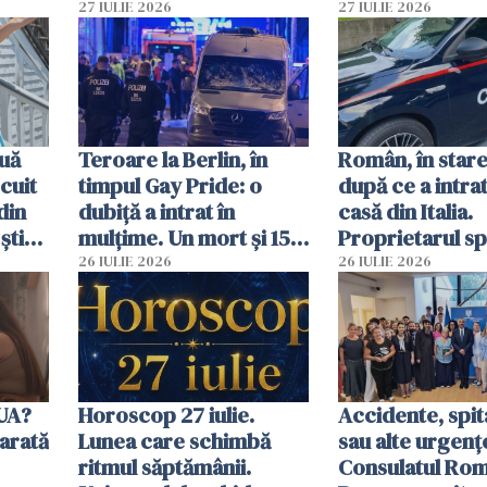
că a văzut un o
27 IULIE 2026
27 IULIE 2026
luminos
uă
Teroare la Berlin, în
Român, în stare
cuit
timpul Gay Pride: o
după ce a intrat
din
dubiță a intrat în
casă din Italia.
știu
mulțime. Un mort și 15
Proprietarul s
 voi”
răniți
s-a apărat cu un
26 IULIE 2026
26 IULIE 2026
SUA?
Horoscop 27 iulie.
Accidente, spit
arată
Lunea care schimbă
sau alte urgenț
ritmul săptămânii.
Consulatul Româ