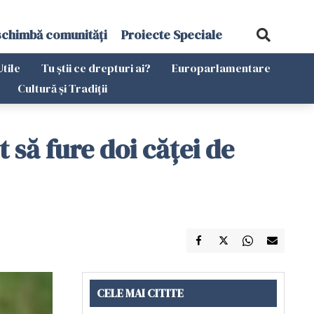
schimbă comunități
Proiecte Speciale
Utile
Tu știi ce drepturi ai?
Europarlamentare
Cultură și Tradiții
t să fure doi căței de
CELE MAI CITITE