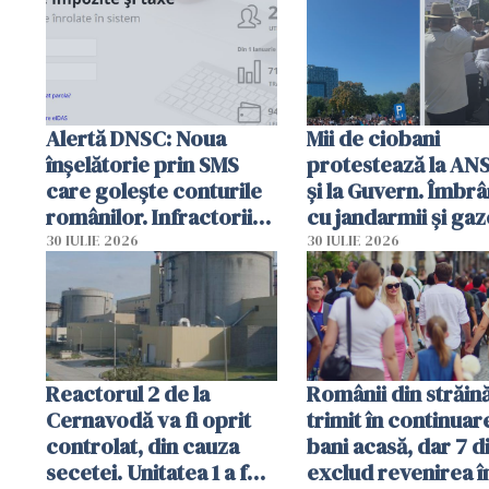
intervenție
Alertă DNSC: Noua
Mii de ciobani
înșelătorie prin SMS
protestează la AN
care golește conturile
și la Guvern. Îmbrâ
românilor. Infractorii
cu jandarmii și gaz
folosesc numele
lacrimogene
30 IULIE 2026
30 IULIE 2026
Ghișeul.ro și al Poliției
Române
Reactorul 2 de la
Românii din străin
Cernavodă va fi oprit
trimit în continuar
controlat, din cauza
bani acasă, dar 7 d
secetei. Unitatea 1 a fost
exclud revenirea î