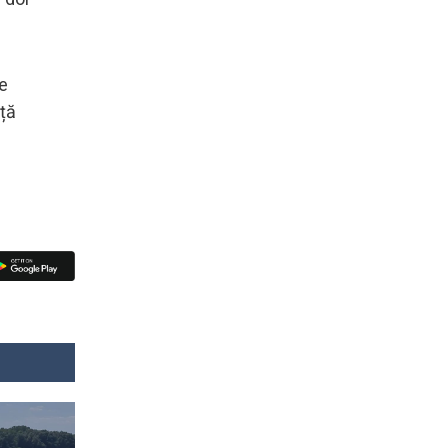
re
nță