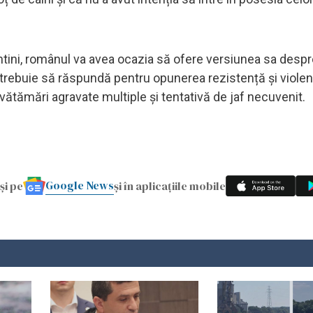
antini, românul va avea ocazia să ofere versiunea sa desp
l trebuie să răspundă pentru opunerea rezistență și viole
 vătămări agravate multiple și tentativă de jaf necuvenit.
Google News
și pe
și în aplicațiile mobile