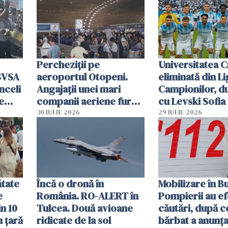
Percheziții pe
Universitatea C
SVSA
aeroportul Otopeni.
eliminată din Li
nceli
Angajații unei mari
Campionilor, d
e
companii aeriene furau
cu Levski Sofia
parfumuri, ceasuri și
30 IULIE 2026
29 IULIE 2026
mâncarea destinată
vânzării
ătate
Încă o dronă în
Mobilizare în B
e
România. RO-ALERT în
Pompierii au ef
in 10
Tulcea. Două avioane
căutări, după c
n țară
ridicate de la sol
bărbat a anunțat