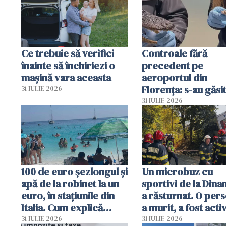
Ce trebuie să verifici
Controale fără
înainte să închiriezi o
precedent pe
mașină vara aceasta
aeroportul din
Florența: s-au găsi
31 IULIE 2026
capete de aligator 
31 IULIE 2026
sumă imensă de ba
100 de euro șezlongul și
Un microbuz cu
apă de la robinet la un
sportivi de la Dina
euro, în stațiunile din
a răsturnat. O per
Italia. Cum explică
a murit, a fost acti
autoritățile
planul roșu de
31 IULIE 2026
31 IULIE 2026