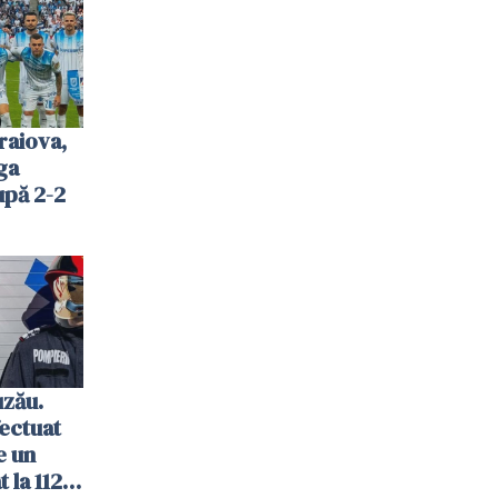
raiova,
ga
upă 2-2
uzău.
ectuat
e un
 la 112