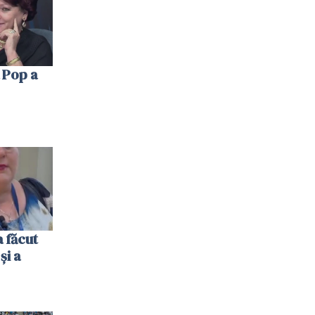
 Pop a
 făcut
și a