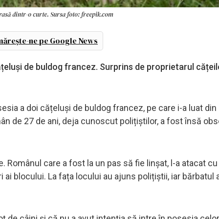
 rasă dintr-o curte. Sursa foto: freepik.com
ărește-ne pe Google News
ățeluși de buldog francez. Surprins de proprietarul cățeilo
osesia a doi cățeluși de buldog francez, pe care i-a luat din
n de 27 de ani, deja cunoscut polițiștilor, a fost însă ob
. Românul care a fost la un pas să fie linșat, l-a atacat cu l
ai blocului. La fața locului au ajuns polițiștii, iar bărbatul 
ț de câini și că nu a avut intenția să intre în posesia celor