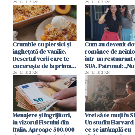
deja oprită
29 IULIE 2026
29 IULIE 2026
Crumble cu piersici și
Cum au devenit do
înghețată de vanilie.
românce de neînlo
Desertul verii care te
într-un restaurant 
cucerește de la prima
SUA. Patronul: „Nu 
lingură
ce o să mă fac fără
26 IULIE 2026
26 IULIE 2026
Menajere și îngrijitori,
Vrei să te muți în 
în vizorul Fiscului din
Un studiu Harvard 
Italia. Aproape 500.000
ce se întâmplă cu