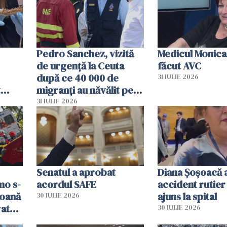
Pedro Sanchez, vizită
Medicul Monica
de urgență la Ceuta
făcut AVC
după ce 40 000 de
31 IULIE 2026
t
migranți au năvălit pe
și o
teritoriul spaniol: „Vom
31 IULIE 2026
ni
mobiliza toate
resursele"
Senatul a aprobat
Diana Șoșoacă a
mo s-
acordul SAFE
accident rutier 
soană
ajuns la spital
30 IULIE 2026
vat
30 IULIE 2026