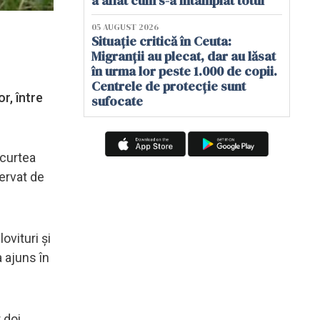
a aflat cum s-a întâmplat totul
05 AUGUST 2026
Situație critică în Ceuta:
Migranții au plecat, dar au lăsat
în urma lor peste 1.000 de copii.
Centrele de protecție sunt
r, între
sufocate
 curtea
servat de
ovituri și
a ajuns în
 doi