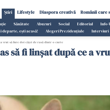
Știri
Lifestyle
Diaspora creativă
Românii care 
ație
Sănătate
Abuzuri
Social
Editorial
Info-
ti departe, ești acasă!
Alegeri Prezidențiale
Interviuri
 a vrut să fure doi căței de rasă dintr-o curte
as să fi linșat după ce a vru