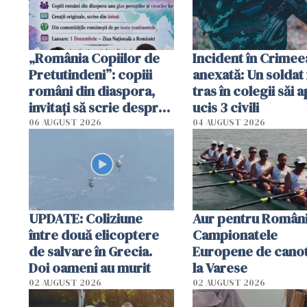
„România Copiilor de
Incident în Crimee
Pretutindeni”: copiii
anexată: Un soldat 
români din diaspora,
tras în colegii săi a
invitați să scrie despre
ucis 3 civili
România într-un volum
06 AUGUST 2026
04 AUGUST 2026
special
UPDATE: Coliziune
Aur pentru Români
între două elicoptere
Campionatele
de salvare în Grecia.
Europene de canot
Doi oameni au murit
la Varese
02 AUGUST 2026
02 AUGUST 2026