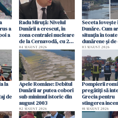
a
Radu Miruţă: Nivelul
Seceta lovește 
rus a
Dunării a crescut, în
Dunăre. Cum ar
poi a
zona centralei nucleare
situația în toate
de la Cernavodă, cu 2
dunărene și de
cm faţă de ziua trecută
România resim
04 AUGUST 2026
03 AUGUST 2026
efectele, deși a
în iulie
a la
Apele Române: Debitul
Pompierii româ
Dunării ar putea coborî
pregătiţi să int
aj de
sub minimul istoric din
Grecia pentru
august 2003
stingerea incen
02 AUGUST 2026
01 AUGUST 2026