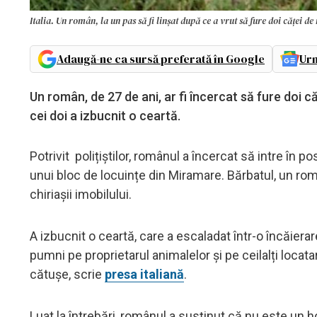
Italia. Un român, la un pas să fi linșat după ce a vrut să fure doi căței de
Adaugă-ne ca sursă preferată în Google
Urm
Un român, de 27 de ani, ar fi încercat să fure doi c
cei doi a izbucnit o ceartă.
Potrivit polițiștilor, românul a încercat să intre în p
unui bloc de locuințe din Miramare. Bărbatul, un româ
chiriașii imobilului.
A izbucnit o ceartă, care a escaladat într-o încăierare
pumni pe proprietarul animalelor și pe ceilalți locatari 
cătușe, scrie
presa italiană
.
Luat la întrebări, românul a susținut că nu este un ho