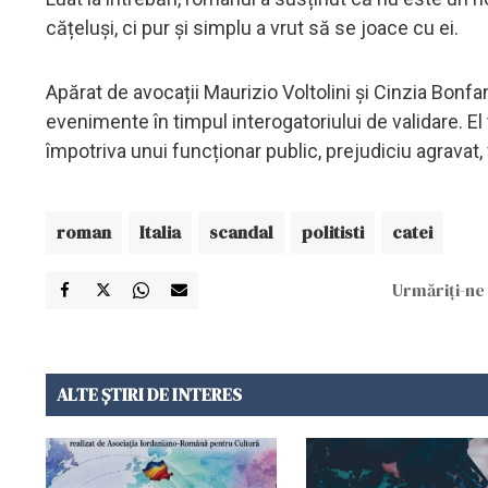
cățeluși, ci pur și simplu a vrut să se joace cu ei.
Apărat de avocații Maurizio Voltolini și Cinzia Bonf
evenimente în timpul interogatoriului de validare. E
împotriva unui funcționar public, prejudiciu agravat,
roman
Italia
scandal
politisti
catei
Urmăriți-ne 
ALTE ȘTIRI DE INTERES