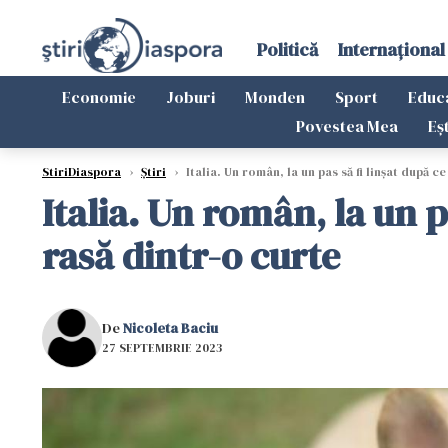
Politică
Internațional
Economie
Joburi
Monden
Sport
Educ
Povestea Mea
Eș
StiriDiaspora
›
Știri
›
Italia. Un român, la un pas să fi linșat după ce
Italia. Un român, la un p
rasă dintr-o curte
De
Nicoleta Baciu
27 SEPTEMBRIE 2023