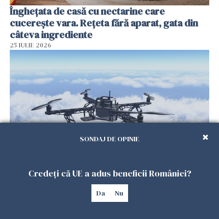
Înghețata de casă cu nectarine care
cucerește vara. Rețeta fără aparat, gata din
câteva ingrediente
25 IULIE 2026
SONDAJ DE OPINIE
Încă o dronă a fost doborâtă de un F-16
Credeți că UE a adus beneficii României?
românesc după ce a intrat ilegal în spațiul
aerian al României
Da
Nu
25 IULIE 2026