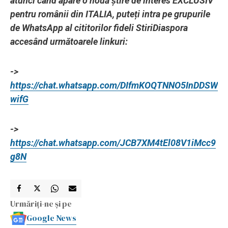
atunci când apare o nouă știre de interes EXCLUSIV
pentru românii din ITALIA, puteți intra pe grupurile
de WhatsApp al cititorilor fideli StiriDiaspora
accesând următoarele linkuri:
->
https://chat.whatsapp.com/DIfmKOQTNNO5InDDSW
wifG
->
https://chat.whatsapp.com/JCB7XM4tEl08V1iMcc9
g8N
Urmăriți-ne și pe
Google News