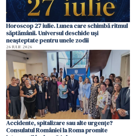
Horoscop 27 iulie. Lunea care schimbă ritmul
săptămânii. Universul deschide uși
neașteptate pentru unele zodii
26 IULIE 2026
Accidente, spitalizare sau alte urgențe?
Consulatul României la Roma promite