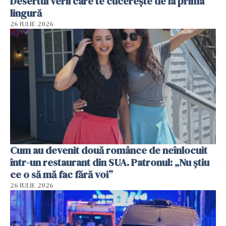
Desertul verii care te cucerește de la prima
lingură
26 IULIE 2026
Cum au devenit două românce de neînlocuit
într-un restaurant din SUA. Patronul: „Nu știu
ce o să mă fac fără voi”
26 IULIE 2026