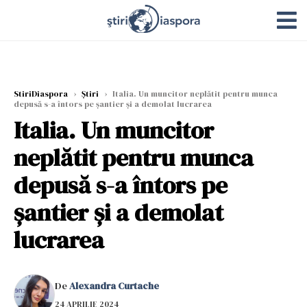
StiriDiaspora
›
Știri
›
Italia. Un muncitor neplătit pentru munca
depusă s-a întors pe șantier și a demolat lucrarea
Italia. Un muncitor
neplătit pentru munca
depusă s-a întors pe
șantier și a demolat
lucrarea
De
Alexandra Curtache
24 APRILIE 2024