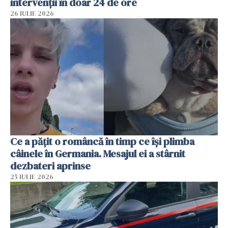
intervenții în doar 24 de ore
26 IULIE 2026
Ce a pățit o româncă în timp ce își plimba
câinele în Germania. Mesajul ei a stârnit
dezbateri aprinse
25 IULIE 2026