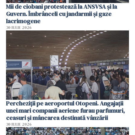
Mii de ciobani protestează la ANSVSA și la
Guvern. Îmbrânceli cu jandarmii și gaze
lacrimogene
30 IULIE 2026
Percheziții pe aeroportul Otopeni. Angajații
unei mari companii aeriene furau parfumuri,
ceasuri și mâncarea destinată vânzării
30 IULIE 2026