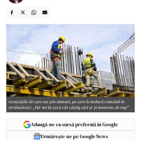
Greutățile de care nu știe nimeni, pe care le îndură românii în
străinătate: „Dă-mi în țară cât câștig aici și-ți muncesc de rup”
Adaugă-ne ca sursă preferată în Google
Urmărește-ne pe Google News