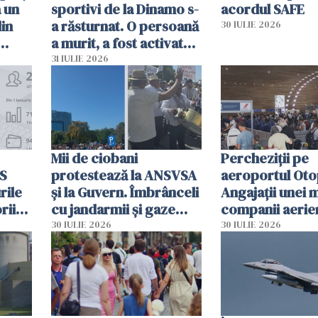
a un
sportivi de la Dinamo s-
acordul SAFE
din
a răsturnat. O persoană
30 IULIE 2026
a murit, a fost activat
planul roșu de
31 IULIE 2026
intervenție
Mii de ciobani
Percheziții pe
MS
protestează la ANSVSA
aeroportul Oto
rile
și la Guvern. Îmbrânceli
Angajații unei 
rii
cu jandarmii și gaze
companii aerie
lacrimogene
parfumuri, ceas
30 IULIE 2026
30 IULIE 2026
ției
mâncarea desti
vânzării