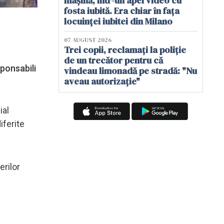
mașină, într-un apel video cu
fosta iubită. Era chiar în fața
locuinței iubitei din Milano
07 AUGUST 2026
Trei copii, reclamați la poliție
de un trecător pentru că
sponsabili
vindeau limonadă pe stradă: "Nu
aveau autorizație"
ial
iferite
erilor