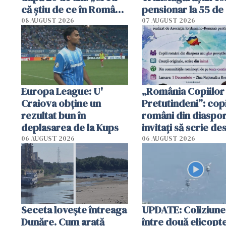
că știu de ce în România
pensionar la 55 de 
se trăiește mai bine ca
Poliția l-a identific
08 AUGUST 2026
07 AUGUST 2026
în Anglia. E schimbat"
Europa League: U'
„România Copiilor
Craiova obține un
Pretutindeni”: copi
rezultat bun în
români din diaspor
deplasarea de la Kups
invitați să scrie de
România într-un v
06 AUGUST 2026
06 AUGUST 2026
special
Seceta lovește întreaga
UPDATE: Coliziune
Dunăre. Cum arată
între două elicopt