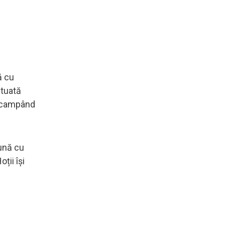
ă cu
ituată
au campând
eună cu
ții își