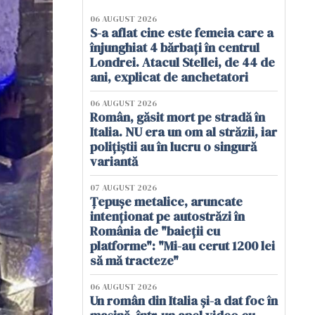
06 AUGUST 2026
S-a aflat cine este femeia care a
înjunghiat 4 bărbați în centrul
Londrei. Atacul Stellei, de 44 de
ani, explicat de anchetatori
06 AUGUST 2026
Român, găsit mort pe stradă în
Italia. NU era un om al străzii, iar
polițiștii au în lucru o singură
variantă
07 AUGUST 2026
Țepușe metalice, aruncate
intenționat pe autostrăzi în
România de "baieții cu
platforme": "Mi-au cerut 1200 lei
să mă tracteze"
06 AUGUST 2026
Un român din Italia și-a dat foc în