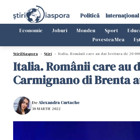
Politică
Internațional
Economie
Joburi
Monden
Sport
Educ
Povestea Mea
Eș
StiriDiaspora
›
Știri
›
Italia. Românii care au dat lovitura de 20 00
Italia. Românii care au 
Carmignano di Brenta au 
De
Alexandra Curtache
30 MARTIE 2022