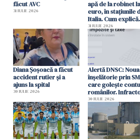
făcut AVC
apă de la robinet l
euro, în stațiunile 
31 IULIE 2026
Italia. Cum explică
autoritățile
31 IULIE 2026
Diana Șoșoacă a făcut
Alertă DNSC: Noua
accident rutier și a
înșelătorie prin S
ajuns la spital
care golește contu
românilor. Infracto
30 IULIE 2026
folosesc numele
30 IULIE 2026
Ghișeul.ro și al Poli
Române