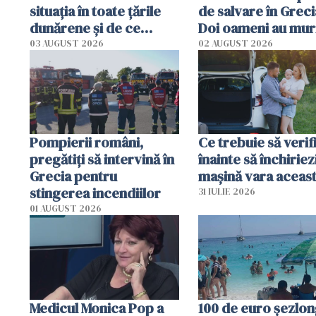
situația în toate țările
de salvare în Greci
dunărene și de ce
Doi oameni au mur
România resimte
03 AUGUST 2026
02 AUGUST 2026
efectele, deși a plouat
în iulie
Pompierii români,
Ce trebuie să verif
pregătiţi să intervină în
înainte să închiriez
Grecia pentru
mașină vara aceas
stingerea incendiilor
31 IULIE 2026
01 AUGUST 2026
Medicul Monica Pop a
100 de euro șezlong