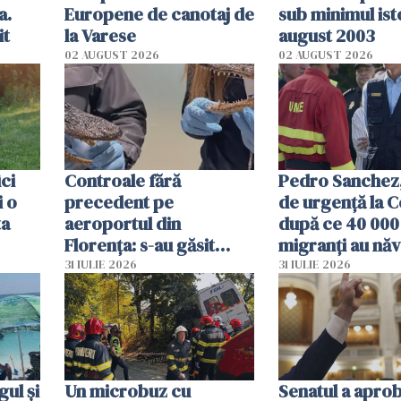
a.
Europene de canotaj de
sub minimul ist
it
la Varese
august 2003
02 AUGUST 2026
02 AUGUST 2026
ici
Controale fără
Pedro Sanchez, 
i o
precedent pe
de urgență la C
ta
aeroportul din
după ce 40 000
Florența: s-au găsit
migranți au năv
capete de aligator și o
teritoriul spani
31 IULIE 2026
31 IULIE 2026
sumă imensă de bani
mobiliza toate
resursele"
ul și
Un microbuz cu
Senatul a apro