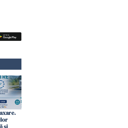
axare.
elor
ă şi