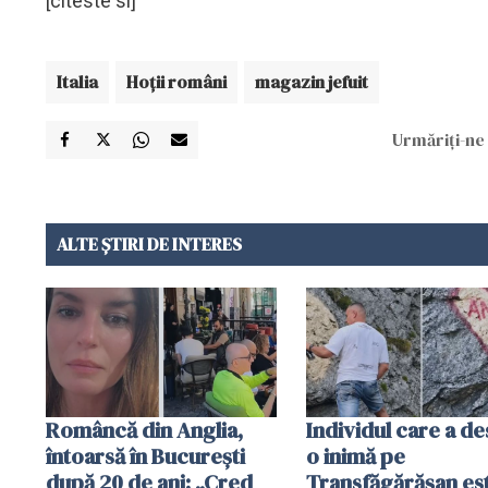
[citeste si]
Italia
Hoţii români
magazin jefuit
Urmăriți-ne 
ALTE ȘTIRI DE INTERES
Româncă din Anglia,
Individul care a d
întoarsă în București
o inimă pe
după 20 de ani: „Cred
Transfăgărășan es