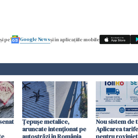
Google News
și pe
și în aplicațiile mobile
esenat
Țepușe metalice,
Nou sistem de t
aruncate intenționat pe
Aplicarea tarif
te
autostrăzi în România
pentru roviniet