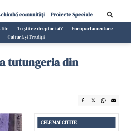
schimbă comunități
Proiecte Speciale
Utile
Tu știi ce drepturi ai?
Europarlamentare
Cultură și Tradiții
la tutungeria din
CELE MAI CITITE