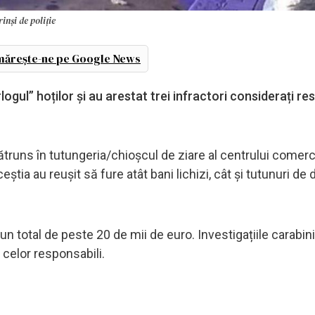
inși de poliție
ărește-ne pe Google News
ârlogul” hoților și au arestat trei infractori considerați re
pătruns în tutungeria/chioșcul de ziare al centrului comerc
ia au reușit să fure atât bani lichizi, cât și tutunuri de d
 total de peste 20 de mii de euro. Investigațiile carabini
 celor responsabili.