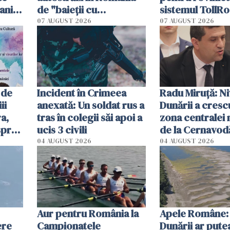
ani.
de "baieții cu
sistemul TollRo
at
platforme": "Mi-au
începe la 1 oct
07 AUGUST 2026
07 AUGUST 2026
cerut 1200 lei să mă
tracteze"
 de
Incident în Crimeea
Radu Miruţă: Ni
ii
anexată: Un soldat rus a
Dunării a crescu
a,
tras în colegii săi apoi a
zona centralei 
spre
ucis 3 civili
de la Cernavodă
olum
cm faţă de ziua
04 AUGUST 2026
04 AUGUST 2026
Aur pentru România la
Apele Române: 
ere
Campionatele
Dunării ar pute