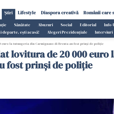
Știri
Lifestyle
Diaspora creativă
Românii care 
ație
Sănătate
Abuzuri
Social
Editorial
Info-
ti departe, ești acasă!
Alegeri Prezidențiale
Interviuri
0 euro la tutungeria din Carmignano di Brenta au fost prinși de poliție
dat lovitura de 20 000 euro 
fost prinși de poliție