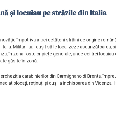
ă și locuiau pe străzile din Italia
vinovăție împotriva a trei cetățeni străini de origine român
Italia. Militarii au reușit să le localizeze ascunzătoarea, s
nza, în zona fostelor piețe generale, unde cei trei locui
late găsite în zonă.
 percheziția carabinierilor din Carmignano di Brenta, împr
mediat blocați, reținuți și duși la închisoarea din Vicenza. Ho