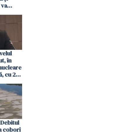
 va
ombrie
velul
t, în
nucleare
, cu 2
 trecută
Debitul
a coborî