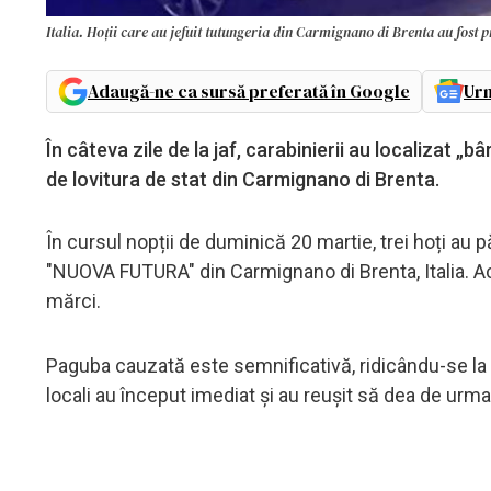
Italia. Hoții care au jefuit tutungeria din Carmignano di Brenta au fost pr
Adaugă-ne ca sursă preferată în Google
Urm
În câteva zile de la jaf, carabinierii au localizat „b
de lovitura de stat din Carmignano di Brenta.
În cursul nopții de duminică 20 martie, trei hoți au 
"NUOVA FUTURA" din Carmignano di Brenta, Italia. Aceșt
mărci.
Paguba cauzată este semnificativă, ridicându-se la un
locali au început imediat și au reușit să dea de urma