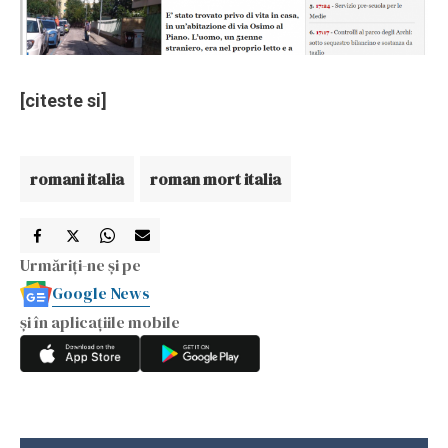
[citeste si]
romani italia
roman mort italia
Urmăriți-ne și pe
Google News
și în aplicațiile mobile