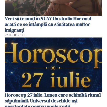
Vrei să te muți în SUA? Un studiu Harvard
arată ce se întâmplă cu sănătatea multor
imigranți
26 IULIE 2026
Horoscop 27 iulie. Lunea care schimbă ritmul
săptămânii. Universul deschide uși
neașteptate pentru unele zodii