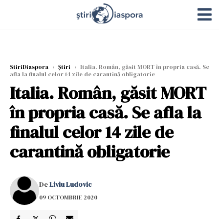
StiriDiaspora
›
Știri
›
Italia. Român, găsit MORT în propria casă. Se
afla la finalul celor 14 zile de carantină obligatorie
Italia. Român, găsit MORT
în propria casă. Se afla la
finalul celor 14 zile de
carantină obligatorie
De
Liviu Ludovic
09 OCTOMBRIE 2020