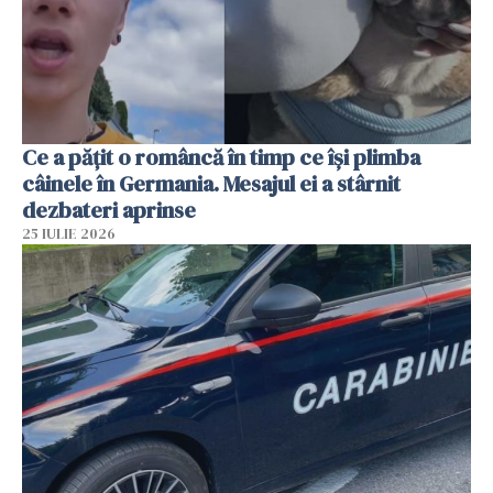
Ce a pățit o româncă în timp ce își plimba
câinele în Germania. Mesajul ei a stârnit
dezbateri aprinse
25 IULIE 2026