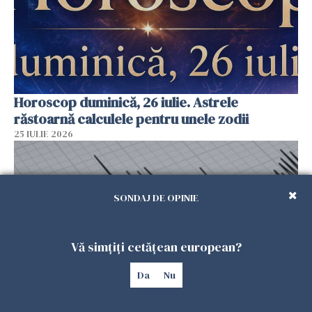
Horoscop duminică, 26 iulie. Astrele
răstoarnă calculele pentru unele zodii
25 IULIE 2026
SONDAJ DE OPINIE
Vă simțiți cetățean european?
Da
Nu
Cutremur în Italia, resimțit în mai multe