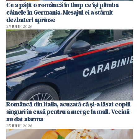
Ce a pățit o româncă în timp ce își plimba
câinele în Germania. Mesajul ei a stârnit
dezbateri aprinse
25 IULIE 2026
Româncă din Italia, acuzată că și-a lăsat copiii
singuri în casă pentru a merge la mall. Vecinii
au dat alarma
25 IULIE 2026