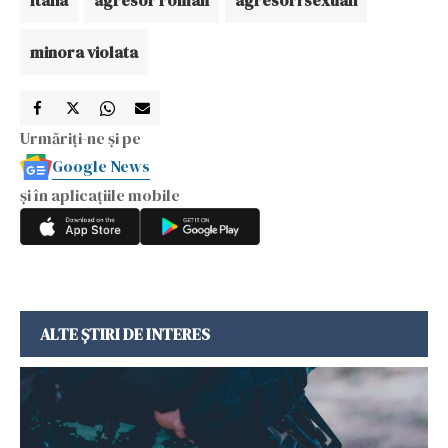
minora violata
Urmăriți-ne și pe
Google News
și în aplicațiile mobile
ALTE ȘTIRI DE INTERES