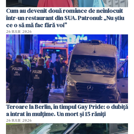
Cum au devenit două românce de neînlocuit
într-un restaurant din SUA. Patronul: „Nu știu
ce o să mă fac fără voi”
26 IULIE 2026
Teroare la Berlin, în timpul Gay Pride: o dubiță
a intrat în mulțime. Un mort și 15 răniți
26 IULIE 2026