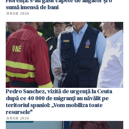
Florența: s-au găsit capete de aligator și o
sumă imensă de bani
31 IULIE 2026
Pedro Sanchez, vizită de urgență la Ceuta
după ce 40 000 de migranți au năvălit pe
teritoriul spaniol: „Vom mobiliza toate
resursele"
31 IULIE 2026