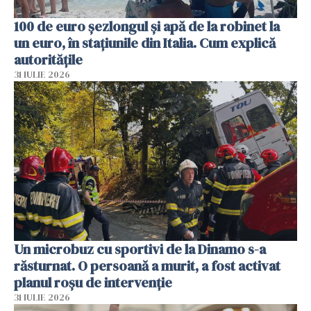
100 de euro șezlongul și apă de la robinet la
un euro, în stațiunile din Italia. Cum explică
autoritățile
31 IULIE 2026
Un microbuz cu sportivi de la Dinamo s-a
răsturnat. O persoană a murit, a fost activat
planul roșu de intervenție
31 IULIE 2026