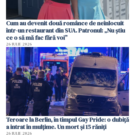
Cum au devenit două românce de neînlocuit
într-un restaurant din SUA. Patronul: „Nu știu
ce o să mă fac fără voi”
26 IULIE 2026
Teroare la Berlin, în timpul Gay Pride: o dubiță
a intrat în mulțime. Un mort și 15 răniți
26 IULIE 2026