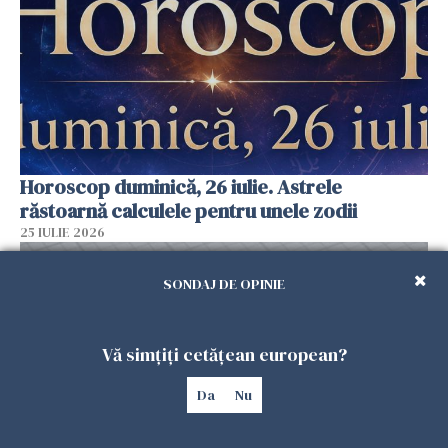
Horoscop duminică, 26 iulie. Astrele
răstoarnă calculele pentru unele zodii
25 IULIE 2026
SONDAJ DE OPINIE
Vă simțiți cetățean european?
Da
Nu