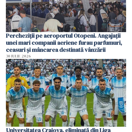
Percheziții pe aeroportul Otopeni. Angajații
unei mari companii aeriene furau parfumuri,
ceasuri și mâncarea destinată vânzării
30 IULIE 2026
Universitatea Craiova, eliminată din Liga