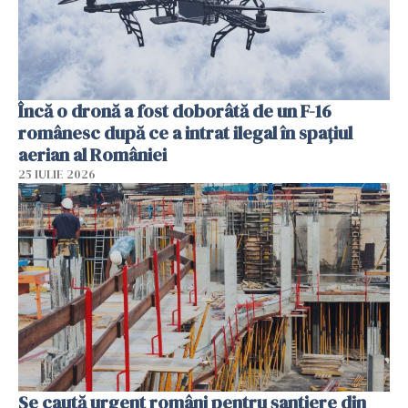
Încă o dronă a fost doborâtă de un F-16
românesc după ce a intrat ilegal în spațiul
aerian al României
25 IULIE 2026
Se caută urgent români pentru șantiere din