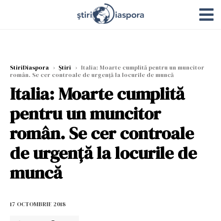
StiriDiaspora
›
Știri
›
Italia: Moarte cumplită pentru un muncitor
român. Se cer controale de urgență la locurile de muncă
Italia: Moarte cumplită
pentru un muncitor
român. Se cer controale
de urgență la locurile de
muncă
17 OCTOMBRIE 2018