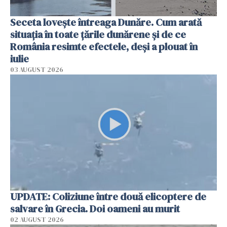
Seceta lovește întreaga Dunăre. Cum arată
situația în toate țările dunărene și de ce
România resimte efectele, deși a plouat în
iulie
03 AUGUST 2026
UPDATE: Coliziune între două elicoptere de
salvare în Grecia. Doi oameni au murit
02 AUGUST 2026