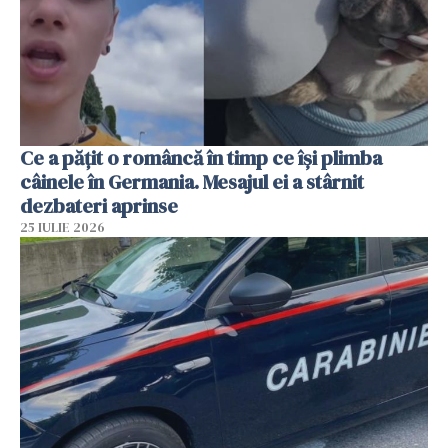
Ce a pățit o româncă în timp ce își plimba
câinele în Germania. Mesajul ei a stârnit
dezbateri aprinse
25 IULIE 2026