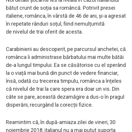
bătut crunt de soția sa româncă. Potrivit presei
italiene, românca, în vârstă de 46 de ani, și-a agresat
în repetate rânduri soțul, fiind nemulțumită
de nivelul de trai oferit de acesta.
Carabinierii au descoperit, pe parcursul anchetei, că
românca îi administrase bărbatului mai multe bătăi
de-a lungul timpului. Ea se căsătorise cu el sperând
la o viață mai bună din punct de vedere financiar,
însă, odată cu trecerea timpulu, românca a înțeles
că nivelul de trai la care spera era doar un vis. Din
câte se pare, această dezamăgire a dus-o în pragul
disperării, recurgând la corecții fizice.
Reamintim că, în după-amiaza zilei de vineri, 30
noiembrie 2018, italianul nu a mai putut suporta