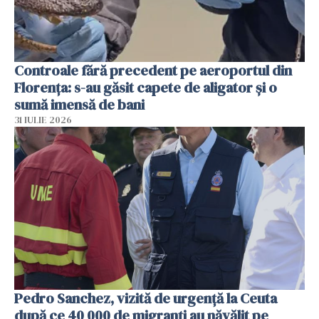
Controale fără precedent pe aeroportul din
Florența: s-au găsit capete de aligator și o
sumă imensă de bani
31 IULIE 2026
Pedro Sanchez, vizită de urgență la Ceuta
după ce 40 000 de migranți au năvălit pe