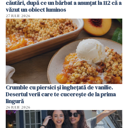
căutări, după ce un bărbat a anunțat la 112 că a
văzut un obiect luminos
27 IULIE 2026
Crumble cu piersici și înghețată de vanilie.
Desertul verii care te cucerește de la prima
lingură
26 IULIE 2026