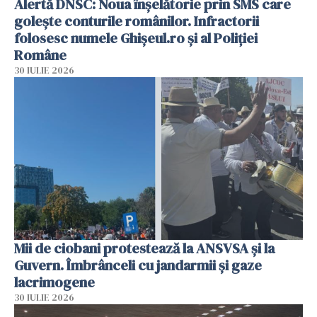
Alertă DNSC: Noua înșelătorie prin SMS care
golește conturile românilor. Infractorii
folosesc numele Ghișeul.ro și al Poliției
Române
30 IULIE 2026
Mii de ciobani protestează la ANSVSA și la
Guvern. Îmbrânceli cu jandarmii și gaze
lacrimogene
30 IULIE 2026