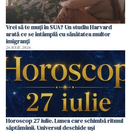
Vrei să te muți în SUA? Un studiu Harvard
arată ce se întâmplă cu sănătatea multor
imigranți
26 IULIE 2026
Horoscop 27 iulie. Lunea care schimbă ritmul
săptămânii. Universul deschide uși