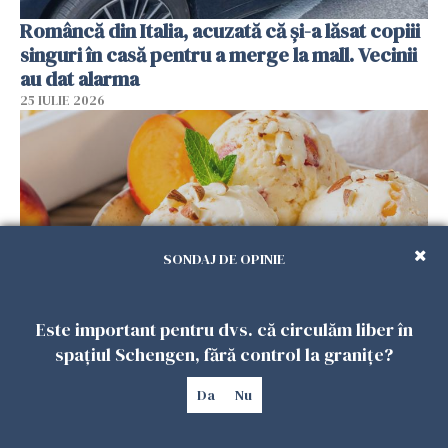
Româncă din Italia, acuzată că și-a lăsat copiii
singuri în casă pentru a merge la mall. Vecinii
au dat alarma
25 IULIE 2026
SONDAJ DE OPINIE
Este important pentru dvs. că circulăm liber în
Înghețata de casă cu nectarine care
spațiul Schengen, fără control la granițe?
cucerește vara. Rețeta fără aparat, gata din
Da
Nu
câteva ingrediente
25 IULIE 2026