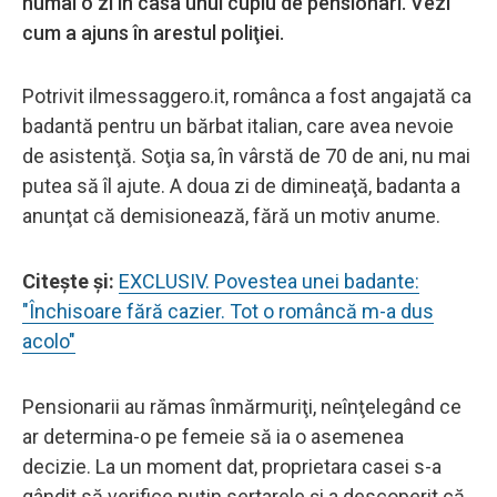
numai o zi în casa unui cuplu de pensionari. Vezi
cum a ajuns în arestul poliţiei.
Potrivit ilmessaggero.it, românca a fost angajată ca
badantă pentru un bărbat italian, care avea nevoie
de asistenţă. Soţia sa, în vârstă de 70 de ani, nu mai
putea să îl ajute. A doua zi de dimineaţă, badanta a
anunţat că demisionează, fără un motiv anume.
Citeşte şi:
EXCLUSIV. Povestea unei badante:
"Închisoare fără cazier. Tot o româncă m-a dus
acolo"
Pensionarii au rămas înmărmuriţi, neînţelegând ce
ar determina-o pe femeie să ia o asemenea
decizie. La un moment dat, proprietara casei s-a
gândit să verifice puţin sertarele şi a descoperit că