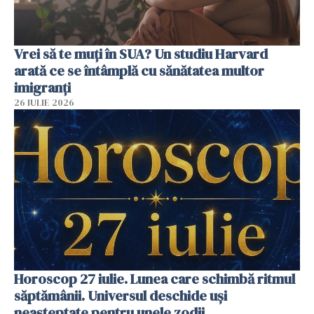
Vrei să te muți în SUA? Un studiu Harvard
arată ce se întâmplă cu sănătatea multor
imigranți
26 IULIE 2026
Horoscop 27 iulie. Lunea care schimbă ritmul
săptămânii. Universul deschide uși
neașteptate pentru unele zodii