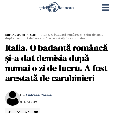
StiriDiaspora
›
Știri
›
Italia. O badantă româncă şi-a dat demisia
după numai o zi de lucru. A fost arestată de carabinieri
Italia. O badantă româncă
şi-a dat demisia după
numai o zi de lucru. A fost
arestată de carabinieri
De
Andreea Cosma
03 MAI 2019