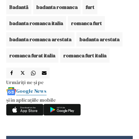
Badantă
badanta romanca
furt
badanta romanca italia
romanca furt
badanta romanca arestata
badanta arestata
romanca furat italia
romanca furt italia
Urmăriți-ne și pe
Google News
și în aplicațiile mobile