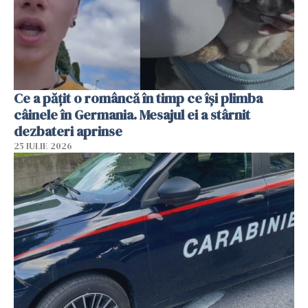
Ce a pățit o româncă în timp ce își plimba
câinele în Germania. Mesajul ei a stârnit
dezbateri aprinse
25 IULIE 2026