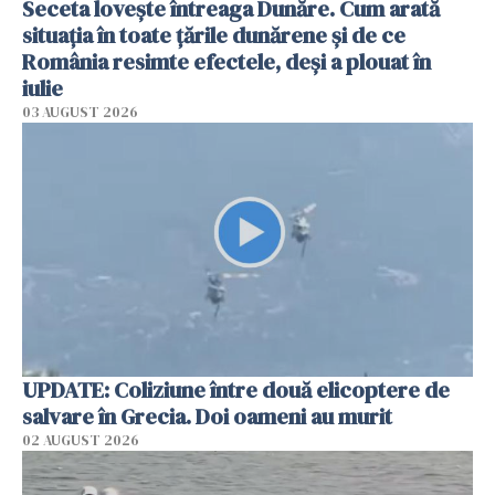
Seceta lovește întreaga Dunăre. Cum arată
situația în toate țările dunărene și de ce
România resimte efectele, deși a plouat în
iulie
03 AUGUST 2026
UPDATE: Coliziune între două elicoptere de
salvare în Grecia. Doi oameni au murit
02 AUGUST 2026