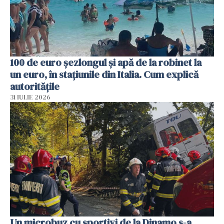
100 de euro șezlongul și apă de la robinet la
un euro, în stațiunile din Italia. Cum explică
autoritățile
31 IULIE 2026
Un microbuz cu sportivi de la Dinamo s-a