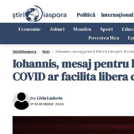
Politică
Internațional
Economie
Joburi
Monden
Sport
Educ
Povestea Mea
Eș
StiriDiaspora
›
Știri
›
Iohannis, mesaj pentru liderii Europei: Recun
Iohannis, mesaj pentru l
COVID ar facilita libera 
De
Liviu Ludovic
19 NOIEMBRIE 2020