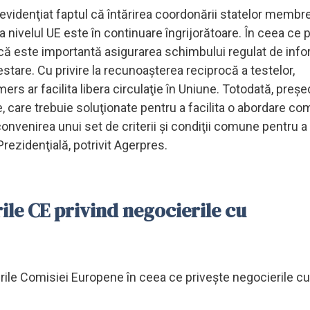
a evidenţiat faptul că întărirea coordonării statelor membr
 la nivelul UE este în continuare îngrijorătoare. În ceea ce 
că este importantă asigurarea schimbului regulat de infor
testare. Cu privire la recunoaşterea reciprocă a testelor,
rs ar facilita libera circulaţie în Uniune. Totodată, preşe
, care trebuie soluţionate pentru a facilita o abordare co
convenirea unui set de criterii şi condiţii comune pentru a
rezidenţială, potrivit Agerpres.
ile CE privind negocierile cu
rturile Comisiei Europene în ceea ce priveşte negocierile cu