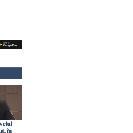
velul
t, în