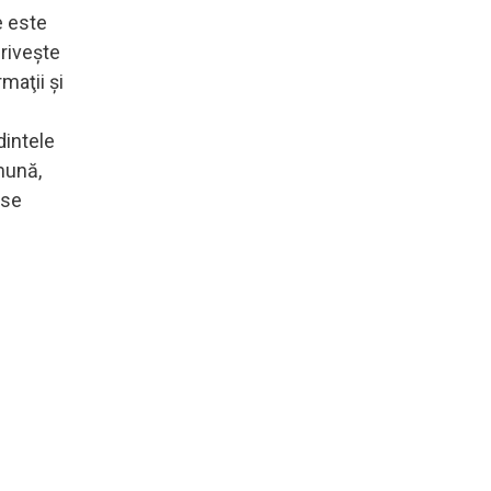
e este
priveşte
maţii şi
dintele
mună,
 se