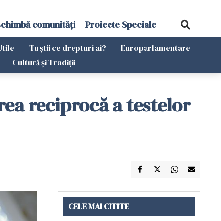
schimbă comunități
Proiecte Speciale
Utile
Tu știi ce drepturi ai?
Europarlamentare
Cultură și Tradiții
rea reciprocă a testelor
CELE MAI CITITE