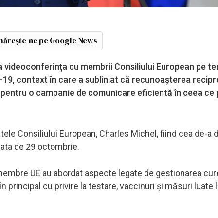
ărește-ne pe Google News
 la videoconferinţa cu membrii Consiliului European pe t
19, context în care a subliniat că recunoaşterea recipr
edat pentru o campanie de comunicare eficientă în ceea ce 
ele Consiliului European, Charles Michel, fiind cea de-a 
data de 29 octombrie.
lor membre UE au abordat aspecte legate de gestionarea cur
rincipal cu privire la testare, vaccinuri şi măsuri luate l