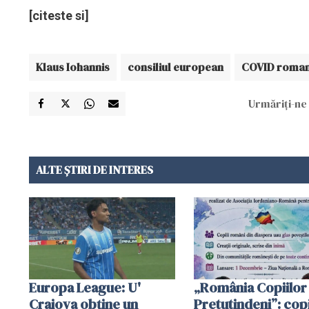
[citeste si]
Klaus Iohannis
consiliul european
COVID roman
Urmăriți-ne 
ALTE ȘTIRI DE INTERES
Europa League: U'
„România Copiilor
Craiova obține un
Pretutindeni”: copi