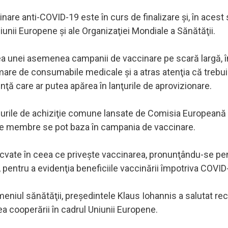
cinare anti-COVID-19 este în curs de finalizare şi, în acest
niunii Europene şi ale Organizaţiei Mondiale a Sănătăţii.
ea unei asemenea campanii de vaccinare pe scară largă, î
 mare de consumabile medicale şi a atras atenţia că trebui
nţă care ar putea apărea în lanţurile de aprovizionare.
edurile de achiziţie comune lansate de Comisia Europeană 
ele membre se pot baza în campania de vaccinare.
ecvate în ceea ce priveşte vaccinarea, pronunţându-se pe
 pentru a evidenţia beneficiile vaccinării împotriva COVID
eniul sănătăţii, preşedintele Klaus Iohannis a salutat re
a cooperării în cadrul Uniunii Europene.