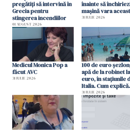
pregătiţi să intervină în
înainte să închiriez
Grecia pentru
mașină vara aceas
stingerea incendiilor
31 IULIE 2026
01 AUGUST 2026
Medicul Monica Pop a
100 de euro șezlong
făcut AVC
apă de la robinet l
euro, în stațiunile 
31 IULIE 2026
Italia. Cum explică
autoritățile
31 IULIE 2026