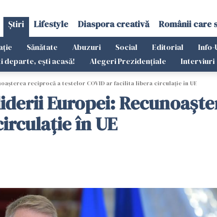
Știri
Lifestyle
Diaspora creativă
Românii care 
ație
Sănătate
Abuzuri
Social
Editorial
Info-
ti departe, ești acasă!
Alegeri Prezidențiale
Interviuri
oașterea reciprocă a testelor COVID ar facilita libera circulație în UE
iderii Europei: Recunoaște
circulație în UE