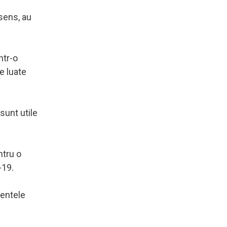
 sens, au
ntr-o
e luate
sunt utile
ntru o
-19.
centele