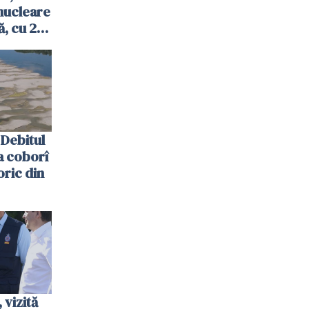
nucleare
, cu 2
 trecută
Debitul
a coborî
oric din
vizită