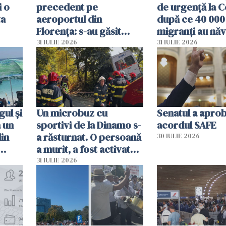
i o
precedent pe
de urgență la C
ta
aeroportul din
după ce 40 000
Florența: s-au găsit
migranți au năv
capete de aligator și o
teritoriul spani
31 IULIE 2026
31 IULIE 2026
sumă imensă de bani
mobiliza toate
resursele"
ul și
Un microbuz cu
Senatul a apro
a un
sportivi de la Dinamo s-
acordul SAFE
din
a răsturnat. O persoană
30 IULIE 2026
a murit, a fost activat
planul roșu de
31 IULIE 2026
intervenție