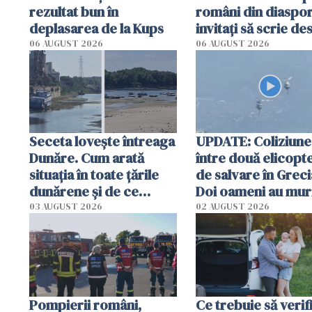
rezultat bun în
români din diaspor
deplasarea de la Kups
invitați să scrie de
România într-un v
06 AUGUST 2026
06 AUGUST 2026
special
Seceta lovește întreaga
UPDATE: Coliziune
Dunăre. Cum arată
între două elicopt
situația în toate țările
de salvare în Greci
dunărene și de ce
Doi oameni au mur
România resimte
03 AUGUST 2026
02 AUGUST 2026
efectele, deși a plouat
în iulie
Pompierii români,
Ce trebuie să verif