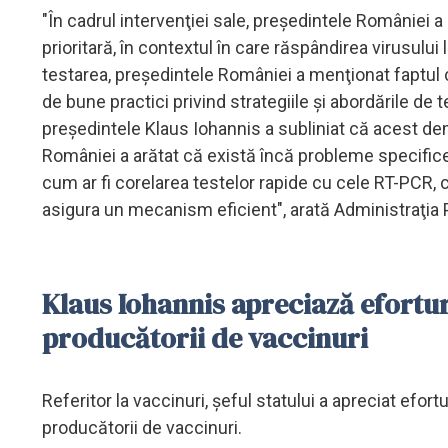
"În cadrul intervenţiei sale, preşedintele României 
prioritară, în contextul în care răspândirea virusului
testarea, preşedintele României a menţionat faptul 
de bune practici privind strategiile şi abordările de 
preşedintele Klaus Iohannis a subliniat că acest deme
României a arătat că există încă probleme specifice
cum ar fi corelarea testelor rapide cu cele RT-PCR, 
asigura un mecanism eficient", arată Administraţia P
Klaus Iohannis apreciază efortur
producătorii de vaccinuri
Referitor la vaccinuri, şeful statului a apreciat efo
producătorii de vaccinuri.