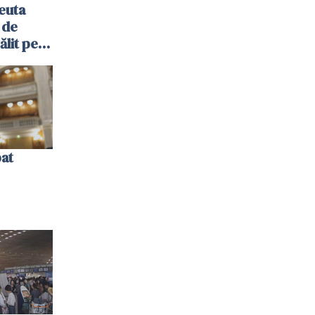
euta
 de
ălit pe
ol: „Vom
bat