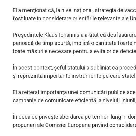
El a menţionat că, la nivel naţional, strategia de vac
fost luate în considerare orientările relevante ale U
Preşedintele Klaus Iohannis a arătat că desfăşurar
perioadă de timp scurtă, implică o cantitate foarte
toate măsurile necesare pentru a evita orice deficie
În acest context, şeful statului a subliniat că proc
şi reprezintă importante instrumente pe care stat
El a reiterat importanţa unei comunicări publice ad
campanie de comunicare eficientă la nivelul Uniunii,
În ceea ce priveşte abordarea pe termen lung în dom
propuneri ale Comisiei Europene privind consolidare