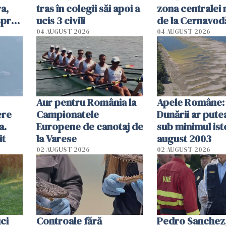
a,
tras în colegii săi apoi a
zona centralei 
spre
ucis 3 civili
de la Cernavodă
olum
cm faţă de ziua
04 AUGUST 2026
04 AUGUST 2026
Aur pentru România la
Apele Române: 
ere
Campionatele
Dunării ar pute
a.
Europene de canotaj de
sub minimul ist
it
la Varese
august 2003
02 AUGUST 2026
02 AUGUST 2026
ici
Controale fără
Pedro Sanchez, 