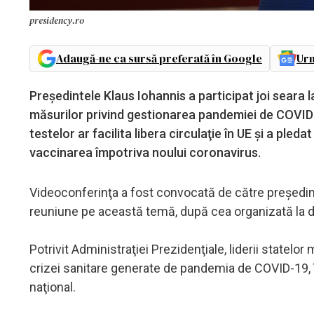
presidency.ro
Adaugă-ne ca sursă preferată în Google
Urm
Preşedintele Klaus Iohannis a participat joi seara
măsurilor privind gestionarea pandemiei de COVID-
testelor ar facilita libera circulaţie în UE şi a pl
vaccinarea împotriva noului coronavirus.
Videoconferinţa a fost convocată de către preşedint
reuniune pe această temă, după cea organizată la 
Potrivit Administraţiei Prezidenţiale, liderii state
crizei sanitare generate de pandemia de COVID-19, în p
naţional.