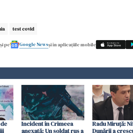
ia
test covid
Google News
și pe
și în aplicațiile mobile
 de
Incident în Crimeea
Radu Miruţă: Ni
ii
anexată: Un soldat rus a
Dunării a crescu