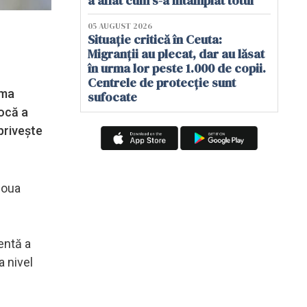
a aflat cum s-a întâmplat totul
05 AUGUST 2026
Situație critică în Ceuta:
Migranții au plecat, dar au lăsat
în urma lor peste 1.000 de copii.
Centrele de protecție sunt
ema
sufocate
ocă a
priveşte
doua
entă a
a nivel