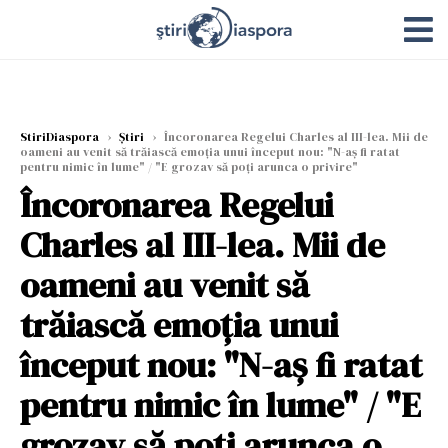
StiriDiaspora
›
Știri
›
Încoronarea Regelui Charles al III-lea. Mii de
oameni au venit să trăiască emoția unui început nou: "N-aş fi ratat
pentru nimic în lume" / "E grozav să poţi arunca o privire"
Încoronarea Regelui
Charles al III-lea. Mii de
oameni au venit să
trăiască emoția unui
început nou: "N-aş fi ratat
pentru nimic în lume" / "E
grozav să poţi arunca o