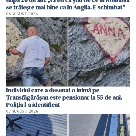
după 20 de ani: „Cred că știu de ce în România
se trăiește mai bine ca în Anglia. E schimbat"
08 AUGUST 2026
Individul care a desenat o inimă pe
Transfăgărășan este pensionar la 55 de ani.
Poliția l-a identificat
07 AUGUST 2026