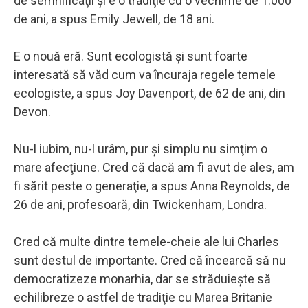
de semnificaţii şi e o tradiţie cu o vechime de 1.000
de ani, a spus Emily Jewell, de 18 ani.
E o nouă eră. Sunt ecologistă şi sunt foarte
interesată să văd cum va încuraja regele temele
ecologiste, a spus Joy Davenport, de 62 de ani, din
Devon.
Nu-l iubim, nu-l urâm, pur şi simplu nu simţim o
mare afecţiune. Cred că dacă am fi avut de ales, am
fi sărit peste o generaţie, a spus Anna Reynolds, de
26 de ani, profesoară, din Twickenham, Londra.
Cred că multe dintre temele-cheie ale lui Charles
sunt destul de importante. Cred că încearcă să nu
democratizeze monarhia, dar se străduieşte să
echilibreze o astfel de tradiţie cu Marea Britanie