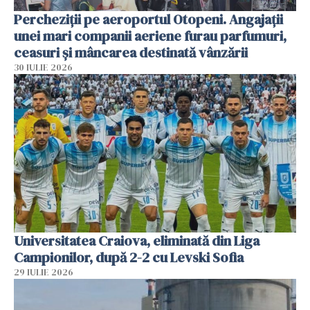
Percheziții pe aeroportul Otopeni. Angajații
unei mari companii aeriene furau parfumuri,
ceasuri și mâncarea destinată vânzării
30 IULIE 2026
Universitatea Craiova, eliminată din Liga
Campionilor, după 2-2 cu Levski Sofia
29 IULIE 2026