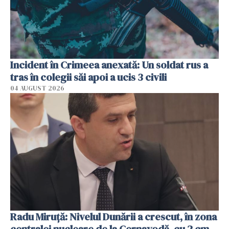
Incident în Crimeea anexată: Un soldat rus a
tras în colegii săi apoi a ucis 3 civili
04 AUGUST 2026
Radu Miruţă: Nivelul Dunării a crescut, în zona
centralei nucleare de la Cernavodă, cu 2 cm