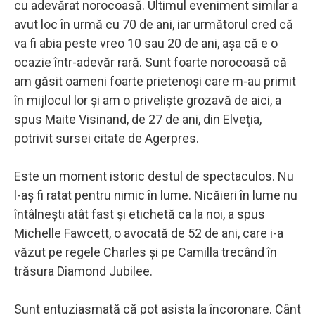
cu adevărat norocoasă. Ultimul eveniment similar a
avut loc în urmă cu 70 de ani, iar următorul cred că
va fi abia peste vreo 10 sau 20 de ani, aşa că e o
ocazie într-adevăr rară. Sunt foarte norocoasă că
am găsit oameni foarte prietenoşi care m-au primit
în mijlocul lor şi am o privelişte grozavă de aici, a
spus Maite Visinand, de 27 de ani, din Elveţia,
potrivit sursei citate de Agerpres.
Este un moment istoric destul de spectaculos. Nu
l-aş fi ratat pentru nimic în lume. Nicăieri în lume nu
întâlneşti atât fast şi etichetă ca la noi, a spus
Michelle Fawcett, o avocată de 52 de ani, care i-a
văzut pe regele Charles şi pe Camilla trecând în
trăsura Diamond Jubilee.
Sunt entuziasmată că pot asista la încoronare. Cânt