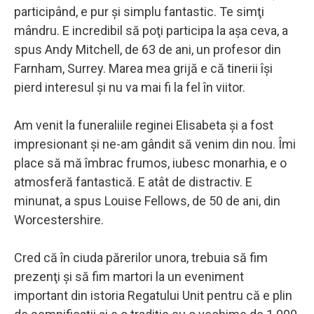
participând, e pur şi simplu fantastic. Te simţi
mândru. E incredibil să poţi participa la aşa ceva, a
spus Andy Mitchell, de 63 de ani, un profesor din
Farnham, Surrey. Marea mea grijă e că tinerii îşi
pierd interesul şi nu va mai fi la fel în viitor.
Am venit la funeraliile reginei Elisabeta şi a fost
impresionant şi ne-am gândit să venim din nou. Îmi
place să mă îmbrac frumos, iubesc monarhia, e o
atmosferă fantastică. E atât de distractiv. E
minunat, a spus Louise Fellows, de 50 de ani, din
Worcestershire.
Cred că în ciuda părerilor unora, trebuia să fim
prezenţi şi să fim martori la un eveniment
important din istoria Regatului Unit pentru că e plin