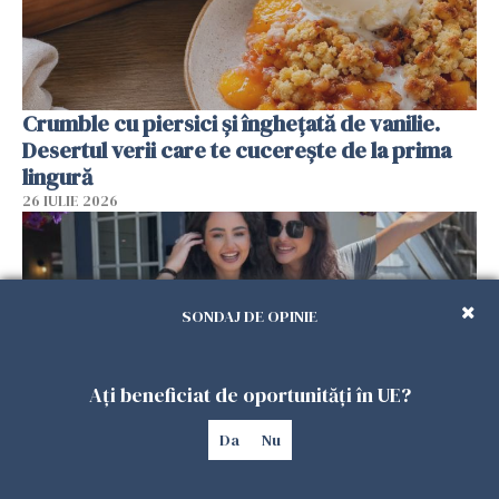
Crumble cu piersici și înghețată de vanilie.
Desertul verii care te cucerește de la prima
lingură
26 IULIE 2026
SONDAJ DE OPINIE
Ați beneficiat de oportunități în UE?
Da
Nu
Cum au devenit două românce de neînlocuit